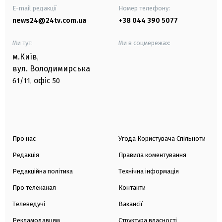
E-mail редакції
Номер телефону:
news24@24tv.com.ua
+38 044 390 5077
Ми тут:
Ми в соцмережах:
м.Київ
,
вул. Володимирська
офіс
61/11,
50
Про нас
Угода Користувача Спільноти
Редакція
Правила коментування
Редакційна політика
Технічна інформація
Про телеканал
Контакти
Телеведучі
Вакансії
Рекламодавцям
Структура власності