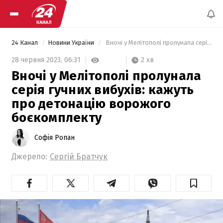
24 Канал
Новини України
 Вночі у Мелітополі пролунала серія гучних вибухів: кажуть про детонацію ворожого боєкомплекту 
2 хв
28 червня 2023,
06:31
Вночі у Мелітополі пролунала
серія гучних вибухів: кажуть
про детонацію ворожого
боєкомплекту
Софія Ропан
Джерело:
Сергій Братчук