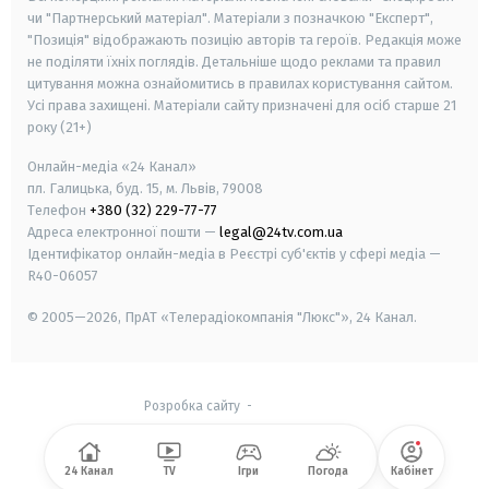
чи "Партнерський матеріал". Матеріали з позначкою "Експерт",
"Позиція" відображають позицію авторів та героїв. Редакція може
не поділяти їхніх поглядів. Детальніше щодо реклами та правил
цитування можна ознайомитись в правилах користування сайтом.
Усі права захищені.
Матеріали сайту призначені для осіб старше
21
року (21+)
Онлайн-медіа «24 Канал»
пл. Галицька, буд. 15, м. Львів, 79008
Телефон
+380 (32) 229-77-77
Адреса електронної пошти —
legal@24tv.com.ua
Ідентифікатор онлайн-медіа в Реєстрі суб'єктів у сфері медіа —
R40-06057
© 2005—2026,
ПрАТ «Телерадіокомпанія "Люкс"», 24 Канал.
Розробка сайту
-
24 Канал
TV
Ігри
Погода
Кабінет