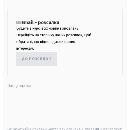
Email - розсилка
Будьте в курсі всіх новин і оновлень!
Перейдіть на сторінку наших розсилок, щоб
обрати ті, що відповідають вашим
інтересам.
ДО РОЗСИЛОК
Наші додатки:
android
apple
smart tv
samsung smart tv
Всі комерційні рекламні матеріали позначені словами "Спецпроєкт"