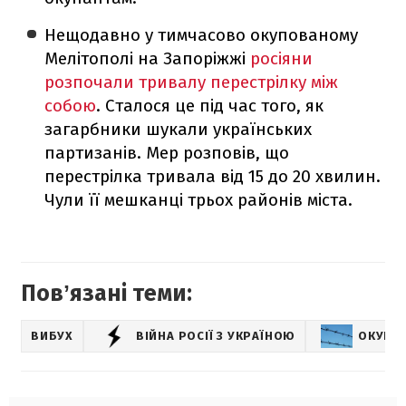
Нещодавно у тимчасово окупованому
Мелітополі на Запоріжжі
росіяни
розпочали тривалу перестрілку між
собою
. Сталося це під час того, як
загарбники шукали українських
партизанів. Мер розповів, що
перестрілка тривала від 15 до 20 хвилин.
Чули її мешканці трьох районів міста.
Повʼязані теми:
ВИБУХ
ВІЙНА РОСІЇ З УКРАЇНОЮ
ОКУПОВ