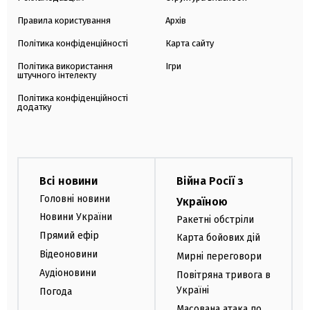
Правила користування
Архів
Політика конфіденційності
Карта сайту
Політика використання
Ігри
штучного інтелекту
Політика конфіденційності
додатку
Всі новини
Війна Росії з
Головні новини
Україною
Новини України
Ракетні обстріли
Прямий ефір
Карта бойових дій
Відеоновини
Мирні переговори
Аудіоновини
Повітряна тривога в
Україні
Погода
Масована атака по