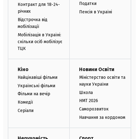
Податки
Контракт для 18-24-
річних
Пенсія в Україні
Відстрочка від
мобілізації
Мобілізація в Україні:
скільки осіб мобілізує
ТЦК
Кіно
Новини Освіти
Найцікавіші фільми
Міністерство освіти та
науки України
Українські фільми
Школа
Фільми на вечір
НМТ 2026
Комедії
Саморозвиток
Серіали
Навчання за кордоном
Нерухомість
Спорт