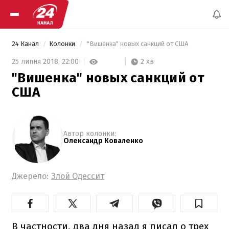
24 Канал
Колонки
 "Вишенка" новых санкций от США 
2 хв
25 липня 2018,
22:00
"Вишенка" новых санкций от
США
Автор колонки:
Олександр Коваленко
Джерело:
Злой Одессит
В частности, два дня назад я писал о трех