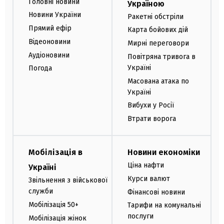
Головні новини
Україною
Новини України
Ракетні обстріли
Прямий ефір
Карта бойових дій
Відеоновини
Мирні переговори
Аудіоновини
Повітряна тривога в
Україні
Погода
Масована атака по
Україні
Вибухи у Росії
Втрати ворога
Мобілізація в
Новини економіки
Ціна нафти
Україні
Курси валют
Звільнення з військової
служби
Фінансові новини
Мобілізація 50+
Тарифи на комунальні
послуги
Мобілізація жінок