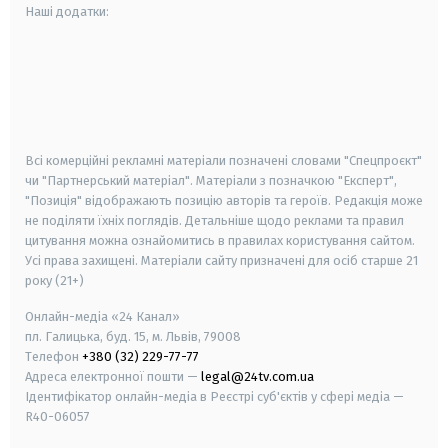
Наші додатки:
android
apple
smart tv
samsung smart tv
Всі комерційні рекламні матеріали позначені словами "Спецпроєкт"
чи "Партнерський матеріал". Матеріали з позначкою "Експерт",
"Позиція" відображають позицію авторів та героїв. Редакція може
не поділяти їхніх поглядів. Детальніше щодо реклами та правил
цитування можна ознайомитись в правилах користування сайтом.
Усі права захищені.
Матеріали сайту призначені для осіб старше
21
року (21+)
Онлайн-медіа «24 Канал»
пл. Галицька, буд. 15, м. Львів, 79008
Телефон
+380 (32) 229-77-77
Адреса електронної пошти —
legal@24tv.com.ua
Ідентифікатор онлайн-медіа в Реєстрі суб'єктів у сфері медіа —
R40-06057