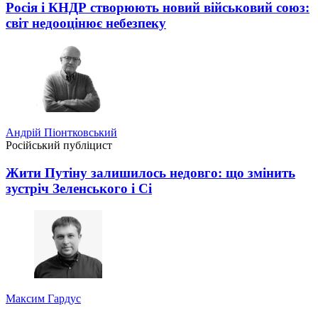
Росія і КНДР створюють новий військовий союз:
світ недооцінює небезпеку
Андрій Піонтковський
Російський публіцист
Жити Путіну залишилось недовго: що змінить
зустріч Зеленського і Сі
Максим Гардус