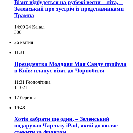
Візит відбудеться на рубежі весни – літа, –
Зеленський про зустріч із представниками
Трампа
14:09
24 Канал
306
26 квітня
11:31
Президентка Молдови Мая Санду прибула
в Київ: планує візит до Чорнобиля
11:31
Геополітика
1 102
1
17 березня
19:48
Хотів забрати ще один, – Зеленський
подарував Чарльзу iPad, який дозволяє
стежити за фронтом