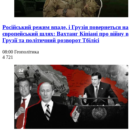
Російський режим впаде, і Грузія повернеться на
європейський шлях: Вахтанг Кіпіані про війну в
Грузії та політичний розворот Тбілісі
08:00
Геополітика
4 721