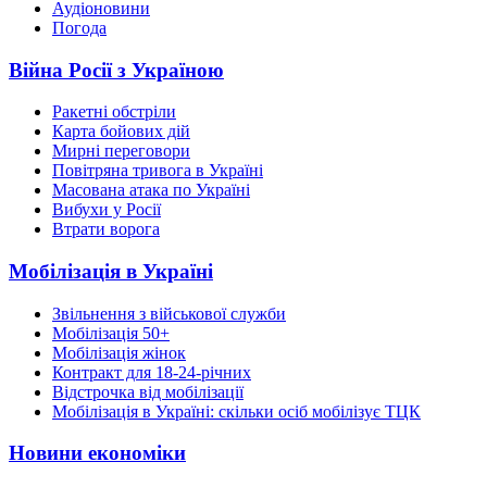
Аудіоновини
Погода
Війна Росії з Україною
Ракетні обстріли
Карта бойових дій
Мирні переговори
Повітряна тривога в Україні
Масована атака по Україні
Вибухи у Росії
Втрати ворога
Мобілізація в Україні
Звільнення з військової служби
Мобілізація 50+
Мобілізація жінок
Контракт для 18-24-річних
Відстрочка від мобілізації
Мобілізація в Україні: скільки осіб мобілізує ТЦК
Новини економіки