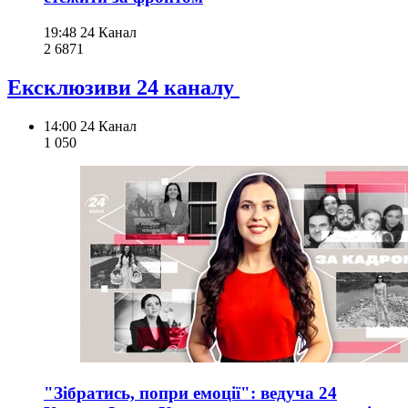
19:48
24 Канал
2 687
1
Ексклюзиви 24 каналу
14:00
24 Канал
1 050
"Зібратись, попри емоції": ведуча 24