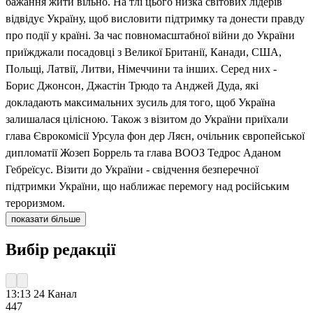
бажання жити вільно. На тлі цього низка світових лідерів
відвідує Україну, щоб висловити підтримку та донести правду
про події у країні. За час повномасштабної війни до України
приїжджали посадовці з Великої Британії, Канади, США,
Польщі, Латвії, Литви, Німеччини та інших. Серед них -
Борис Джонсон, Джастін Трюдо та Анджей Дуда, які
докладають максимальних зусиль для того, щоб Україна
залишалася цілісною. Також з візитом до України приїхали
глава Єврокомісії Урсула фон дер Ляєн, очільник європейської
дипломатії Жозеп Боррель та глава ВООЗ Тедрос Аданом
Гебреїсус. Візити до України - свідчення безперечної
підтримки України, що наближає перемогу над російським
тероризмом.
показати більше
Вибір редакції
13:13
24 Канал
447