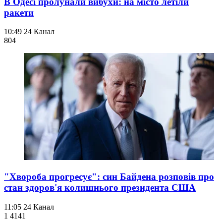
В Одесі пролунали вибухи: на місто летіли
ракети
10:49
24 Канал
804
"Хвороба прогресує": син Байдена розповів про
стан здоров'я колишнього президента США
11:05
24 Канал
1 414
1