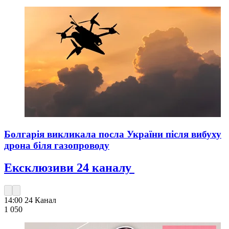
Болгарія викликала посла України після вибуху
дрона біля газопроводу
Ексклюзиви 24 каналу
14:00
24 Канал
1 050