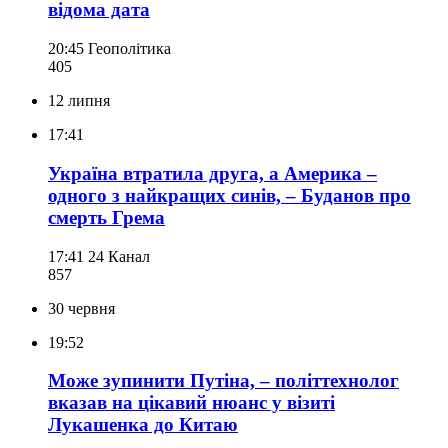
відома дата
20:45
Геополітика
405
12 липня
17:41
Україна втратила друга, а Америка –
одного з найкращих синів, – Буданов про
смерть Грема
17:41
24 Канал
857
30 червня
19:52
Може зупинити Путіна, – політтехнолог
вказав на цікавий нюанс у візиті
Лукашенка до Китаю