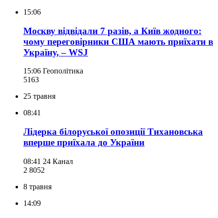
15:06
Москву відвідали 7 разів, а Київ жодного:
чому переговірники США мають приїхати в
Україну, – WSJ
15:06
Геополітика
516
3
25 травня
08:41
Лідерка білоруської опозиції Тихановська
вперше приїхала до України
08:41
24 Канал
2 805
2
8 травня
14:09