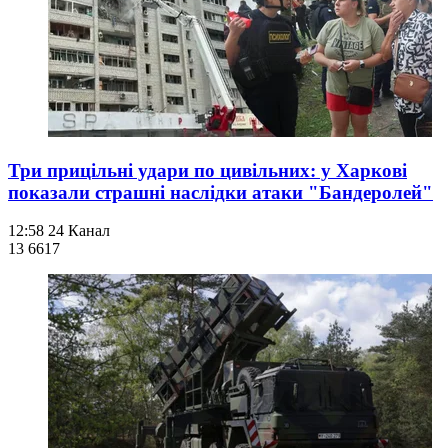
Три прицільні удари по цивільних: у Харкові
показали страшні наслідки атаки "Бандеролей"
12:58
24 Канал
13 661
7