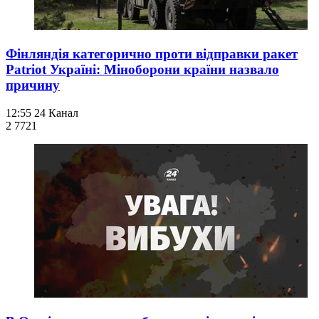
Фінляндія категорично проти відправки ракет
Patriot Україні: Міноборони країни назвало
причину
12:55
24 Канал
2 772
1