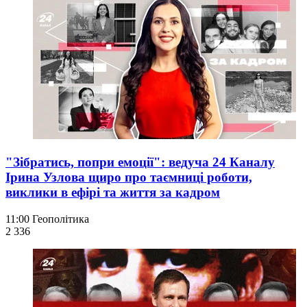
"Зібратись, попри емоції": ведуча 24 Каналу
Ірина Узлова щиро про таємниці роботи,
виклики в ефірі та життя за кадром
11:00
Геополітика
2 336