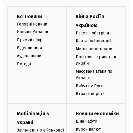
Всі новини
Війна Росії з
Головні новини
Україною
Новини України
Ракетні обстріли
Прямий ефір
Карта бойових дій
Відеоновини
Мирні переговори
Аудіоновини
Повітряна тривога в
Україні
Погода
Масована атака по
Україні
Вибухи у Росії
Втрати ворога
Мобілізація в
Новини економіки
Ціна нафти
Україні
Курси валют
Звільнення з військової