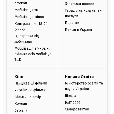
служби
Фінансові новини
Мобілізація 50+
Тарифи на комунальні
послуги
Мобілізація жінок
Податки
Контракт для 18-24-
річних
Пенсія в Україні
Відстрочка від
мобілізації
Мобілізація в Україні:
скільки осіб мобілізує
ТЦК
Кіно
Новини Освіти
Найцікавіші фільми
Міністерство освіти та
науки України
Українські фільми
Школа
Фільми на вечір
НМТ 2026
Комедії
Саморозвиток
Серіали