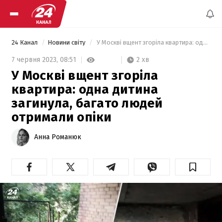
24 Канал
Новини світу
 У Москві вщент згоріла квартира: одна дитина загинула, багато людей отримали опіки 
2 хв
7 червня 2023,
08:51
У Москві вщент згоріла
квартира: одна дитина
загинула, багато людей
отримали опіки
Анна Романюк