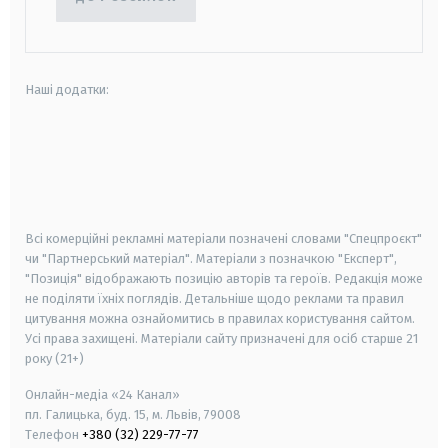
Наші додатки:
android
apple
smart tv
samsung smart tv
Всі комерційні рекламні матеріали позначені словами "Спецпроєкт"
чи "Партнерський матеріал". Матеріали з позначкою "Експерт",
"Позиція" відображають позицію авторів та героїв. Редакція може
не поділяти їхніх поглядів. Детальніше щодо реклами та правил
цитування можна ознайомитись в правилах користування сайтом.
Усі права захищені.
Матеріали сайту призначені для осіб старше
21
року (21+)
Онлайн-медіа «24 Канал»
пл. Галицька, буд. 15, м. Львів, 79008
Телефон
+380 (32) 229-77-77