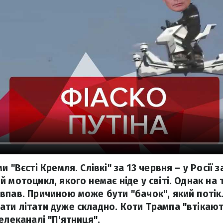
и "Вєсті Кремля. Слівкі" за 13 червня – у Росії 
 мотоцикл, якого немає ніде у світі. Однак на 
впав. Причиною може бути "бачок", який потік.
ти літати дуже складно. Коти Трампа "втікають
елеканалі "П'ятниця".