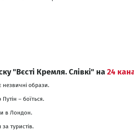
ку "Вєсті Кремля. Слівкі" на
24 кан
є незвичні образи.
Путін – боїться.
ти в Лондон.
 за туристів.