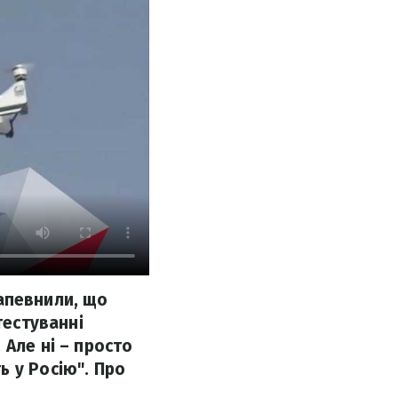
запевнили, що
тестуванні
 Але ні – просто
 у Росію". Про