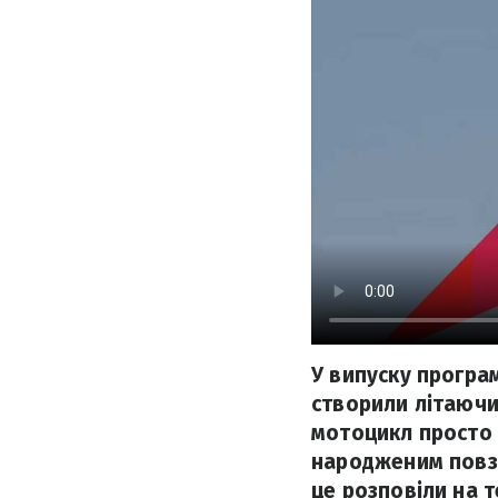
У випуску програм
створили літаючий
мотоцикл просто 
народженим повза
це розповіли на т