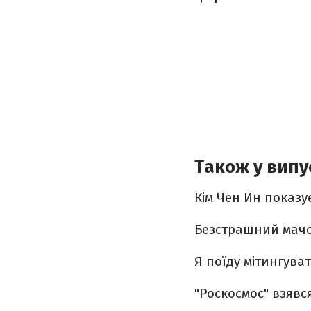
Також у випус
Кім Чен Ин показу
Безстрашний мачо 
Я поїду мітингува
"Роскосмос" взявся