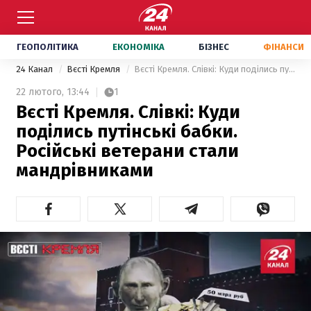
ГЕОПОЛІТИКА
ЕКОНОМІКА
БІЗНЕС
ФІНАНСИ
24 Канал
Вєсті Кремля
Вєсті Кремля. Слівкі: Куди поділись путінські бабки. Російські ветерани стали мандрівниками
22 лютого,
13:44
1
Вєсті Кремля. Слівкі: Куди
поділись путінські бабки.
Російські ветерани стали
мандрівниками