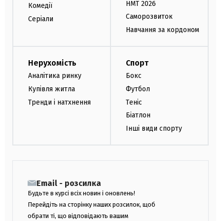
НМТ 2026
Комедії
Саморозвиток
Серіали
Навчання за кордоном
Нерухомість
Спорт
Аналітика ринку
Бокс
Купівля житла
Футбол
Тренди і натхнення
Теніс
Біатлон
Інші види спорту
Email - розсилка
Будьте в курсі всіх новин і оновлень!
Перейдіть на сторінку наших розсилок, щоб
обрати ті, що відповідають вашим