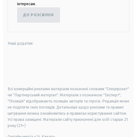
інтересам.
ДО РОЗСИЛОК
Наші додатки:
android
apple
smart tv
samsung smart tv
Всі комерційні рекламні матеріали позначені словами "Спецпроєкт"
чи "Партнерський матеріал". Матеріали з позначкою "Експерт",
"Позиція" відображають позицію авторів та героїв. Редакція може
не поділяти їхніх поглядів. Детальніше щодо реклами та правил
цитування можна ознайомитись в правилах користування сайтом.
Усі права захищені.
Матеріали сайту призначені для осіб старше
21
року (21+)
Онлайн-медіа «24 Канал»