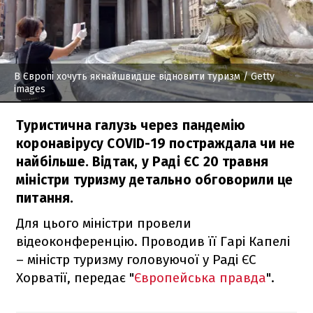
В Європі хочуть якнайшвидше відновити туризм
/ Getty
images
Туристична галузь через пандемію
коронавірусу COVID-19 постраждала чи не
найбільше. Відтак, у Раді ЄС 20 травня
міністри туризму детально обговорили це
питання.
Для цього міністри провели
відеоконференцію. Проводив її Гарі Капелі
– міністр туризму головуючої у Раді ЄС
Хорватії, передає "
Європейська правда
".