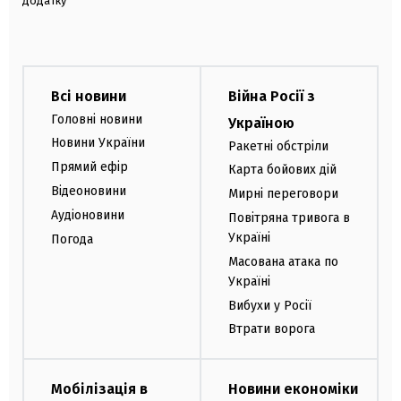
додатку
Всі новини
Війна Росії з
Головні новини
Україною
Новини України
Ракетні обстріли
Прямий ефір
Карта бойових дій
Відеоновини
Мирні переговори
Аудіоновини
Повітряна тривога в
Україні
Погода
Масована атака по
Україні
Вибухи у Росії
Втрати ворога
Мобілізація в
Новини економіки