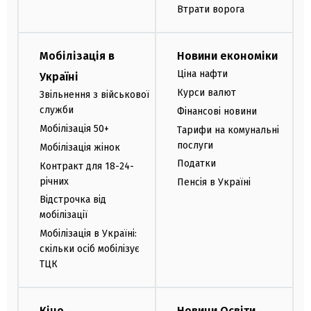
Втрати ворога
Мобілізація в
Новини економіки
Ціна нафти
Україні
Курси валют
Звільнення з військової
служби
Фінансові новини
Мобілізація 50+
Тарифи на комунальні
послуги
Мобілізація жінок
Податки
Контракт для 18-24-
річних
Пенсія в Україні
Відстрочка від
мобілізації
Мобілізація в Україні:
скільки осіб мобілізує
ТЦК
Кіно
Новини Освіти