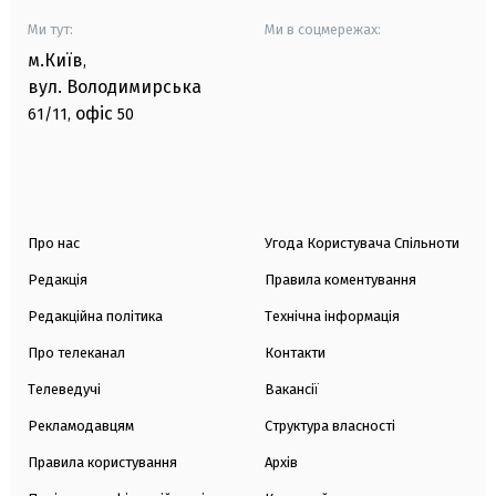
Ми тут:
Ми в соцмережах:
м.Київ
,
вул. Володимирська
офіс
61/11,
50
Про нас
Угода Користувача Спільноти
Редакція
Правила коментування
Редакційна політика
Технічна інформація
Про телеканал
Контакти
Телеведучі
Вакансії
Рекламодавцям
Структура власності
Правила користування
Архів