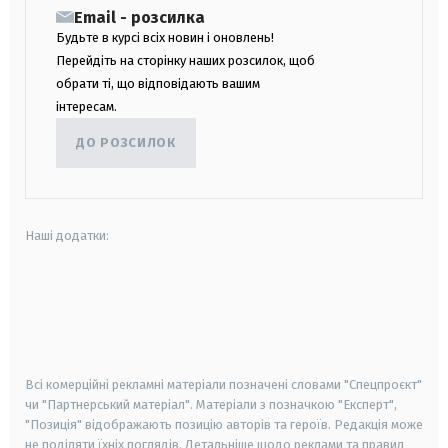
Email - розсилка
Будьте в курсі всіх новин і оновлень!
Перейдіть на сторінку наших розсилок, щоб
обрати ті, що відповідають вашим
інтересам.
ДО РОЗСИЛОК
Наші додатки:
android
apple
smart tv
samsung smart tv
Всі комерційні рекламні матеріали позначені словами "Спецпроєкт"
чи "Партнерський матеріал". Матеріали з позначкою "Експерт",
"Позиція" відображають позицію авторів та героїв. Редакція може
не поділяти їхніх поглядів. Детальніше щодо реклами та правил