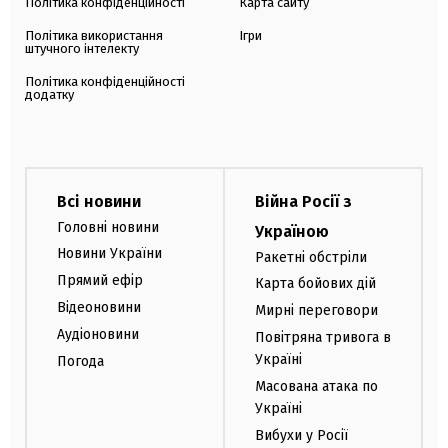
Політика конфіденційності
Карта сайту
Політика використання
Ігри
штучного інтелекту
Політика конфіденційності
додатку
Всі новини
Війна Росії з
Головні новини
Україною
Новини України
Ракетні обстріли
Прямий ефір
Карта бойових дій
Відеоновини
Мирні переговори
Аудіоновини
Повітряна тривога в
Україні
Погода
Масована атака по
Україні
Вибухи у Росії