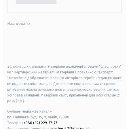
Наші додатки:
android
apple
smart tv
samsung smart tv
Всі комерційні рекламні матеріали позначені словами "Спецпроєкт"
чи "Партнерський матеріал". Матеріали з позначкою "Експерт",
"Позиція" відображають позицію авторів та героїв. Редакція може
не поділяти їхніх поглядів. Детальніше щодо реклами та правил
цитування можна ознайомитись в правилах користування сайтом.
Усі права захищені.
Матеріали сайту призначені для осіб старше
21
року (21+)
Онлайн-медіа «24 Канал»
пл. Галицька, буд. 15, м. Львів, 79008
Телефон
+380 (32) 229-77-77
Адреса електронної пошти —
legal@24tv.com.ua