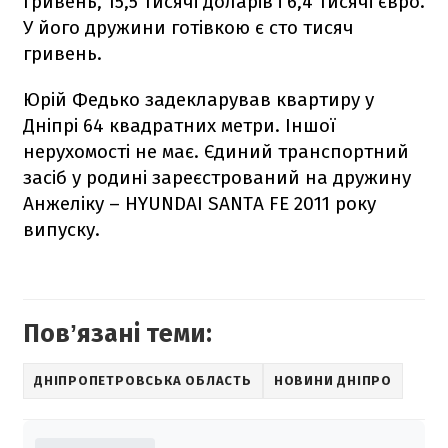
гривень, 15,5 тисячі доларів і 6,4 тисячі євро.
У його дружини готівкою є сто тисяч
гривень.
Юрій Федько задекларував квартиру у
Дніпрі 64 квадратних метри. Іншої
нерухомості не має. Єдиний транспортний
засіб у родині зареєстрований на дружину
Анжеліку – HYUNDAI SANTA FE 2011 року
випуску.
Повʼязані теми:
ДНІПРОПЕТРОВСЬКА ОБЛАСТЬ
НОВИНИ ДНІПРО