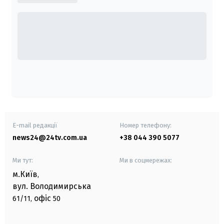
E-mail редакції
Номер телефону:
news24@24tv.com.ua
+38 044 390 5077
Ми тут:
Ми в соцмережах:
м.Київ
,
вул. Володимирська
офіс
61/11,
50