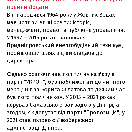
новини
Додати
Він народився 1964 року у Жовтих Водах і
мав чотири вищі освіти: історія,
менеджмент, право та публічне управління.
У 1997 – 2015 роках очолював
Придніпровський енергобудівний технікум,
пройшовши шлях від викладача до
директора.
Федько розпочинав політичну кар'єру в
партії "УКРОП", був наближений до чинного
мера Дніпра Бориса Філатова та деякий час
був його помічником. У 2015 – 2021 роках
керував Самарською райрадою у Дніпрі, а
згодом, як депутат від партії "Пропозиція", у
2021 став головою Лівобережної
адміністрації Дніпра.