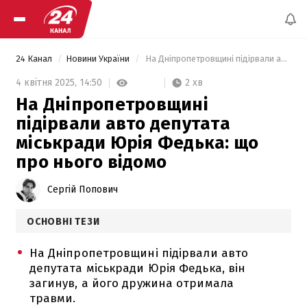
24 Канал
Новини України
 На Дніпропетровщині підірвали авто депутата міськради Юрія Федька: що про нього відомо 
2 хв
4 квітня 2025,
14:50
На Дніпропетровщині
підірвали авто депутата
міськради Юрія Федька: що
про нього відомо
Сергій Попович
ОСНОВНІ ТЕЗИ
На Дніпропетровщині підірвали авто
депутата міськради Юрія Федька, він
загинув, а його дружина отримала
травми.