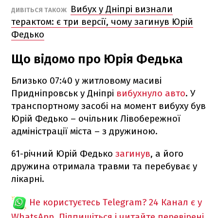
Вибух у Дніпрі визнали
ДИВІТЬСЯ ТАКОЖ
терактом: є три версії, чому загинув Юрій
Федько
Що відомо про Юрія Федька
Близько 07:40 у житловому масиві
Придніпровськ у Дніпрі
вибухнуло авто
. У
транспортному засобі на момент вибуху був
Юрій Федько – очільник Лівобережної
адміністрації міста – з дружиною.
61-річний Юрій Федько
загинув
, а його
дружина отримала травми та перебуває у
лікарні.
Не користуєтесь Telegram?
24 Канал є у
WhatsApp. Підпишіться і читайте перевірені