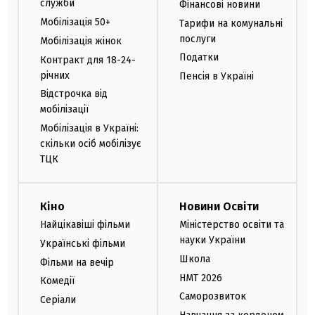
служби
Фінансові новини
Мобілізація 50+
Тарифи на комунальні
послуги
Мобілізація жінок
Податки
Контракт для 18-24-
річних
Пенсія в Україні
Відстрочка від
мобілізації
Мобілізація в Україні:
скільки осіб мобілізує
ТЦК
Кіно
Новини Освіти
Найцікавіші фільми
Міністерство освіти та
науки України
Українські фільми
Школа
Фільми на вечір
НМТ 2026
Комедії
Саморозвиток
Серіали