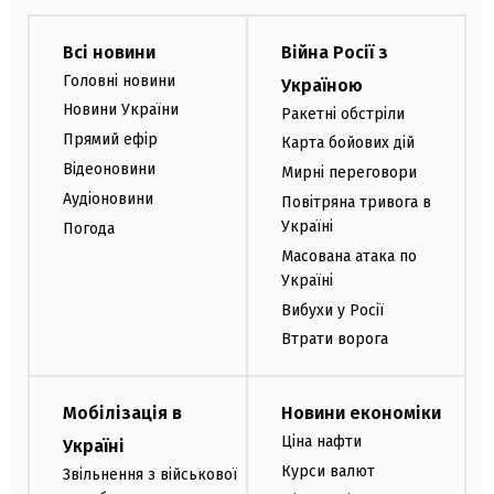
Всі новини
Війна Росії з
Головні новини
Україною
Новини України
Ракетні обстріли
Прямий ефір
Карта бойових дій
Відеоновини
Мирні переговори
Аудіоновини
Повітряна тривога в
Україні
Погода
Масована атака по
Україні
Вибухи у Росії
Втрати ворога
Мобілізація в
Новини економіки
Ціна нафти
Україні
Курси валют
Звільнення з військової