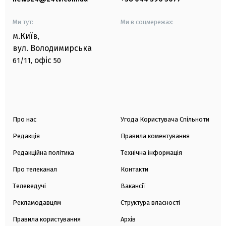
Ми тут:
Ми в соцмережах:
м.Київ
,
вул. Володимирська
офіс
61/11,
50
Про нас
Угода Користувача Спільноти
Редакція
Правила коментування
Редакційна політика
Технічна інформація
Про телеканал
Контакти
Телеведучі
Вакансії
Рекламодавцям
Структура власності
Правила користування
Архів