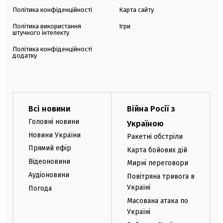
Політика конфіденційності
Карта сайту
Політика використання
Ігри
штучного інтелекту
Політика конфіденційності
додатку
Всі новини
Війна Росії з
Головні новини
Україною
Новини України
Ракетні обстріли
Прямий ефір
Карта бойових дій
Відеоновини
Мирні переговори
Аудіоновини
Повітряна тривога в
Україні
Погода
Масована атака по
Україні