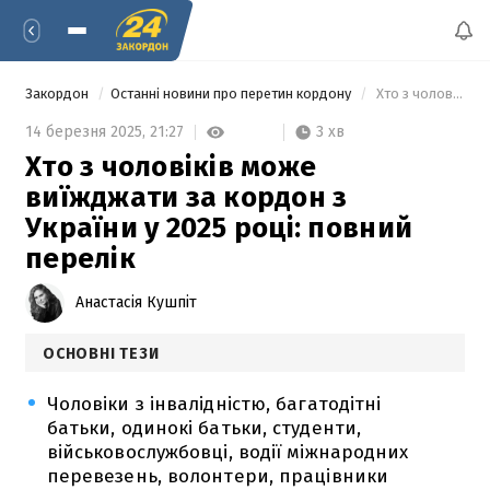
Закордон
Останні новини про перетин кордону
 Хто з чоловіків може виїжджати за кордон з України у 2025 році: повний перелік 
3 хв
14 березня 2025,
21:27
Хто з чоловіків може
виїжджати за кордон з
України у 2025 році: повний
перелік
Анастасія Кушпіт
ОСНОВНІ ТЕЗИ
Чоловіки з інвалідністю, багатодітні
батьки, одинокі батьки, студенти,
військовослужбовці, водії міжнародних
перевезень, волонтери, працівники