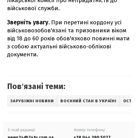
лікарської комісії про непридатність до
військової служби.
Зверніть увагу.
При перетині кордону усі
військовозобов'язані та призовники віком
від 18 до 60 років обов'язково повинні мати
з собою актуальні військово-облікові
документи.
Повʼязані теми:
ЗАРУБІЖНІ НОВИНИ
ВОЄННИЙ СТАН В УКРАЇНІ
ОСТАН
E-mail редакції
Номер телефону:
news24@24tv.com.ua
+38 044 390 5077