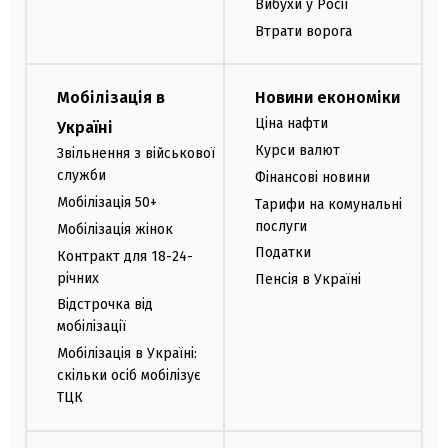
Вибухи у Росії
Втрати ворога
Мобілізація в
Новини економіки
Ціна нафти
Україні
Курси валют
Звільнення з військової
служби
Фінансові новини
Мобілізація 50+
Тарифи на комунальні
послуги
Мобілізація жінок
Податки
Контракт для 18-24-
річних
Пенсія в Україні
Відстрочка від
мобілізації
Мобілізація в Україні:
скільки осіб мобілізує
ТЦК