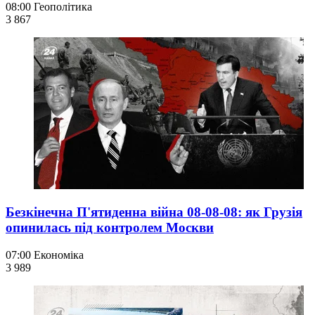
08:00
Геополітика
3 867
Безкінечна П'ятиденна війна 08-08-08: як Грузія
опинилась під контролем Москви
07:00
Економіка
3 989