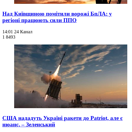
Над Київщиною помітили ворожі БпЛА: у
регіоні працюють сили ППО
14:01
24 Канал
1 849
3
США нададуть Україні ракети до Patriot, але є
нюанс, – Зеленський