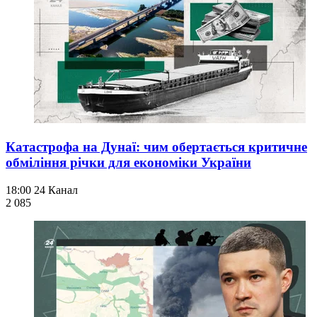
Катастрофа на Дунаї: чим обертається критичне
обміління річки для економіки України
18:00
24 Канал
2 085