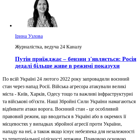
Ірина Узлова
Журналістка, ведуча 24 Каналу
Путін приїжджає – бензин з'являється: Росія
дедалі більше живе в режимі показухи
По всій Україні 24 лютого 2022 року запровадили воєнний
стан через напад Росії. Війська агресора атакували великі
міста - Київ, Харків, Одесу тощо та важливі інфраструктурні
та військові об'єкти. Наші Збройні Сили України намагаються
відбивати атаки ворога. Воєнний стан - це особливий
правовий режим, що вводиться в Україні або в окремих її
місцевостях у випадках збройної агресії проти України,
нападу на неї, а також якщо існує небезпека для незалежності
та територіальної цілісності держави. Правовою основою