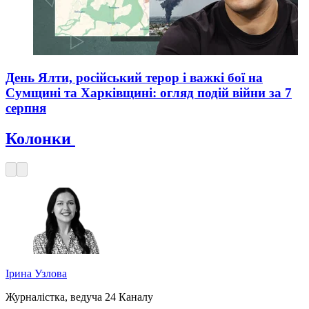
День Ялти, російський терор і важкі бої на
Сумщині та Харківщині: огляд подій війни за 7
серпня
Колонки
Ірина Узлова
Журналістка, ведуча 24 Каналу