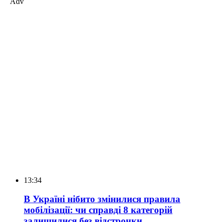
Adv
13:34
В Україні нібито змінилися правила
мобілізації: чи справді 8 категорій
залишилися без відстрочки