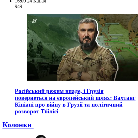
16:00
24 Канал
949
Російський режим впаде, і Грузія
повернеться на європейський шлях: Вахтанг
Кіпіані про війну в Грузії та політичний
розворот Тбілісі
Колонки