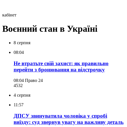
кабінет
Воєнний стан в Україні
8 серпня
08:04
Не втратьте свій захист: як правильно
перейти з бронювання на відстрочку
08:04
Право 24
453
2
4 серпня
11:57
ДПСУ звинуватила чоловіка у спробі
виїзду: суд звернув увагу на важливу деталь