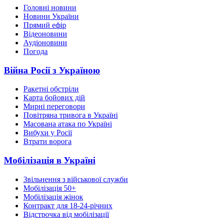
Головні новини
Новини України
Прямий ефір
Відеоновини
Аудіоновини
Погода
Війна Росії з Україною
Ракетні обстріли
Карта бойових дій
Мирні переговори
Повітряна тривога в Україні
Масована атака по Україні
Вибухи у Росії
Втрати ворога
Мобілізація в Україні
Звільнення з військової служби
Мобілізація 50+
Мобілізація жінок
Контракт для 18-24-річних
Відстрочка від мобілізації