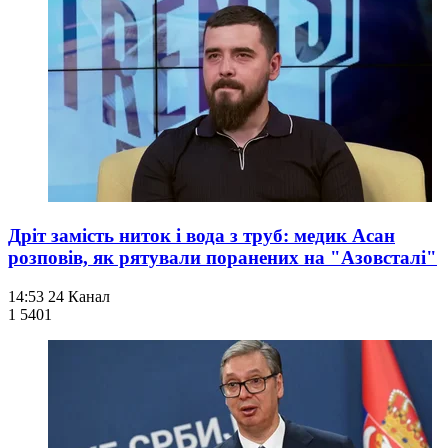
Дріт замість ниток і вода з труб: медик Асан
розповів, як рятували поранених на "Азовсталі"
14:53
24 Канал
1 540
1