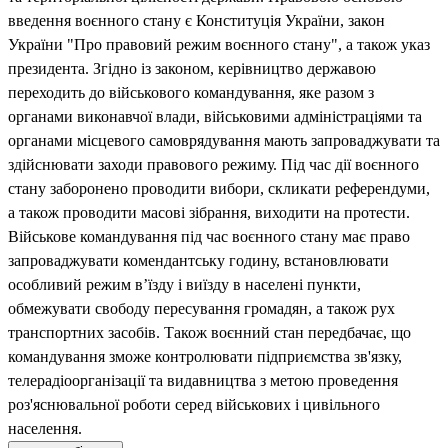
введення воєнного стану є Конституція України, закон
України "Про правовий режим воєнного стану", а також указ
президента. Згідно із законом, керівництво державою
переходить до військового командування, яке разом з
органами виконавчої влади, військовими адміністраціями та
органами місцевого самоврядування мають запроваджувати та
здійснювати заходи правового режиму. Під час дії воєнного
стану заборонено проводити вибори, скликати референдуми,
а також проводити масові зібрання, виходити на протести.
Військове командування під час воєнного стану має право
запроваджувати комендантську годину, встановлювати
особливий режим в’їзду і виїзду в населені пункти,
обмежувати свободу пересування громадян, а також рух
транспортних засобів. Також воєнний стан передбачає, що
командування зможе контролювати підприємства зв'язку,
телерадіоорганізації та видавництва з метою проведення
роз'яснювальної роботи серед військових і цивільного
населення.