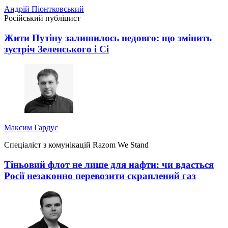
Андрій Піонтковський
Російський публіцист
Жити Путіну залишилось недовго: що змінить
зустріч Зеленського і Сі
Максим Гардус
Спеціаліст з комунікацій Razom We Stand
Тіньовий флот не лише для нафти: чи вдасться
Росії незаконно перевозити скраплений газ