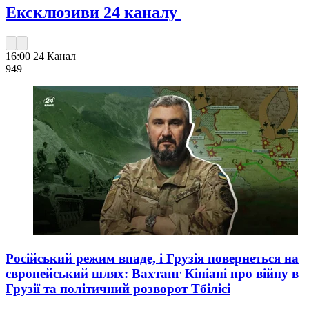
Ексклюзиви 24 каналу
16:00
24 Канал
949
Російський режим впаде, і Грузія повернеться на
європейський шлях: Вахтанг Кіпіані про війну в
Грузії та політичний розворот Тбілісі