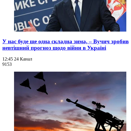
У нас буде ще одна складна зима, – Вучич зробив
невтішний прогноз щодо війни в Україні
12:45
24 Канал
915
3