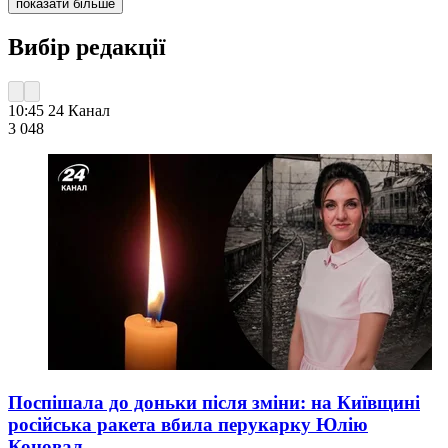
показати більше
Вибір редакції
10:45
24 Канал
3 048
Поспішала до доньки після зміни: на Київщині
російська ракета вбила перукарку Юлію
Коновал