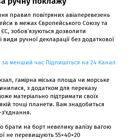
за ручну поклажу
ння правил повітряних авіаперевезень
рейси в межах Європейського Союзу та
 ЄС, зобов’язуються дозволити
 види ручної декларації без додаткової
 за менший час
Підпишіться на 24 Канал
кзал, гамірна міська площа чи морське
пинилися, з додатком для переказу
оже матеріально підтримати своїх
-якій точці планети. Вам знадобиться
-з'єднання.
 брати на борт невелику валізу вагою
якої не перевищують 55×40×20