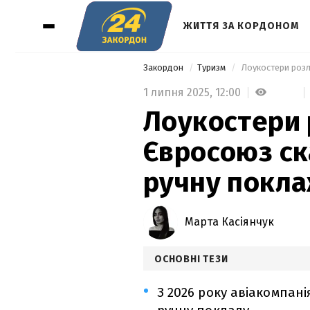
ЖИТТЯ ЗА КОРДОНОМ
Закордон
Туризм
 Лоукостери розл
1 липня 2025,
12:00
Лоукостери 
Євросоюз ск
ручну покл
Марта Касіянчук
ОСНОВНІ ТЕЗИ
З 2026 року авіакомпані