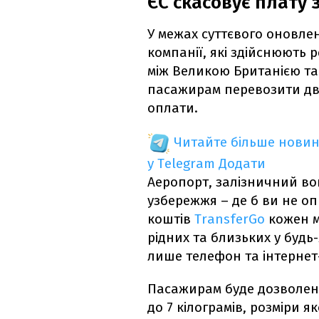
ЄС скасовує плату 
У межах суттєвого оновле
компанії, які здійснюють 
між Великою Британією та
пасажирам перевозити дві
оплати.
Читайте більше новин
у Telegram
Додати
Аеропорт, залізничний во
узбережжя – де б ви не о
коштів
TransferGo
кожен м
рідних та близьких у будь
лише телефон та інтернет
Пасажирам буде дозволено
до 7 кілограмів, розміри 