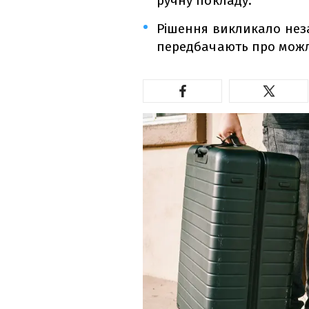
ручну покладу.
Рішення викликало неза
передбачають про можл