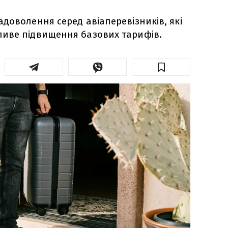
доволення серед авіаперевізників, які
иве підвищення базових тарифів.