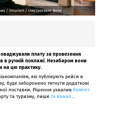
ажу
/ Unsplash / Ілюстративне фото
роваджували плату за провезення
в в ручній поклажі. Незабаром вони
и на цю практику.
іакомпаніям, які публікують рейси в
у, буде заборонено тягнути додаткові
ної поставки. Рішення ухвалив
Комітет
рту та туризму, пише
24 Канал
.