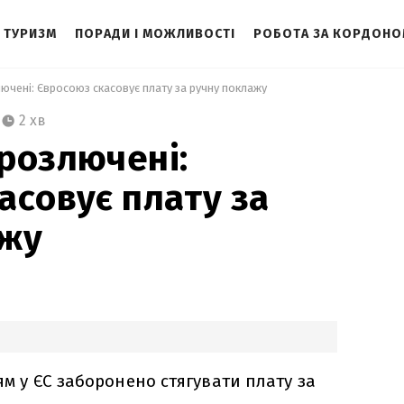
ТУРИЗМ
ПОРАДИ І МОЖЛИВОСТІ
РОБОТА ЗА КОРДОН
ючені: Євросоюз скасовує плату за ручну поклажу 
2 хв
розлючені:
асовує плату за
ажу
ям у ЄС заборонено стягувати плату за