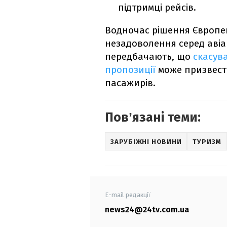
підтримці рейсів.
Водночас рішення Європе
незадоволення серед авіа
передбачають, що
скасув
пропозиції
може призвест
пасажирів.
Повʼязані теми:
ЗАРУБІЖНІ НОВИНИ
ТУРИЗМ
E-mail редакції
news24@24tv.com.ua