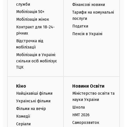
служби
Фінансові новини
Мобілізація 50+
Тарифи на комунальні
послуги
Мобілізація жінок
Податки
Контракт для 18-24-
річних
Пенсія в Україні
Відстрочка від
мобілізації
Мобілізація в Україні:
скільки осіб мобілізує
ТЦК
Кіно
Новини Освіти
Найцікавіші фільми
Міністерство освіти та
науки України
Українські фільми
Школа
Фільми на вечір
НМТ 2026
Комедії
Саморозвиток
Серіали