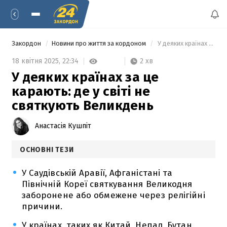
Закордон
Новини про життя за кордоном
 У деяких країнах за це карають: де у світі не святкують Великдень 
2 хв
18 квітня 2025,
22:34
У деяких країнах за це
карають: де у світі не
святкують Великдень
Анастасія Кушпіт
ОСНОВНІ ТЕЗИ
У Саудівській Аравії, Афганістані та
Північній Кореї святкування Великодня
заборонене або обмежене через релігійні
причини.
У країнах, таких як Китай, Непал, Бутан,