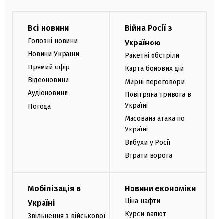
Всі новини
Війна Росії з
Головні новини
Україною
Новини України
Ракетні обстріли
Прямий ефір
Карта бойових дій
Відеоновини
Мирні переговори
Аудіоновини
Повітряна тривога в
Україні
Погода
Масована атака по
Україні
Вибухи у Росії
Втрати ворога
Мобілізація в
Новини економіки
Ціна нафти
Україні
Курси валют
Звільнення з військової