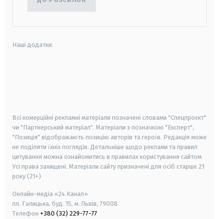
Наші додатки:
android
apple
smart tv
samsung smart tv
Всі комерційні рекламні матеріали позначені словами "Спецпроєкт"
чи "Партнерський матеріал". Матеріали з позначкою "Експерт",
"Позиція" відображають позицію авторів та героїв. Редакція може
не поділяти їхніх поглядів. Детальніше щодо реклами та правил
цитування можна ознайомитись в правилах користування сайтом.
Усі права захищені.
Матеріали сайту призначені для осіб старше
21
року (21+)
Онлайн-медіа «24 Канал»
пл. Галицька, буд. 15, м. Львів, 79008
Телефон
+380 (32) 229-77-77