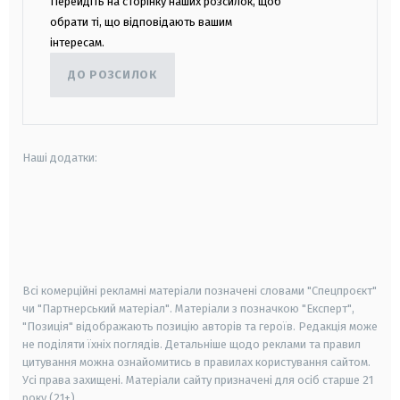
Перейдіть на сторінку наших розсилок, щоб
обрати ті, що відповідають вашим
інтересам.
ДО РОЗСИЛОК
Наші додатки:
android
apple
smart tv
samsung smart tv
Всі комерційні рекламні матеріали позначені словами "Спецпроєкт"
чи "Партнерський матеріал". Матеріали з позначкою "Експерт",
"Позиція" відображають позицію авторів та героїв. Редакція може
не поділяти їхніх поглядів. Детальніше щодо реклами та правил
цитування можна ознайомитись в правилах користування сайтом.
Усі права захищені.
Матеріали сайту призначені для осіб старше
21
року (21+)