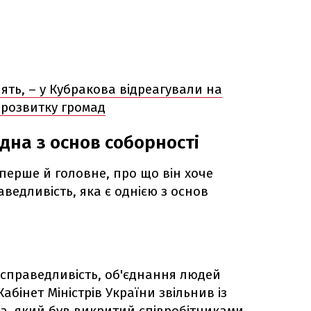
ять, – у Кубракова відреагували на
нрозвитку громад
дна з основ соборності
перше й головне, про що він хоче
аведливість, яка є однією з основ
ає справедливість, об'єднання людей
абінет Міністрів України звільнив із
ра, який був викритий співробітниками