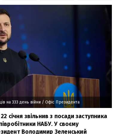
ів на 333 день війни
/ Офіс Президента
 22 січня звільнив з посади заступника
співробітники НАБУ. У своєму
езидент Володимир Зеленський