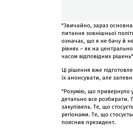
"Звичайно, зараз основна
питання зовнішньої політи
означає, що я не бачу й не
рівнях – як на центральном
часом відповідних рішень"
Ці рішення вже підготовле
їх анонсувати, але запевн
"Розумію, що привернуло у
детально все розбирати. Т
закупівель. Те, що стосує
регіонами. Те, що стосуєть
пояснив президент.