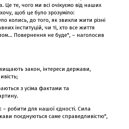
 Це те, чого ми всі очікуємо від наших
 хочу, щоб це було зрозуміло:
ло колись, до того, як звикли жити різні
них інституцій, чи ті, хто все життя
лом... Повернення не буде", – наголосив
ахищають закон, інтереси держави,
ивість;
раються з усіма фактами та
артину.
є – робити для нашої єдності. Сила
ржави поєднуються саме справедливістю",