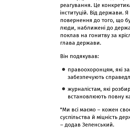
реагування. Це конкретика.
інституцій. Від держави. Я
повернення до того, що бу
люди, наближені до держав
поклав на гонитву за кріс
глава держави.
Він подякував:
правоохоронцям, які з
забезпечують справедл
журналістам, які розби
встановлюють повну к
"Ми всі маємо – кожен сво
суспільства й міцність де
– додав Зеленський.