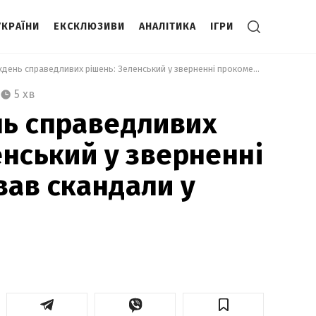
УКРАЇНИ
ЕКСКЛЮЗИВИ
АНАЛІТИКА
ІГРИ
 Буде тиждень справедливих рішень: Зеленський у зверненні прокоментував скандали у владі 
5 хв
нь справедливих
енський у зверненні
ав скандали у