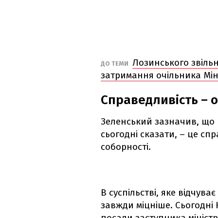
Лозинського звільн
ДО ТЕМИ
затримання очільника Мі
Справедливість – о
Зеленський зазначив, що 
сьогодні сказати, – це спр
соборності.
В суспільстві, яке відчув
завжди міцніше. Сьогодні К
посади заступника мініст