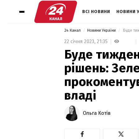
ВСІ НОВИНИ
НОВИНИ 
24 Канал
Новини України
22 січня 2023,
21:35
Буде тижде
рішень: Зел
прокоментув
владі
Ольга Котів