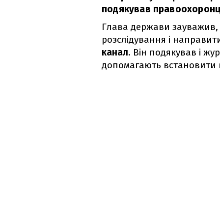
подякував правоохоронц
Глава держави зауважив, 
розслідування і направит
канал
. Він подякував і жу
допомагають встановити в