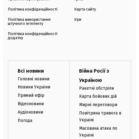
Політика конфіденційності
Карта сайту
Політика використання
Ігри
штучного інтелекту
Політика конфіденційності
додатку
Всі новини
Війна Росії з
Головні новини
Україною
Новини України
Ракетні обстріли
Прямий ефір
Карта бойових дій
Відеоновини
Мирні переговори
Аудіоновини
Повітряна тривога в
Україні
Погода
Масована атака по
Україні