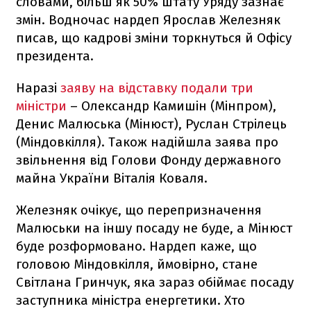
словами, більш як 50% штату Уряду зазнає
змін. Водночас нардеп Ярослав Железняк
писав, що кадрові зміни торкнуться й Офісу
президента.
Наразі
заяву на відставку подали три
міністри
– Олександр Камишін (Мінпром),
Денис Малюська (Мінюст), Руслан Стрілець
(Міндовкілля). Також надійшла заява про
звільнення від Голови Фонду державного
майна України Віталія Коваля.
Железняк очікує, що перепризначення
Малюськи на іншу посаду не буде, а Мінюст
буде розформовано. Нардеп каже, що
головою Міндовкілля, ймовірно, стане
Світлана Гринчук, яка зараз обіймає посаду
заступника міністра енергетики. Хто