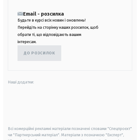
Email - розсилка
Будьте в курсі всіх новин і оновлень!
Перейдіть на сторінку наших розсилок, щоб
обрати ті, що відповідають вашим
інтересам.
ДО РОЗСИЛОК
Наші додатки:
android
apple
smart tv
samsung smart tv
Всі комерційні рекламні матеріали позначені словами "Спецпроєкт"
чи "Партнерський матеріал". Матеріали з позначкою "Експерт",