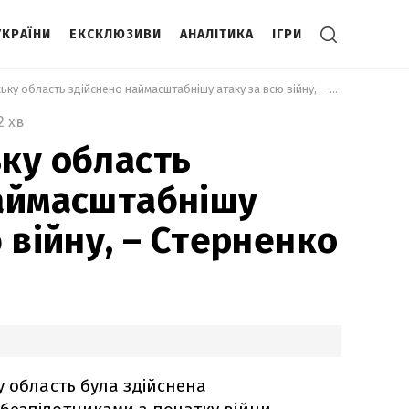
УКРАЇНИ
ЕКСКЛЮЗИВИ
АНАЛІТИКА
ІГРИ
 На Московську область здійснено наймасштабнішу атаку за всю війну, – Стерненко 
2 хв
ку область
аймасштабнішу
 війну, – Стерненко
у область була здійснена