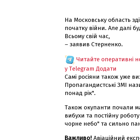
На Московську область зд
початку війни. Але далі буд
Всьому свій час,
– заявив Стерненко.
Читайте оперативні 
у Telegram
Додати
Самі росіяни також уже в
Пропагандистські ЗМІ на
понад рік".
Також окупанти почали ма
вибухи та постійну робот
чорне небо" та сильно пан
Важливо!
Авіаційний екс