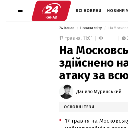
ВСІ НОВИНИ
НОВИНИ 
24 Канал
Новини світу
17 травня,
11:01
На Московсь
здійснено н
атаку за всю
Данило Муринський
ОСНОВНІ ТЕЗИ
17 травня на Московськ