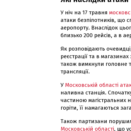
У ніч на 17 травня
московс
атаки безпілотників, що 
аеропорту. Внаслідок цьо
близько 200 рейсів, а в а
Як розповідають очевидці,
реєстрації та в магазинах
також вимкнули головне 
трансляції.
У
Московській області ат
наливна станція. Спочатку
частиною магістральних 
горіти, її намагаються заг
Також партизани порушил
Московській області
, що 