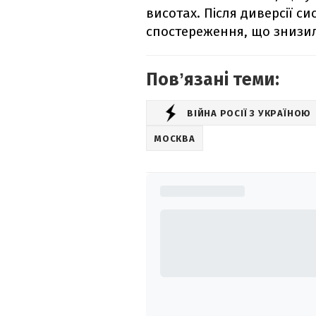
висотах. Після диверсії с
спостереження, що знизил
Повʼязані теми:
ВІЙНА РОСІЇ З УКРАЇНОЮ
МОСКВА