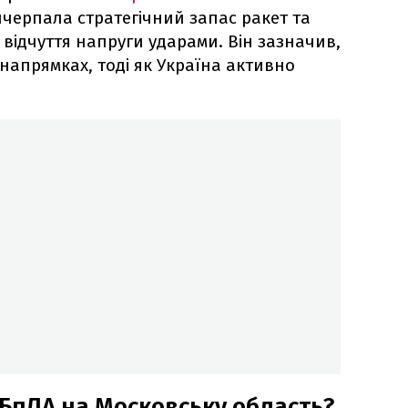
ичерпала стратегічний запас ракет та
відчуття напруги ударами. Він зазначив,
 напрямках, тоді як Україна активно
 БпЛА на Московську область?