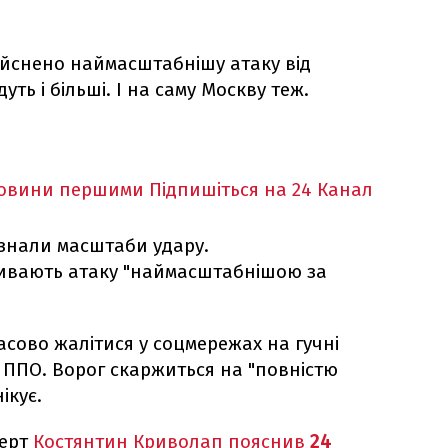
ійснено наймасштабнішу атаку від
уть і більші. І на саму Москву теж.
новини першими
Підпишіться на 24 Канал
изнали масштаби удару.
зивають атаку "наймасштабнішою за
сово жалітися у соцмережах на гучні
у ППО. Ворог скаржиться на "повністю
ікує.
перт
Костянтин Криволап пояснив
24