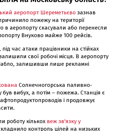
ький аеропорт Шереметьєво
зазнав
спричинило пожежу на території
го в аеропорту скасували або перенесли
еропорту Внуково майже 100 рейсів.
 під час атаки працівники на стійках
 залишили свої робочі місця. В аеропорту
табло, залишивши лише рекламні
акована
Солнечногорська паливно-
 був вибух, а потім – пожежа. Станція є
нафтопродуктопроводів і продовжує
асити.
и роботу кількох
веж зв'язку у
ускладнило контроль цілей на низьких