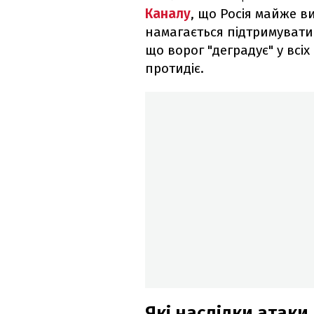
Каналу
, що Росія майже в
намагається підтримувати 
що ворог "деградує" у всіх
протидіє.
Які наслідки атаки