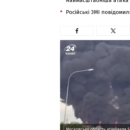
наймасштабніша атака 
Російські ЗМІ повідомил
Московську область атакували 