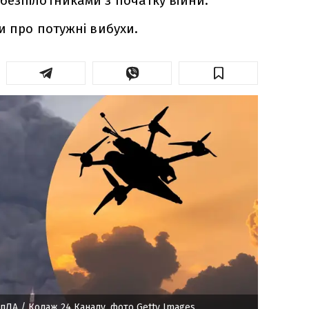
безпілотниками з початку війни.
и про потужні вибухи.
БпЛА
/ Колаж 24 Каналу, фото Getty Images,