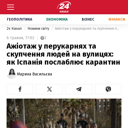
ГЕОПОЛІТИКА
ЕКОНОМІКА
БІЗНЕС
ФІНАНСИ
24 Канал
Новини світу
Ажіотаж у перукарнях та скупчення людей на вулицях: як Іспанія послаблює карантин
6 травня,
17:02
3
Ажіотаж у перукарнях та
скупчення людей на вулицях:
як Іспанія послаблює карантин
Марина Васильєва