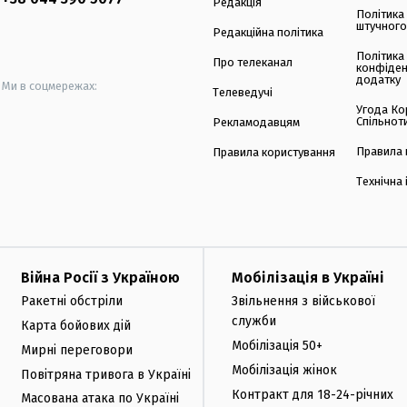
Редакція
Політика
штучного
Редакційна політика
Політика
Про телеканал
конфіден
додатку
Ми в соцмережах:
Телеведучі
Угода Ко
Спільнот
Рекламодавцям
Правила 
Правила користування
Технічна
Війна Росії з Україною
Мобілізація в Україні
Ракетні обстріли
Звільнення з військової
служби
Карта бойових дій
Мобілізація 50+
Мирні переговори
Мобілізація жінок
Повітряна тривога в Україні
Контракт для 18-24-річних
Масована атака по Україні