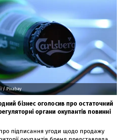
ї
/ Pixabay
дний бізнес оголосив про остаточний
 регуляторні органи окупантів повинні
 про підписання угоди щодо продажу
території окупантів бренд представляла