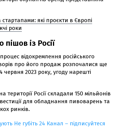
 стартапами: які проєкти в Європі
жчі роки
 пішов із Росії
 процес відокремлення російського
оворів про його продаж розпочалися ще
4 червня 2023 року, угоду нарешті
а території Росії складали 150 мільйонів
інвестиції для обладнання пивоварень та
кох ринків.
кують
Не губіть 24 Канал – підписуйтеся