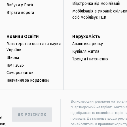
Відстрочка від мобілізації
Вибухи у Росії
Мобілізація в Україні: скільк
Втрати ворога
осіб мобілізує ТЦК
Новини Освіти
Нерухомість
Міністерство освіти та науки
Аналітика ринку
України
Купівля житла
Школа
Тренди і натхнення
НМТ 2026
Саморозвиток
Навчання за кордоном
Всі комерційні рекламні матеріал
"Партнерський матеріал". Матеріа
відображають позицію авторів та 
ДО РОЗСИЛОК
ь!
поглядів. Детальніше щодо рекл
лок,
ознайомитись в правилах користу