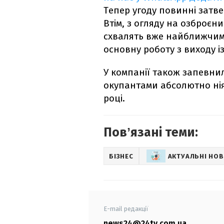
Тепер угоду повинні затве
Втім, з огляду на озброєни
схвалять вже найближчим
основну роботу з виходу із
У компанії також запевни
окупантами абсолютно ніяк
році.
Повʼязані теми:
БІЗНЕС
АКТУАЛЬНІ НО
E-mail редакції
news24@24tv.com.ua