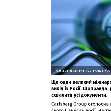
Carlsberg заявив про вихід з Росі
Ще один великий міжнаро
вихід із Росії. Щоправда,
схвалити усі документи.
Carlsberg Group оголосив
свого бізнесу у Росії. На 