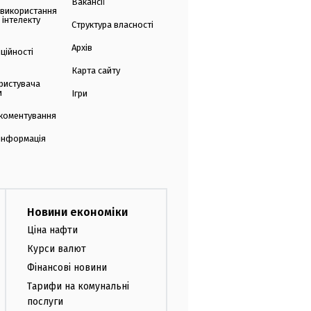
Вакансії
 використання
 інтелекту
Структура власності
Архів
ційності
Карта сайту
ристувача
и
Ігри
коментування
 інформація
Новини економіки
Ціна нафти
Курси валют
Фінансові новини
Тарифи на комунальні
послуги