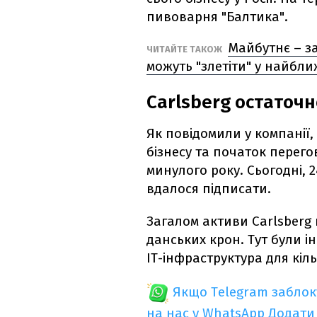
пивоварня "Балтика".
Майбутнє – за
ЧИТАЙТЕ ТАКОЖ
можуть "злетіти" у найбли
Carlsberg остаточно
Як повідомили у компанії,
бізнесу та початок перег
минулого року. Сьогодні, 2
вдалося підписати.
Загалом активи Carlsberg н
данських крон. Тут були 
ІТ-інфраструктура для кіль
Якщо Telegram забло
на нас у WhatsApp
Додати