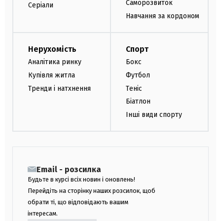
Саморозвиток
Серіали
Навчання за кордоном
Нерухомість
Спорт
Аналітика ринку
Бокс
Купівля житла
Футбол
Тренди і натхнення
Теніс
Біатлон
Інші види спорту
Email - розсилка
Будьте в курсі всіх новин і оновлень!
Перейдіть на сторінку наших розсилок, щоб
обрати ті, що відповідають вашим
інтересам.