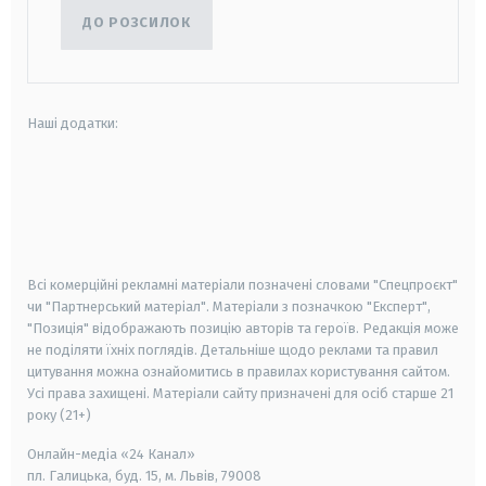
ДО РОЗСИЛОК
Наші додатки:
android
apple
smart tv
samsung smart tv
Всі комерційні рекламні матеріали позначені словами "Спецпроєкт"
чи "Партнерський матеріал". Матеріали з позначкою "Експерт",
"Позиція" відображають позицію авторів та героїв. Редакція може
не поділяти їхніх поглядів. Детальніше щодо реклами та правил
цитування можна ознайомитись в правилах користування сайтом.
Усі права захищені.
Матеріали сайту призначені для осіб старше
21
року (21+)
Онлайн-медіа «24 Канал»
пл. Галицька, буд. 15, м. Львів, 79008