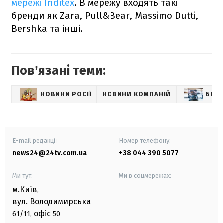
мережі Inditex
. В мережу входять такі
бренди як Zara, Pull&Bear, Massimo Dutti,
Bershka та інші.
Повʼязані теми:
НОВИНИ РОСІЇ
НОВИНИ КОМПАНІЙ
БІЗН
E-mail редакції
Номер телефону:
news24@24tv.com.ua
+38 044 390 5077
Ми тут:
Ми в соцмережах:
м.Київ
,
вул. Володимирська
офіс
61/11,
50