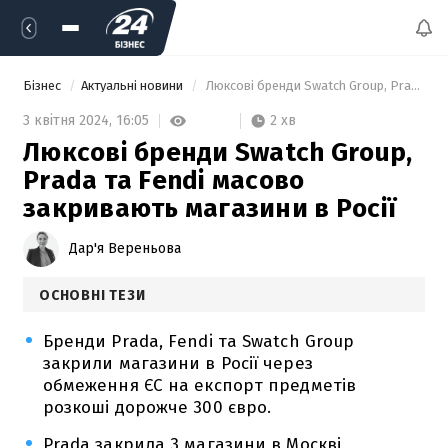
Бізнес
Актуальні новини
 Люксові бренди Swatch Group, Prada та Fendi масово закривають магазини в Росії 
2 хв
3 квітня 2024,
16:05
Люксові бренди Swatch Group,
Prada та Fendi масово
закривають магазини в Росії
Дар'я Вереньова
ОСНОВНІ ТЕЗИ
Бренди Prada, Fendi та Swatch Group
закрили магазини в Росії через
обмеження ЄС на експорт предметів
розкоші дорожче 300 євро.
Prada закрила 3 магазини в Москві,