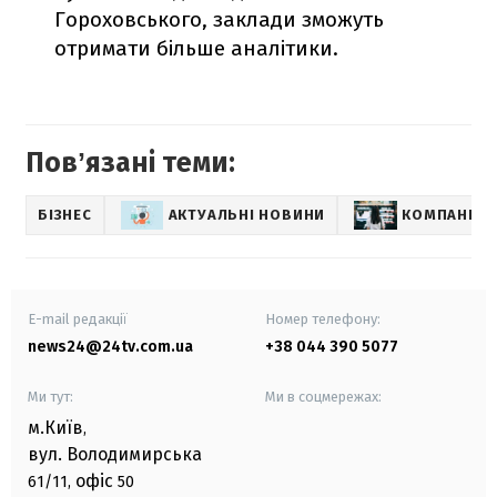
Гороховського, заклади зможуть
отримати більше аналітики.
Повʼязані теми:
БІЗНЕС
АКТУАЛЬНІ НОВИНИ
КОМПАНІЇ І
E-mail редакції
Номер телефону:
news24@24tv.com.ua
+38 044 390 5077
Ми тут:
Ми в соцмережах:
м.Київ
,
вул. Володимирська
офіс
61/11,
50