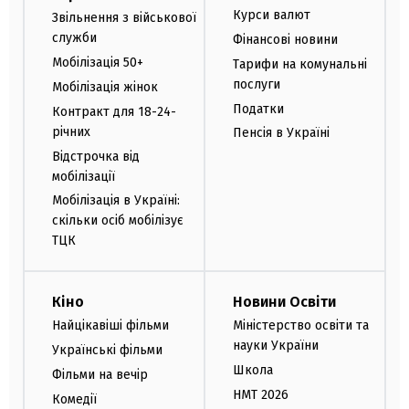
Курси валют
Звільнення з військової
служби
Фінансові новини
Мобілізація 50+
Тарифи на комунальні
послуги
Мобілізація жінок
Податки
Контракт для 18-24-
річних
Пенсія в Україні
Відстрочка від
мобілізації
Мобілізація в Україні:
скільки осіб мобілізує
ТЦК
Кіно
Новини Освіти
Найцікавіші фільми
Міністерство освіти та
науки України
Українські фільми
Школа
Фільми на вечір
НМТ 2026
Комедії