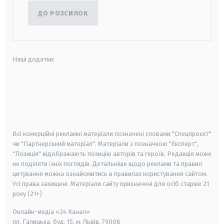
ДО РОЗСИЛОК
Наші додатки:
android
apple
smart tv
samsung smart tv
Всі комерційні рекламні матеріали позначені словами "Спецпроєкт"
чи "Партнерський матеріал". Матеріали з позначкою "Експерт",
"Позиція" відображають позицію авторів та героїв. Редакція може
не поділяти їхніх поглядів. Детальніше щодо реклами та правил
цитування можна ознайомитись в правилах користування сайтом.
Усі права захищені.
Матеріали сайту призначені для осіб старше
21
року (21+)
Онлайн-медіа «24 Канал»
пл. Галицька, буд. 15, м. Львів, 79008