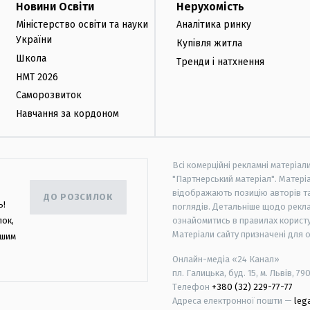
Новини Освіти
Нерухомість
Міністерство освіти та науки
Аналітика ринку
України
Купівля житла
Школа
Тренди і натхнення
НМТ 2026
Саморозвиток
Навчання за кордоном
Всі комерційні рекламні матеріал
"Партнерський матеріал". Матеріа
відображають позицію авторів та 
ДО РОЗСИЛОК
ь!
поглядів. Детальніше щодо рекл
лок,
ознайомитись в правилах користу
Матеріали сайту призначені для 
ашим
Онлайн-медіа «24 Канал»
пл. Галицька, буд. 15, м. Львів, 79
Телефон
+380 (32) 229-77-77
Адреса електронної пошти —
leg