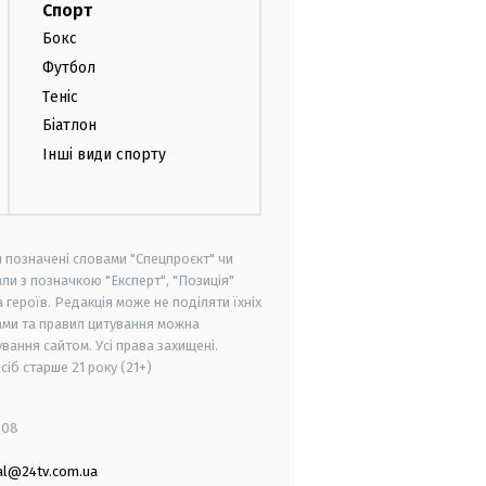
Спорт
Бокс
Футбол
Теніс
Біатлон
Інші види спорту
и позначені словами "Спецпроєкт" чи
ли з позначкою "Експерт", "Позиція"
героїв. Редакція може не поділяти їхніх
ами та правил цитування можна
вання сайтом. Усі права захищені.
осіб старше
21 року (21+)
008
al@24tv.com.ua