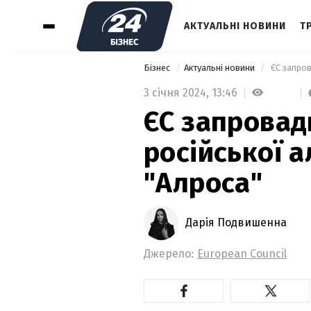
АКТУАЛЬНІ НОВИНИ
Т
Бізнес
Актуальні новини
 ЄС запров
3 січня 2024,
13:46
ЄС запровад
російської а
"Алроса"
Дарія Подвишенна
Джерело:
European Council