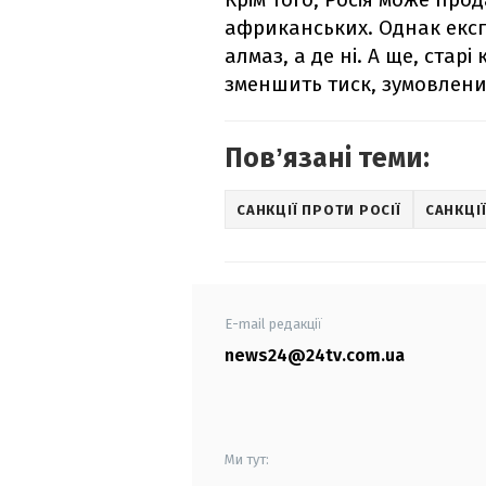
африканських. Однак експ
алмаз, а де ні. А ще, старі
зменшить тиск, зумовлени
Повʼязані теми:
САНКЦІЇ ПРОТИ РОСІЇ
САНКЦІ
E-mail редакції
news24@24tv.com.ua
Ми тут: