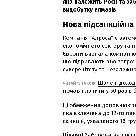
яка належить Росії та за
видобутку алмазів.
Нова підсанкційна
Компанія "Алроса" є ваго
економічного сектору та п
Європи визнала компанію т
що підривають або загрожу
суверенітету та незалежно
Шалені доход
ЧИТАЙТЕ ТАКОЖ
почав платити у 50 разів 
Ці обмеження доповнюют
яка включена до 12-го пак
санкцій, ухваленого 18 гру
Цікаво
! Заборона на росій