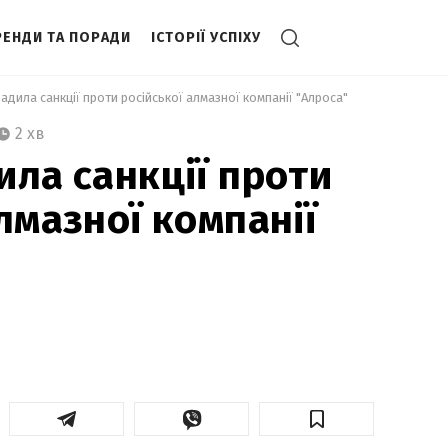
РЕНДИ ТА ПОРАДИ
ІСТОРІЇ УСПІХУ
адила санкції проти російської алмазної компанії "Алроса" 
2 хв
ила санкції проти
лмазної компанії