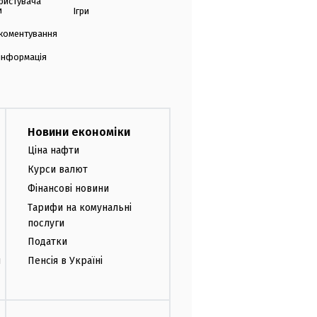
ристувача
и
Ігри
коментування
 інформація
Новини економіки
Ціна нафти
Курси валют
Фінансові новини
Тарифи на комунальні
послуги
Податки
и
Пенсія в Україні