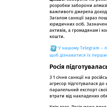
розробки заборони алмазів
важливого джерела доход
Загалом санкції зараз по
юридичних осіб. Зазначе
активів, а громадянам і к
кошти.
У нашому Telegram – 
щоб дізнаватися їх перш
Росія підготувалас
З 1 січня санкції на російс
агресор підготувалася до
паралельний експорт своїх
втрати від накладених об
Крім того, Росія може про