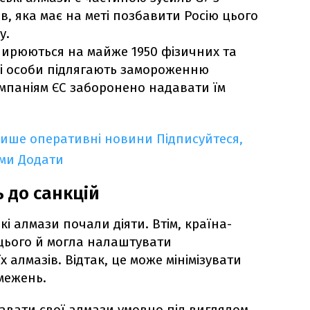
, яка має на меті позбавити Росію цього
у.
ширюються на майже 1950 фізичних та
ні особи підлягають замороженню
омпаніям ЄС заборонено надавати їм
лише оперативні новини
Підписуйтеся,
ими
Додати
ь до санкцій
ькі алмази почали діяти. Втім, країна-
 цього й могла налаштувати
 алмазів. Відтак, це може мінімізувати
межень.
давати свої алмази умовно під виглядом