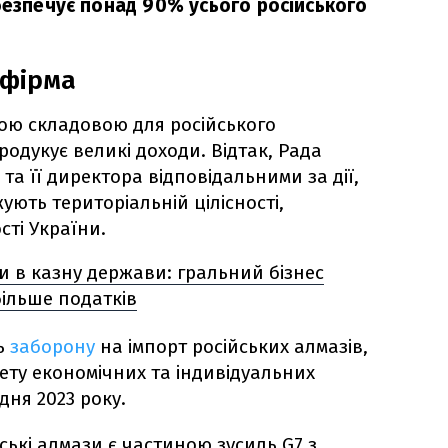
безпечує понад 90% усього російського
 фірма
мою складовою для російського
родукує великі доходи. Відтак, Рада
а її директора відповідальними за дії,
ють територіальній цілісності,
сті України.
и в казну держави: гральний бізнес
більше податків
ь
заборону
на імпорт російських алмазів,
ету економічних та індивідуальних
дня 2023 року.
ські алмази є частиною зусиль G7 з