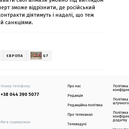
ерт зможе відрізнити, де російський
 контракти діятимуть і надалі, що теж
й санкціями.
Ї
ЄВРОПА
G7
Номер телефону:
Про нас
Політика
конфіден
+38 044 390 5077
Редакція
Політика
штучного
Редакційна політика
Політика
Про телеканал
конфіден
додатку
Ми в соцмережах:
Телеведучі