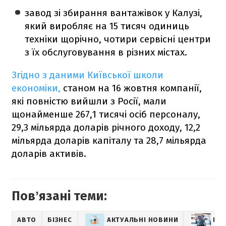
завод зі збирання вантажівок у Калузі,
який виробляє на 15 тисяч одиниць
техніки щорічно, чотири сервісні центри
з їх обслуговування в різних містах.
Згідно з даними Київської школи
економіки,
станом на 16 жовтня компанії,
які повністю вийшли з Росії, мали
щонайменше 267,1 тисячі осіб персоналу,
29,3 мільярда доларів річного доходу, 12,2
мільярда доларів капіталу та 28,7 мільярда
доларів активів.
Повʼязані теми:
АВТО
БІЗНЕС
АКТУАЛЬНІ НОВИНИ
БІЗ