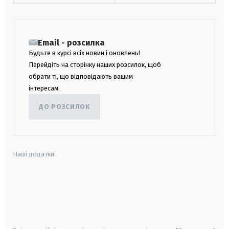
Email - розсилка
Будьте в курсі всіх новин і оновлень!
Перейдіть на сторінку наших розсилок, щоб
обрати ті, що відповідають вашим
інтересам.
ДО РОЗСИЛОК
Наші додатки:
android
apple
smart tv
samsung smart tv