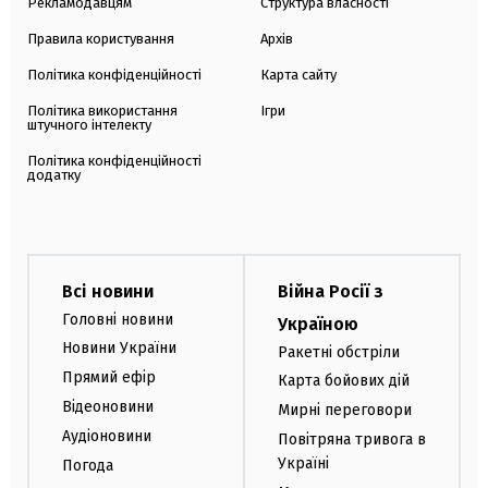
Рекламодавцям
Структура власності
Правила користування
Архів
Політика конфіденційності
Карта сайту
Політика використання
Ігри
штучного інтелекту
Політика конфіденційності
додатку
Всі новини
Війна Росії з
Головні новини
Україною
Новини України
Ракетні обстріли
Прямий ефір
Карта бойових дій
Відеоновини
Мирні переговори
Аудіоновини
Повітряна тривога в
Україні
Погода