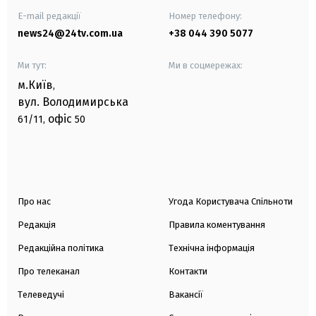
E-mail редакції
Номер телефону:
news24@24tv.com.ua
+38 044 390 5077
Ми тут:
Ми в соцмережах:
м.Київ
,
вул. Володимирська
офіс
61/11,
50
Про нас
Угода Користувача Спільноти
Редакція
Правила коментування
Редакційна політика
Технічна інформація
Про телеканал
Контакти
Телеведучі
Вакансії