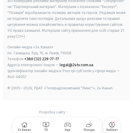
Всі комерційні рекламні матеріали позначені словами "Спецпроєкт"
чи "Партнерський матеріал". Матеріали з позначкою "Експерт",
"Позиція" відображають позицію авторів та героїв. Редакція може
не поділяти їхніх поглядів. Детальніше щодо реклами та правил
цитування можна ознайомитись в правилах користування сайтом.
Усі права захищені.
Матеріали сайту призначені для осіб старше
21
року (21+)
Онлайн-медіа «24 Канал»
пл. Галицька, буд. 15, м. Львів, 79008
Телефон
+380 (32) 229-77-77
Адреса електронної пошти —
legal@24tv.com.ua
Ідентифікатор онлайн-медіа в Реєстрі суб'єктів у сфері медіа —
R40-06057
© 2005—2026,
ПрАТ «Телерадіокомпанія "Люкс"», 24 Канал.
Розробка сайту
-
24 Канал
TV
Ігри
Погода
Кабінет