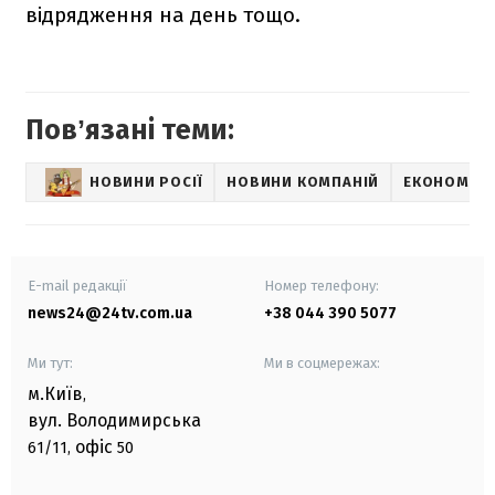
відрядження на день тощо.
Повʼязані теми:
НОВИНИ РОСІЇ
НОВИНИ КОМПАНІЙ
ЕКОНОМІЧН
E-mail редакції
Номер телефону:
news24@24tv.com.ua
+38 044 390 5077
Ми тут:
Ми в соцмережах:
м.Київ
,
вул. Володимирська
офіс
61/11,
50