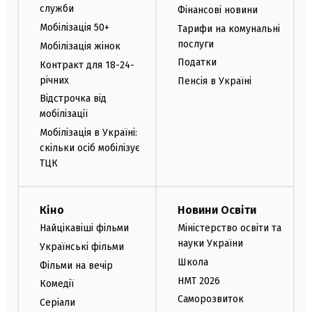
служби
Фінансові новини
Мобілізація 50+
Тарифи на комунальні
послуги
Мобілізація жінок
Податки
Контракт для 18-24-
річних
Пенсія в Україні
Відстрочка від
мобілізації
Мобілізація в Україні:
скільки осіб мобілізує
ТЦК
Кіно
Новини Освіти
Найцікавіші фільми
Міністерство освіти та
науки України
Українські фільми
Школа
Фільми на вечір
НМТ 2026
Комедії
Саморозвиток
Серіали