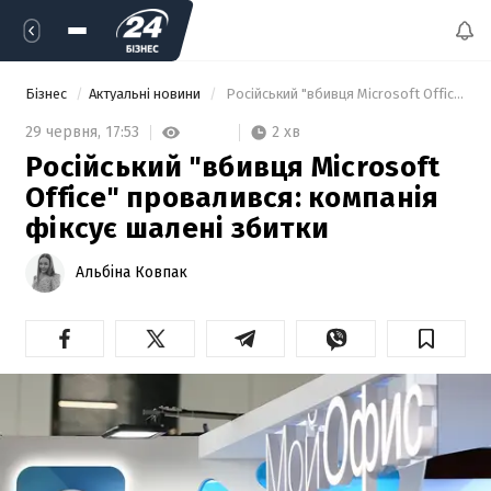
Бізнес
Актуальні новини
 Російський "вбивця Microsoft Office" провалився: компанія фіксує шалені збитки 
2 хв
29 червня,
17:53
Російський "вбивця Microsoft
Office" провалився: компанія
фіксує шалені збитки
Альбіна Ковпак