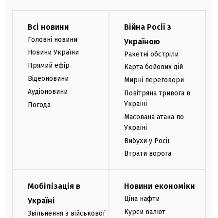
Всі новини
Війна Росії з
Головні новини
Україною
Новини України
Ракетні обстріли
Прямий ефір
Карта бойових дій
Відеоновини
Мирні переговори
Аудіоновини
Повітряна тривога в
Україні
Погода
Масована атака по
Україні
Вибухи у Росії
Втрати ворога
Мобілізація в
Новини економіки
Ціна нафти
Україні
Курси валют
Звільнення з військової