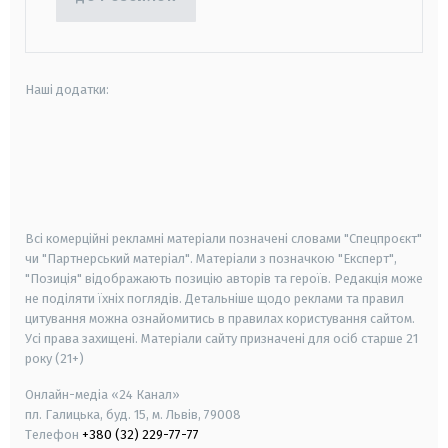
Наші додатки:
android
apple
smart tv
samsung smart tv
Всі комерційні рекламні матеріали позначені словами "Спецпроєкт"
чи "Партнерський матеріал". Матеріали з позначкою "Експерт",
"Позиція" відображають позицію авторів та героїв. Редакція може
не поділяти їхніх поглядів. Детальніше щодо реклами та правил
цитування можна ознайомитись в правилах користування сайтом.
Усі права захищені.
Матеріали сайту призначені для осіб старше
21
року (21+)
Онлайн-медіа «24 Канал»
пл. Галицька, буд. 15, м. Львів, 79008
Телефон
+380 (32) 229-77-77