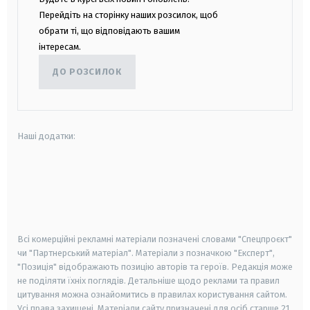
Перейдіть на сторінку наших розсилок, щоб
обрати ті, що відповідають вашим
інтересам.
ДО РОЗСИЛОК
Наші додатки:
android
apple
smart tv
samsung smart tv
Всі комерційні рекламні матеріали позначені словами "Спецпроєкт"
чи "Партнерський матеріал". Матеріали з позначкою "Експерт",
"Позиція" відображають позицію авторів та героїв. Редакція може
не поділяти їхніх поглядів. Детальніше щодо реклами та правил
цитування можна ознайомитись в правилах користування сайтом.
Усі права захищені.
Матеріали сайту призначені для осіб старше
21