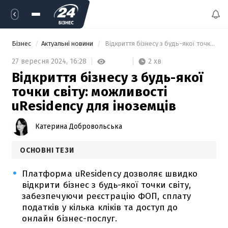
Бізнес
Актуальні новини
 Відкриття бізнесу з будь-якої точки світу: можливості uResidency для іноземців 
2 хв
27 вересня 2024,
16:28
Відкриття бізнесу з будь-якої
точки світу: можливості
uResidency для іноземців
Катерина Добровольська
ОСНОВНІ ТЕЗИ
Платформа uResidency дозволяє швидко
відкрити бізнес з будь-якої точки світу,
забезпечуючи реєстрацію ФОП, сплату
податків у кілька кліків та доступ до
онлайн бізнес-послуг.