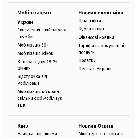
Мобілізація в
Новини економіки
Ціна нафти
Україні
Курси валют
Звільнення з військової
служби
Фінансові новини
Мобілізація 50+
Тарифи на комунальні
послуги
Мобілізація жінок
Податки
Контракт для 18-24-
річних
Пенсія в Україні
Відстрочка від
мобілізації
Мобілізація в Україні:
скільки осіб мобілізує
ТЦК
Кіно
Новини Освіти
Найцікавіші фільми
Міністерство освіти та