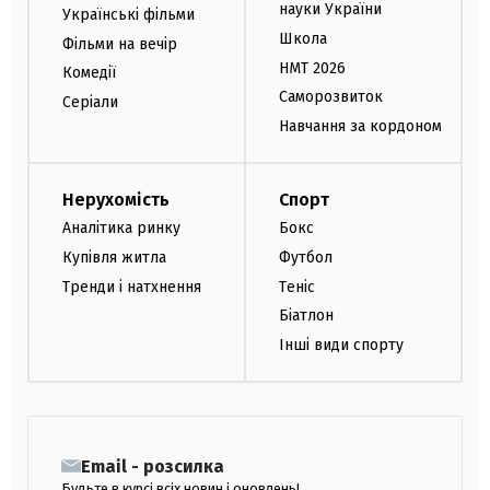
науки України
Українські фільми
Школа
Фільми на вечір
НМТ 2026
Комедії
Саморозвиток
Серіали
Навчання за кордоном
Нерухомість
Спорт
Аналітика ринку
Бокс
Купівля житла
Футбол
Тренди і натхнення
Теніс
Біатлон
Інші види спорту
Email - розсилка
Будьте в курсі всіх новин і оновлень!