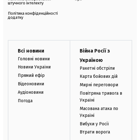
штучного інтелекту
Політика конфіденційності
додатку
Всі новини
Війна Росії з
Головні новини
Україною
Новини України
Ракетні обстріли
Прямий ефір
Карта бойових дій
Відеоновини
Мирні переговори
Аудіоновини
Повітряна тривога в
Україні
Погода
Масована атака по
Україні
Вибухи у Росії
Втрати ворога