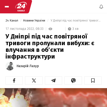
24 Канал
Новини України
 У Дніпрі під час повітряної тривоги пролунали вибухи: є влучання в об'єкти інфраструктури 
3 хв
17 листопада 2022,
08:33
У Дніпрі під час повітряної
тривоги пролунали вибухи: є
влучання в об'єкти
інфраструктури
Назарій Лазур