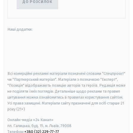
ДО РОЗСИЛОК
Наші додатки:
android
apple
smart tv
samsung smart tv
Всі комерційні рекламні матеріали позначені словами "Спецпроєкт"
чи "Партнерський матеріал". Матеріали з позначкою "Експерт",
"Позиція" відображають позицію авторів та героїв. Редакція може
не поділяти їхніх поглядів. Детальніше щодо реклами та правил
цитування можна ознайомитись в правилах користування сайтом.
Усі права захищені.
Матеріали сайту призначені для осіб старше
21
року (21+)
Онлайн-медіа «24 Канал»
пл. Галицька, буд. 15, м. Львів, 79008
Телефон
+380 (32) 229-77-77