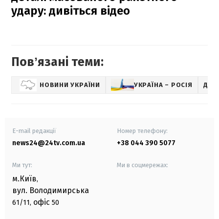
удару: дивіться відео
Повʼязані теми:
НОВИНИ УКРАЇНИ
УКРАЇНА – РОСІЯ
ДНІ
E-mail редакції
Номер телефону:
news24@24tv.com.ua
+38 044 390 5077
Ми тут:
Ми в соцмережах:
м.Київ
,
вул. Володимирська
офіс
61/11,
50