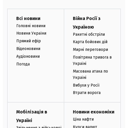
Всі новини
Війна Росії з
Головні новини
Україною
Новини України
Ракетні обстріли
Прямий ефір
Карта бойових дій
Відеоновини
Мирні переговори
Аудіоновини
Повітряна тривога в
Україні
Погода
Масована атака по
Україні
Вибухи у Росії
Втрати ворога
Мобілізація в
Новини економіки
Ціна нафти
Україні
Курси валют
Звільнення з військової