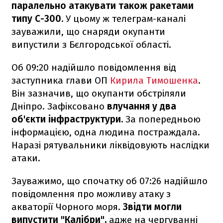
паралельно атакувати також ракетами
типу С-300.
У цьому ж телеграм-каналі
зауважили, що снаряди окупанти
випустили з Бєлгородської області.
Об 09:20 надійшло повідомлення від
заступника глави ОП
Кирила Тимошенка
.
Він зазначив, що окупанти обстріляли
Дніпро. Зафіксовано
влучання у два
об'єкти інфраструктури.
За попередньою
інформацією, одна людина постраждала.
Наразі рятувальники ліквідовують наслідки
атаки.
Зауважимо, що спочатку об 07:26 надійшло
повідомлення про можливу атаку з
акваторії Чорного моря.
Звідти могли
випустити "Калібри",
адже на чергуванні