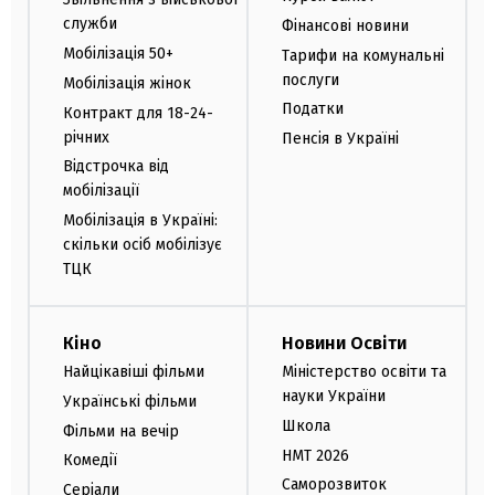
служби
Фінансові новини
Мобілізація 50+
Тарифи на комунальні
послуги
Мобілізація жінок
Податки
Контракт для 18-24-
річних
Пенсія в Україні
Відстрочка від
мобілізації
Мобілізація в Україні:
скільки осіб мобілізує
ТЦК
Кіно
Новини Освіти
Найцікавіші фільми
Міністерство освіти та
науки України
Українські фільми
Школа
Фільми на вечір
НМТ 2026
Комедії
Саморозвиток
Серіали