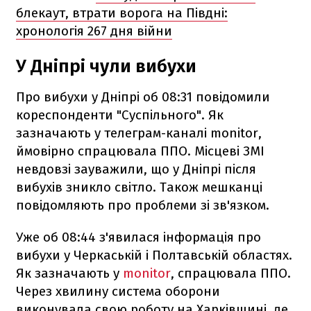
блекаут, втрати ворога на Півдні:
хронологія 267 дня війни
У Дніпрі чули вибухи
Про вибухи у Дніпрі об 08:31 повідомили
кореспонденти "Суспільного". Як
зазначають у телеграм-каналі monitor,
ймовірно спрацювала ППО. Місцеві ЗМІ
невдовзі зауважили, що у Дніпрі після
вибухів зникло світло. Також мешканці
повідомляють про проблеми зі зв'язком.
Уже об 08:44 з'явилася інформація про
вибухи у Черкаській і Полтавській областях.
Як зазначають у
monitor
, спрацювала ППО.
Через хвилину система оборони
виконувала свою роботу на Харківщині, де