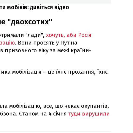
и мобіків: дивіться відео
ше "двохсотих"
 отримали "лади",
хочуть, аби Росія
зацію
. Вони просять у Путіна
в призовного віку за межі країни-
ика мобілізація – це їхнє прохання, їхнє
ла мобілізацію, все, що чекає окупантів,
бзона. Станом на 4 січня
туди вирушили