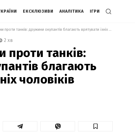
УКРАЇНИ
ЕКСКЛЮЗИВИ
АНАЛІТИКА
ІГРИ
 З автоматами проти танків: дружини окупантів благають врятувати їхніх чоловіків 
2 хв
и проти танків:
пантів благають
ніх чоловіків