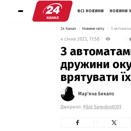
ВСІ НОВИНИ
НОВИНИ 
24 Канал
Новини світу
4 січня 2023,
11:58
З автоматам
дружини оку
врятувати їх
Мар'яна Бекало
Джерело:
Pilot SamolyotОFF