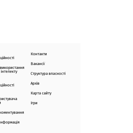
Контакти
ційності
Вакансії
 використання
 інтелекту
Структура власності
Архів
ційності
Карта сайту
ристувача
и
Ігри
коментування
 інформація