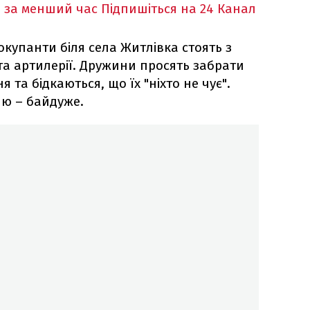
 за менший час
Підпишіться на 24 Канал
 окупанти біля села Житлівка стоять з
та артилерії. Дружини просять забрати
ння та бідкаються, що їх "ніхто не чує".
лю – байдуже.