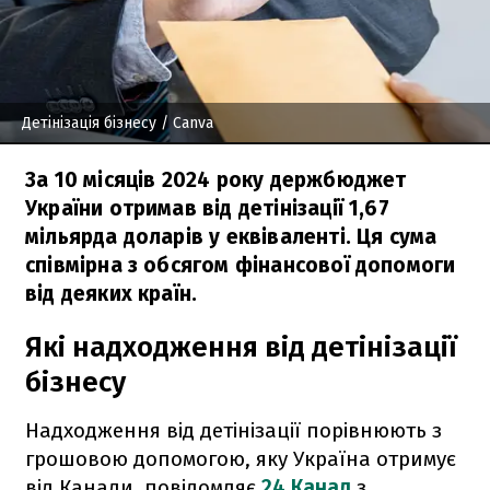
Детінізація бізнесу
/ Canva
За 10 місяців 2024 року держбюджет
України отримав від детінізації 1,67
мільярда доларів у еквіваленті. Ця сума
співмірна з обсягом фінансової допомоги
від деяких країн.
Які надходження від детінізації
бізнесу
Надходження від детінізації порівнюють з
грошовою допомогою, яку Україна отримує
від Канади, повідомляє
24 Канал
з