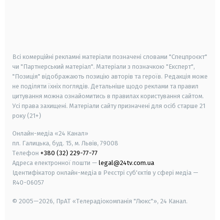
android
apple
smart tv
samsung smart tv
Всі комерційні рекламні матеріали позначені словами "Спецпроєкт"
чи "Партнерський матеріал". Матеріали з позначкою "Експерт",
"Позиція" відображають позицію авторів та героїв. Редакція може
не поділяти їхніх поглядів. Детальніше щодо реклами та правил
цитування можна ознайомитись в правилах користування сайтом.
Усі права захищені.
Матеріали сайту призначені для осіб старше
21
року (21+)
Онлайн-медіа «24 Канал»
пл. Галицька, буд. 15, м. Львів, 79008
Телефон
+380 (32) 229-77-77
Адреса електронної пошти —
legal@24tv.com.ua
Ідентифікатор онлайн-медіа в Реєстрі суб'єктів у сфері медіа —
R40-06057
© 2005—2026,
ПрАТ «Телерадіокомпанія "Люкс"», 24 Канал.