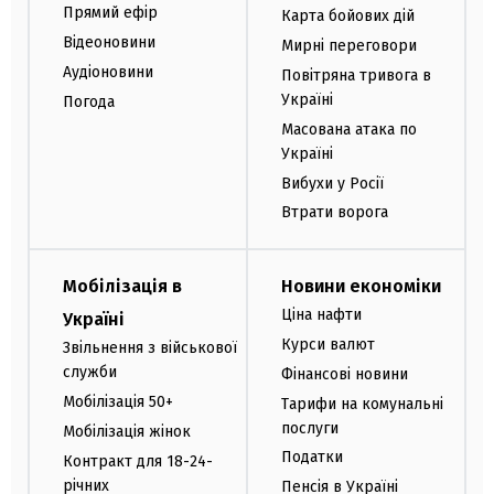
Прямий ефір
Карта бойових дій
Відеоновини
Мирні переговори
Аудіоновини
Повітряна тривога в
Україні
Погода
Масована атака по
Україні
Вибухи у Росії
Втрати ворога
Мобілізація в
Новини економіки
Ціна нафти
Україні
Курси валют
Звільнення з військової
служби
Фінансові новини
Мобілізація 50+
Тарифи на комунальні
послуги
Мобілізація жінок
Податки
Контракт для 18-24-
річних
Пенсія в Україні