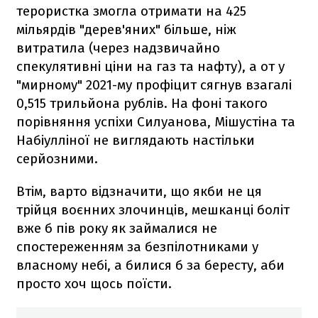
терористка змогла отримати на 425
мільярдів "дерев'яних" більше, ніж
витратила (через надзвичайно
спекулятивні ціни на газ та нафту), а от у
"мирному" 2021-му профіцит сягнув взагалі
0,515 трильйона рублів. На фоні такого
порівняння успіхи Силуанова, Мішустіна та
Набіулліної не виглядають настільки
серйозними.
Втім, варто відзначити, що якби не ця
трійця воєнних злочинців, мешканці боліт
вже б пів року як займалися не
спостереженням за безпілотниками у
власному небі, а билися б за бересту, аби
просто хоч щось поїсти.