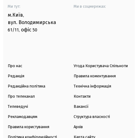
Ми тут:
Ми в соцмережах:
м.Київ
,
вул. Володимирська
офіс
61/11,
50
Про нас
Угода Користувача Спільноти
Редакція
Правила коментування
Редакційна політика
Технічна інформація
Про телеканал
Контакти
Телеведучі
Вакансії
Рекламодавцям
Структура власності
Правила користування
Архів
Політика конфіденційності
Карта сайту