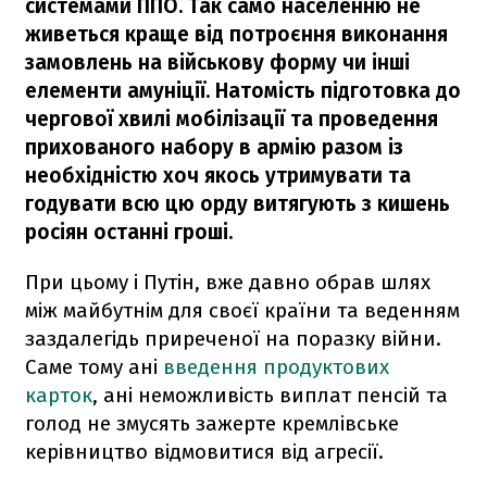
системами ППО. Так само населенню не
живеться краще від потроєння виконання
замовлень на військову форму чи інші
елементи амуніції. Натомість підготовка до
чергової хвилі мобілізації та проведення
прихованого набору в армію разом із
необхідністю хоч якось утримувати та
годувати всю цю орду витягують з кишень
росіян останні гроші.
При цьому і Путін, вже давно обрав шлях
між майбутнім для своєї країни та веденням
заздалегідь приреченої на поразку війни.
Саме тому ані
введення продуктових
карток
, ані неможливість виплат пенсій та
голод не змусять зажерте кремлівське
керівництво відмовитися від агресії.