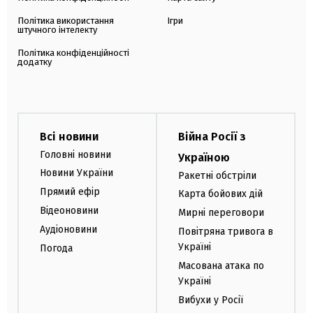
Політика використання
Ігри
штучного інтелекту
Політика конфіденційності
додатку
Всі новини
Війна Росії з
Головні новини
Україною
Новини України
Ракетні обстріли
Прямий ефір
Карта бойових дій
Відеоновини
Мирні переговори
Аудіоновини
Повітряна тривога в
Україні
Погода
Масована атака по
Україні
Вибухи у Росії