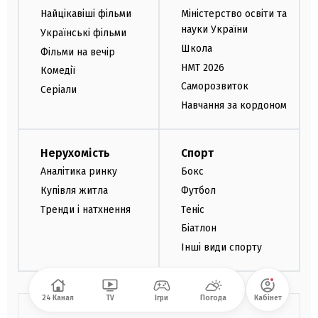
Найцікавіші фільми
Міністерство освіти та
науки України
Українські фільми
Школа
Фільми на вечір
НМТ 2026
Комедії
Саморозвиток
Серіали
Навчання за кордоном
Нерухомість
Спорт
Аналітика ринку
Бокс
Купівля житла
Футбол
Тренди і натхнення
Теніс
Біатлон
Інші види спорту
24 Канал
TV
Ігри
Погода
Кабінет