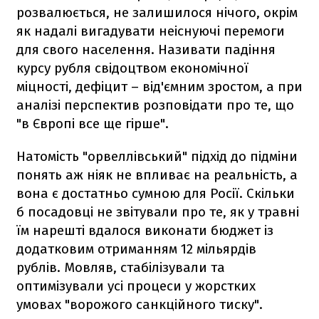
розвалюється, не залишилося нічого, окрім
як надалі вигадувати неіснуючі перемоги
для свого населення. Називати падіння
курсу рубля свідоцтвом економічної
міцності, дефіцит – від'ємним зростом, а при
аналізі перспектив розповідати про те, що
"в Європі все ще гірше".
Натомість "орвеллівський" підхід до підміни
понять аж ніяк не впливає на реальність, а
вона є достатньо сумною для Росії. Скільки
б посадовці не звітували про те, як у травні
їм нарешті вдалося виконати бюджет із
додатковим отриманням 12 мільярдів
рублів. Мовляв, стабілізували та
оптимізували усі процеси у жорстких
умовах "ворожого санкційного тиску".