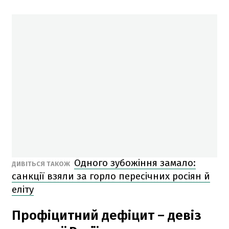
Одного зубожіння замало:
ДИВІТЬСЯ ТАКОЖ
санкції взяли за горло пересічних росіян й
еліту
Профіцитний дефіцит – девіз