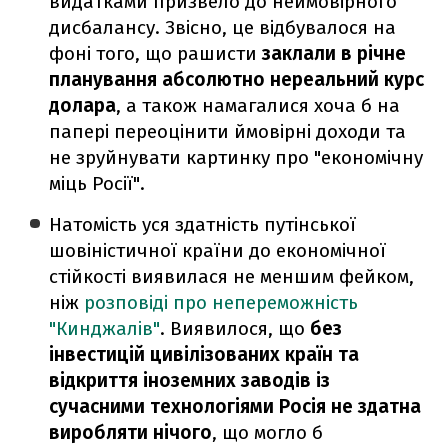
видатками призвело до неймовірного
дисбалансу. Звісно, це відбувалося на
фоні того, що рашисти
заклали в річне
планування абсолютно нереальний курс
долара
, а також намагалися хоча б на
папері переоцінити ймовірні доходи та
не зруйнувати картинку про "економічну
міць Росії".
Натомість уся здатність путінської
шовіністичної країни до економічної
стійкості виявилася не меншим фейком,
ніж
розповіді про непереможність
"Кинджалів"
. Виявилося, що
без
інвестицій цивілізованих країн та
відкриття іноземних заводів із
сучасними технологіями Росія не здатна
виробляти нічого
, що могло б