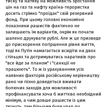
тиску та натяку на можливість зростання
цін на газ та нафту країна-терористка
досить стрімко "проїдає" свій резервний
фонд. При цьому головні економічні
показники рашистів фактично не
залишають їм варіантів, окрім як почати
шалено друкувати рублі. Але ж це призведе
до прискорення погіршення рівня життя,
тоді як Путін намагається всидіти на двох
стільцях та дотримуватись наративів про
"все йде за планом" і "санкції не
працюють". То ж із урахуванням усіх
наявних факторів російському керівництву
рано чи пізно доведеться вживати
болючих заходів для можливості
профінансувати хоча б життєво необхідний
мінімум, а чим довше рашисти із цим
тягнуть, тим більшим буде удар по