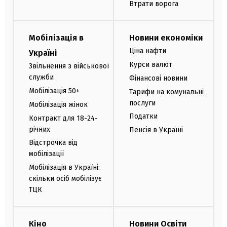
Втрати ворога
Мобілізація в
Новини економіки
Ціна нафти
Україні
Курси валют
Звільнення з військової
служби
Фінансові новини
Мобілізація 50+
Тарифи на комунальні
послуги
Мобілізація жінок
Податки
Контракт для 18-24-
річних
Пенсія в Україні
Відстрочка від
мобілізації
Мобілізація в Україні:
скільки осіб мобілізує
ТЦК
Кіно
Новини Освіти