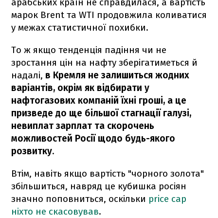
арабських країн не справдилася, а вартість
марок Brent та WTI продовжила коливатися
у межах статистичної похибки.
То ж якщо тенденція падіння чи не
зростання цін на нафту зберігатиметься й
надалі,
в Кремля не залишиться жодних
варіантів, окрім як відбирати у
нафтогазових компаній їхні гроші, а це
призведе до ще більшої стагнації галузі,
невиплат зарплат та скорочень
можливостей Росії щодо будь-якого
розвитку
.
Втім, навіть якщо вартість "чорного золота"
збільшиться, навряд це кубишка росіян
значно поповниться, оскільки
price cap
ніхто не скасовував
.