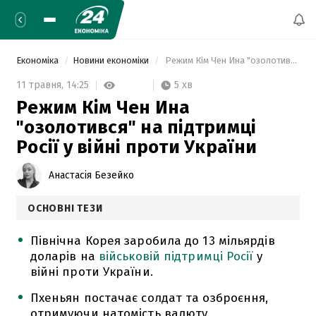
Економіка
Новини економіки
 Режим Кім Чен Ина "озолотився" на підтримці Росії у війні проти України 
5 хв
11 травня,
14:25
Режим Кім Чен Ина
"озолотився" на підтримці
Росії у війні проти України
Анастасія Безейко
ОСНОВНІ ТЕЗИ
Північна Корея заробила до 13 мільярдів
доларів на
військовій підтримці Росії
у
війні проти України.
Пхеньян постачає солдат та озброєння,
отримуючи натомість валюту,