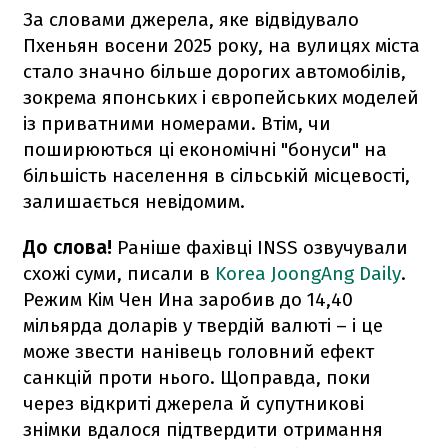
За словами джерела, яке відвідувало
Пхеньян восени 2025 року, на вулицях міста
стало значно більше дорогих автомобілів,
зокрема японських і європейських моделей
із приватними номерами. Втім, чи
поширюються ці економічні "бонуси" на
більшість населення в сільській місцевості,
залишається невідомим.
До слова!
Раніше фахівці INSS озвучували
схожі суми, писали в
Korea JoongAng Daily
.
Режим Кім Чен Ина заробив до 14,40
мільярда доларів у твердій валюті – і це
може звести нанівець головний ефект
санкцій проти нього. Щоправда, поки
через відкриті джерела й супутникові
знімки вдалося підтвердити отримання