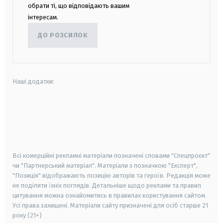
обрати ті, що відповідають вашим
інтересам.
ДО РОЗСИЛОК
Наші додатки:
android
apple
smart tv
samsung smart tv
Всі комерційні рекламні матеріали позначені словами "Спецпроєкт"
чи "Партнерський матеріал". Матеріали з позначкою "Експерт",
"Позиція" відображають позицію авторів та героїв. Редакція може
не поділяти їхніх поглядів. Детальніше щодо реклами та правил
цитування можна ознайомитись в правилах користування сайтом.
Усі права захищені.
Матеріали сайту призначені для осіб старше
21
року (21+)