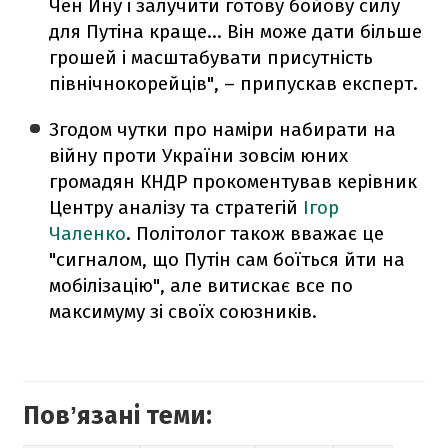
Чен Ину і залучити готову бойову силу
для Путіна краще... Він може дати більше
грошей і масштабувати присутність
північнокорейців", – припускав експерт.
Згодом чутки про наміри набирати на
війну проти України зовсім юних
громадян КНДР прокоментував керівник
Центру аналізу та стратегій
Ігор
Чаленко
. Політолог також вважає це
"сигналом, що Путін сам боїться йти на
мобілізацію", але витискає все по
максимуму зі своїх союзників.
Повʼязані теми: