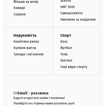
Школа
Фільми на вечір
НМТ 2026
Комедії
Саморозвиток
Серіали
Навчання за кордоном
Нерухомість
Спорт
Аналітика ринку
Бокс
Купівля житла
Футбол
Тренди і натхнення
Теніс
Біатлон
Інші види спорту
Email - розсилка
Будьте в курсі всіх новин і оновлень!
Перейдіть на сторінку наших розсилок, щоб