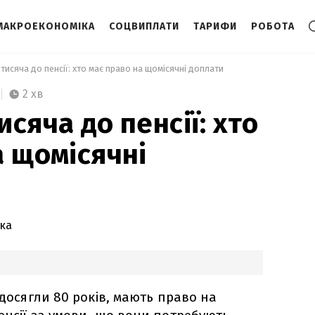
МАКРОЕКОНОМІКА
СОЦВИПЛАТИ
ТАРИФИ
РОБОТА
тисяча до пенсії: хто має право на щомісячні доплати 
2 хв
сяча до пенсії: хто
а щомісячні
ка
 досягли 80 років, мають право на