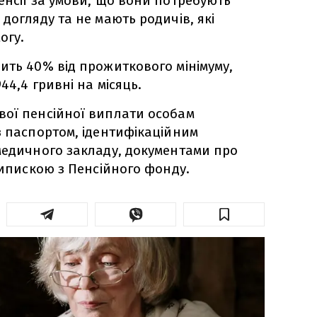
енсії за умови, що вони потребують
догляду та не мають родичів, які
огу.
ить 40% від прожиткового мінімуму,
44,4 гривні на місяць.
вої пенсійної виплати особам
з паспортом, ідентифікаційним
медичного закладу, документами про
випискою з Пенсійного фонду.