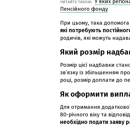
У яких регіон
ЧИТАЙТЕ ТАКОЖ:
Пенсійного фонду
При цьому, така допомога 
які потребують постійног
родичів, які можуть надав
Який розмір надба
Розмір цієї надбавки стан
звʼязку із збільшенням про
році, розмір доплати до пен
Як оформити випл
Для отримання додаткової
80-річного віку та відпов
необхідно подати заяву р