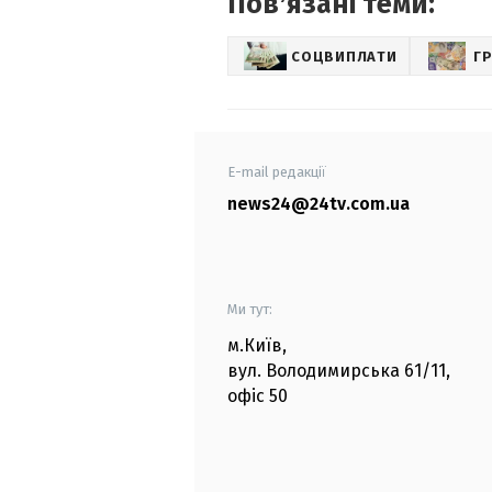
Повʼязані теми:
СОЦВИПЛАТИ
Г
E-mail редакції
news24@24tv.com.ua
Ми тут:
м.Київ
,
вул. Володимирська
61/11,
офіс
50