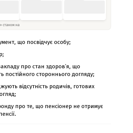
y» станом на
мент, що посвідчує особу;
р;
закладу про стан здоровʼя, що
ть постійного стороннього догляду;
жують відсутність родичів, готових
огляд;
онду про те, що пенсіонер не отримує
енсії.