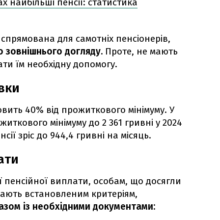
ах найбільші пенсії: статистика
спрямована для самотніх пенсіонерів,
о зовнішнього догляду.
Проте, не мають
ати їм необхідну допомогу.
вки
овить 40% від прожиткового мінімуму. У
житкового мінімуму до 2 361 гривні у 2024
сії зріс до 944,4 гривні на місяць.
ати
 пенсійної виплати, особам, що досягли
ідають встановленим критеріям,
азом із необхідними документами: