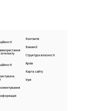
Контакти
ційності
Вакансії
 використання
 інтелекту
Структура власності
Архів
ційності
Карта сайту
ристувача
и
Ігри
коментування
 інформація