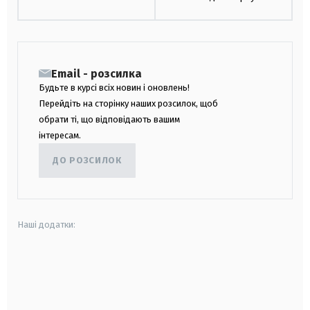
Email - розсилка
Будьте в курсі всіх новин і оновлень!
Перейдіть на сторінку наших розсилок, щоб
обрати ті, що відповідають вашим
інтересам.
ДО РОЗСИЛОК
Наші додатки:
android
apple
smart tv
samsung smart tv