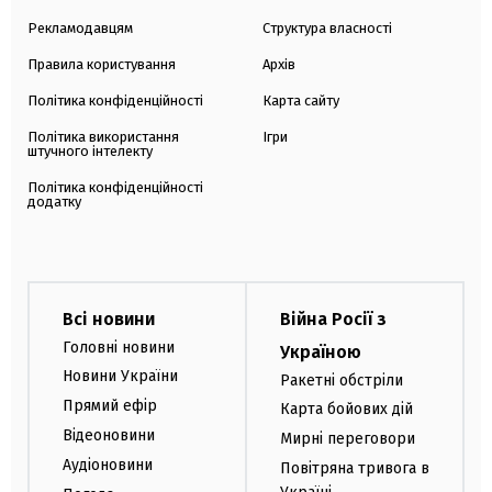
Рекламодавцям
Структура власності
Правила користування
Архів
Політика конфіденційності
Карта сайту
Політика використання
Ігри
штучного інтелекту
Політика конфіденційності
додатку
Всі новини
Війна Росії з
Головні новини
Україною
Новини України
Ракетні обстріли
Прямий ефір
Карта бойових дій
Відеоновини
Мирні переговори
Аудіоновини
Повітряна тривога в