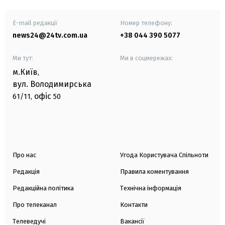
E-mail редакції
Номер телефону:
news24@24tv.com.ua
+38 044 390 5077
Ми тут:
Ми в соцмережах:
м.Київ
,
вул. Володимирська
офіс
61/11,
50
Про нас
Угода Користувача Спільноти
Редакція
Правила коментування
Редакційна політика
Технічна інформація
Про телеканал
Контакти
Телеведучі
Вакансії