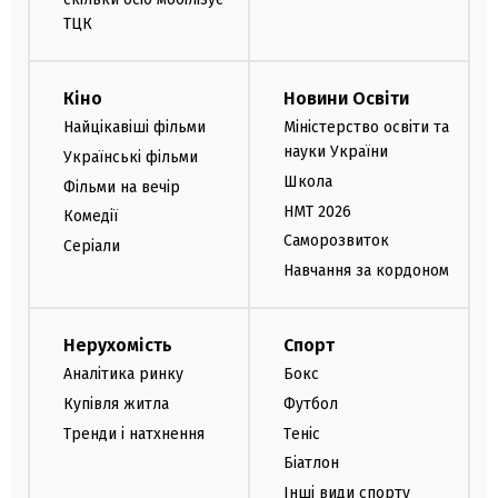
ТЦК
Кіно
Новини Освіти
Найцікавіші фільми
Міністерство освіти та
науки України
Українські фільми
Школа
Фільми на вечір
НМТ 2026
Комедії
Саморозвиток
Серіали
Навчання за кордоном
Нерухомість
Спорт
Аналітика ринку
Бокс
Купівля житла
Футбол
Тренди і натхнення
Теніс
Біатлон
Інші види спорту