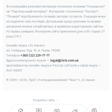
Всі комерційні рекламні матеріали позначені словами "Спецпроєкт"
чи "Партнерський матеріал". Матеріали з позначкою "Експерт",
"Позиція" відображають позицію авторів та героїв. Редакція може
не поділяти їхніх поглядів. Детальніше щодо реклами та правил
цитування можна ознайомитись в правилах користування сайтом.
Усі права захищені.
Матеріали сайту призначені для осіб старше
21
року (21+)
Онлайн-медіа «24 Канал»
пл. Галицька, буд. 15, м. Львів, 79008
Телефон
+380 (32) 229-77-77
Адреса електронної пошти —
legal@24tv.com.ua
Ідентифікатор онлайн-медіа в Реєстрі суб'єктів у сфері медіа —
R40-06057
© 2005—2026,
ПрАТ «Телерадіокомпанія "Люкс"», 24 Канал.
Розробка сайту
-