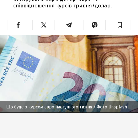
співвідношення курсів гривня/долар.
Що буде з курсом євро наступного тижня
/ Фото Unsplash