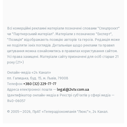
android
apple
smart tv
samsung smart tv
Всі комерційні рекламні матеріали позначені словами "Спецпроєкт"
чи "Партнерський матеріал". Матеріали з позначкою "Експерт",
"Позиція" відображають позицію авторів та героїв. Редакція може
не поділяти їхніх поглядів. Детальніше щодо реклами та правил
цитування можна ознайомитись в правилах користування сайтом.
Усі права захищені.
Матеріали сайту призначені для осіб старше
21
року (21+)
Онлайн-медіа «24 Канал»
пл. Галицька, буд. 15, м. Львів, 79008
Телефон
+380 (32) 229-77-77
Адреса електронної пошти —
legal@24tv.com.ua
Ідентифікатор онлайн-медіа в Реєстрі суб'єктів у сфері медіа —
R40-06057
© 2005—2026,
ПрАТ «Телерадіокомпанія "Люкс"», 24 Канал.