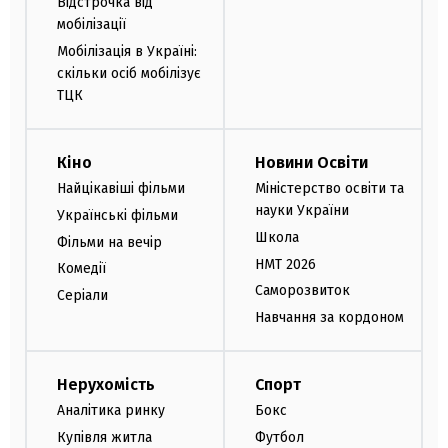
Відстрочка від
мобілізації
Мобілізація в Україні:
скільки осіб мобілізує
ТЦК
Кіно
Новини Освіти
Найцікавіші фільми
Міністерство освіти та
науки України
Українські фільми
Школа
Фільми на вечір
НМТ 2026
Комедії
Саморозвиток
Серіали
Навчання за кордоном
Нерухомість
Спорт
Аналітика ринку
Бокс
Купівля житла
Футбол