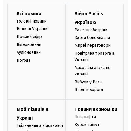
Всі новини
Війна Росії з
Головні новини
Україною
Новини України
Ракетні обстріли
Прямий ефір
Карта бойових дій
Відеоновини
Мирні переговори
Аудіоновини
Повітряна тривога в
Україні
Погода
Масована атака по
Україні
Вибухи у Росії
Втрати ворога
Мобілізація в
Новини економіки
Ціна нафти
Україні
Курси валют
Звільнення з військової