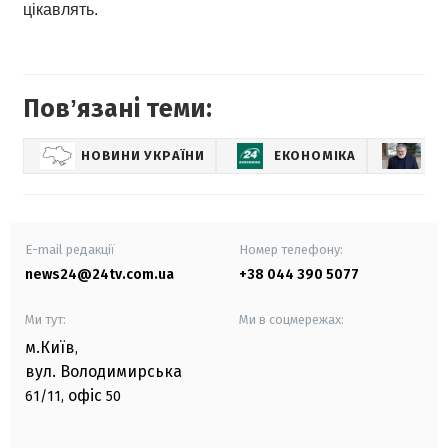
цікавлять.
Повʼязані теми:
НОВИНИ УКРАЇНИ
ЕКОНОМІКА
ІГ
E-mail редакції
Номер телефону:
news24@24tv.com.ua
+38 044 390 5077
Ми тут:
Ми в соцмережах:
м.Київ
,
вул. Володимирська
офіс
61/11,
50