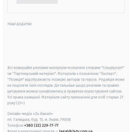
Наші додатки:
android
apple
smart tv
samsung smart tv
Всі комерційні рекламні матеріали позначені словами "Спецпроєкт"
чи "Партнерський матеріал". Матеріали з позначкою "Експерт",
"Позиція" відображають позицію авторів та героїв. Редакція може
не поділяти їхніх поглядів. Детальніше щодо реклами та правил
цитування можна ознайомитись в правилах користування сайтом.
Усі права захищені.
Матеріали сайту призначені для осіб старше
21
року (21+)
Онлайн-медіа «24 Канал»
пл. Галицька, буд. 15, м. Львів, 79008
Телефон
+380 (32) 229-77-77
Адреса електронної пошти —
legal@24tv.com.ua