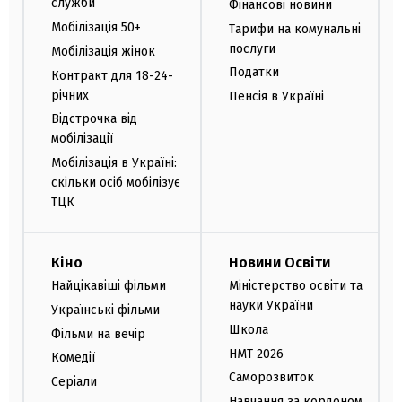
служби
Фінансові новини
Мобілізація 50+
Тарифи на комунальні
послуги
Мобілізація жінок
Податки
Контракт для 18-24-
річних
Пенсія в Україні
Відстрочка від
мобілізації
Мобілізація в Україні:
скільки осіб мобілізує
ТЦК
Кіно
Новини Освіти
Найцікавіші фільми
Міністерство освіти та
науки України
Українські фільми
Школа
Фільми на вечір
НМТ 2026
Комедії
Саморозвиток
Серіали
Навчання за кордоном