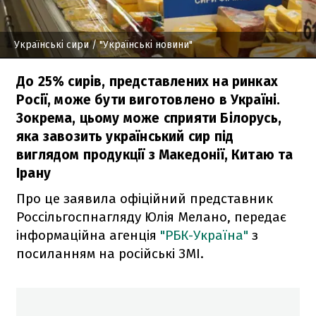
Українські сири
/ "Українські новини"
До 25% сирів, представлених на ринках
Росії, може бути виготовлено в Україні.
Зокрема, цьому може сприяти Білорусь,
яка завозить український сир під
виглядом продукції з Македонії, Китаю та
Ірану
Про це заявила офіційний представник
Россільгоспнагляду Юлія Мелано, передає
інформаційна агенція
"РБК-Україна"
з
посиланням на російські ЗМІ.