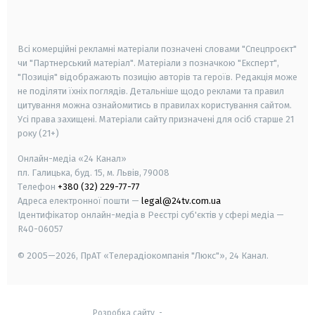
smart tv
samsung smart tv
Всі комерційні рекламні матеріали позначені словами "Спецпроєкт"
чи "Партнерський матеріал". Матеріали з позначкою "Експерт",
"Позиція" відображають позицію авторів та героїв. Редакція може
не поділяти їхніх поглядів. Детальніше щодо реклами та правил
цитування можна ознайомитись в правилах користування сайтом.
Усі права захищені.
Матеріали сайту призначені для осіб старше
21
року (21+)
Онлайн-медіа «24 Канал»
пл. Галицька, буд. 15, м. Львів, 79008
Телефон
+380 (32) 229-77-77
Адреса електронної пошти —
legal@24tv.com.ua
Ідентифікатор онлайн-медіа в Реєстрі суб'єктів у сфері медіа —
R40-06057
© 2005—2026,
ПрАТ «Телерадіокомпанія "Люкс"», 24 Канал.
Розробка сайту
-