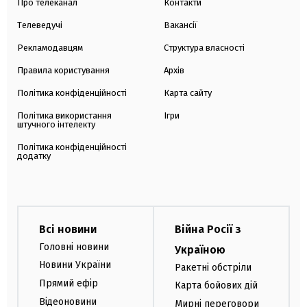
Про телеканал
Контакти
Телеведучі
Вакансії
Рекламодавцям
Структура власності
Правила користування
Архів
Політика конфіденційності
Карта сайту
Політика використання
Ігри
штучного інтелекту
Політика конфіденційності
додатку
Всі новини
Війна Росії з
Головні новини
Україною
Новини України
Ракетні обстріли
Прямий ефір
Карта бойових дій
Відеоновини
Мирні переговори