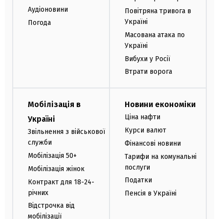
Аудіоновини
Повітряна тривога в
Україні
Погода
Масована атака по
Україні
Вибухи у Росії
Втрати ворога
Мобілізація в
Новини економіки
Ціна нафти
Україні
Курси валют
Звільнення з військової
служби
Фінансові новини
Мобілізація 50+
Тарифи на комунальні
послуги
Мобілізація жінок
Податки
Контракт для 18-24-
річних
Пенсія в Україні
Відстрочка від
мобілізації