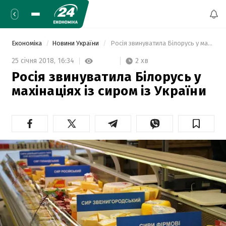
Економіка
Новини України
 Росія звинуватила Білорусь у махінаціях із сиром із України  
2 хв
25 січня 2018,
16:34
Росія звинуватила Білорусь у
махінаціях із сиром із України