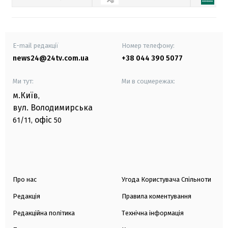
E-mail редакції
Номер телефону:
news24@24tv.com.ua
+38 044 390 5077
Ми тут:
Ми в соцмережах:
м.Київ
,
вул. Володимирська
офіс
61/11,
50
Про нас
Угода Користувача Спільноти
Редакція
Правила коментування
Редакційна політика
Технічна інформація