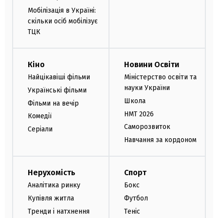
Мобілізація в Україні:
скільки осіб мобілізує
ТЦК
Кіно
Новини Освіти
Найцікавіші фільми
Міністерство освіти та
науки України
Українські фільми
Школа
Фільми на вечір
НМТ 2026
Комедії
Саморозвиток
Серіали
Навчання за кордоном
Нерухомість
Спорт
Аналітика ринку
Бокс
Купівля житла
Футбол
Тренди і натхнення
Теніс