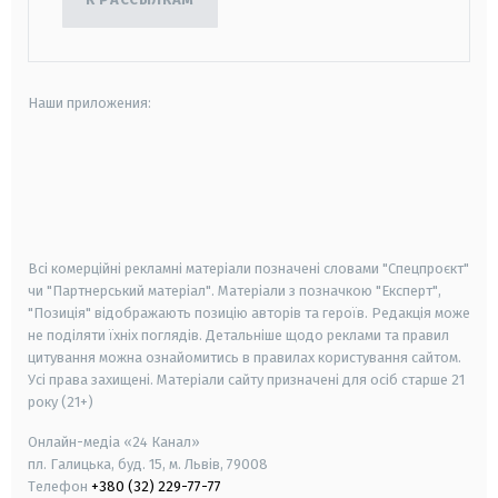
Наши приложения:
android
apple
smart tv
samsung smart tv
Всі комерційні рекламні матеріали позначені словами "Спецпроєкт"
чи "Партнерський матеріал". Матеріали з позначкою "Експерт",
"Позиція" відображають позицію авторів та героїв. Редакція може
не поділяти їхніх поглядів. Детальніше щодо реклами та правил
цитування можна ознайомитись в правилах користування сайтом.
Усі права захищені.
Матеріали сайту призначені для осіб старше
21
року (21+)
Онлайн-медіа «24 Канал»
пл. Галицька, буд. 15, м. Львів, 79008
Телефон
+380 (32) 229-77-77