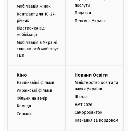
послуги
Мобілізація жінок
Податки
Контракт для 18-24-
річних
Пенсія в Україні
Відстрочка від
мобілізації
Мобілізація в Україні:
скільки осіб мобілізує
ТЦК
Кіно
Новини Освіти
Найцікавіші фільми
Міністерство освіти та
науки України
Українські фільми
Школа
Фільми на вечір
НМТ 2026
Комедії
Саморозвиток
Серіали
Навчання за кордоном