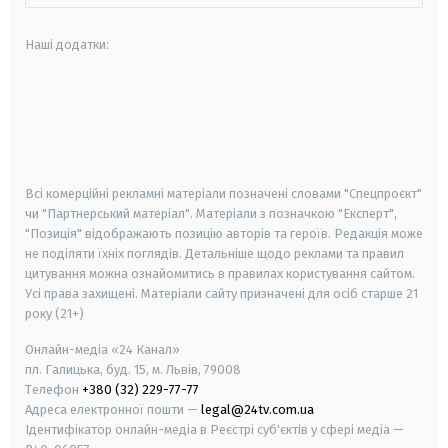
Наші додатки:
android
apple
smart tv
samsung smart tv
Всі комерційні рекламні матеріали позначені словами "Спецпроєкт"
чи "Партнерський матеріал". Матеріали з позначкою "Експерт",
"Позиція" відображають позицію авторів та героїв. Редакція може
не поділяти їхніх поглядів. Детальніше щодо реклами та правил
цитування можна ознайомитись в правилах користування сайтом.
Усі права захищені.
Матеріали сайту призначені для осіб старше
21
року (21+)
Онлайн-медіа «24 Канал»
пл. Галицька, буд. 15, м. Львів, 79008
Телефон
+380 (32) 229-77-77
Адреса електронної пошти —
legal@24tv.com.ua
Ідентифікатор онлайн-медіа в Реєстрі суб'єктів у сфері медіа —