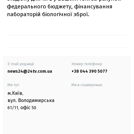
федерального бюджету, фінансування
лабораторій біологічної зброї.
E-mail редакції
Номер телефону:
news24@24tv.com.ua
+38 044 390 5077
Ми тут:
Ми в соцмережах:
м.Київ
,
вул. Володимирська
офіс
61/11,
50