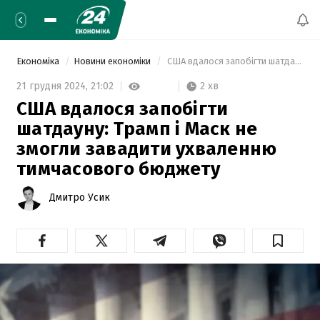
Економіка
Новини економіки
 США вдалося запобігти шатдауну: Трамп і Маск не змогли завадити ухваленню тимчасового бюджету 
2 хв
21 грудня 2024,
21:02
США вдалося запобігти
шатдауну: Трамп і Маск не
змогли завадити ухваленню
тимчасового бюджету
Дмитро Усик