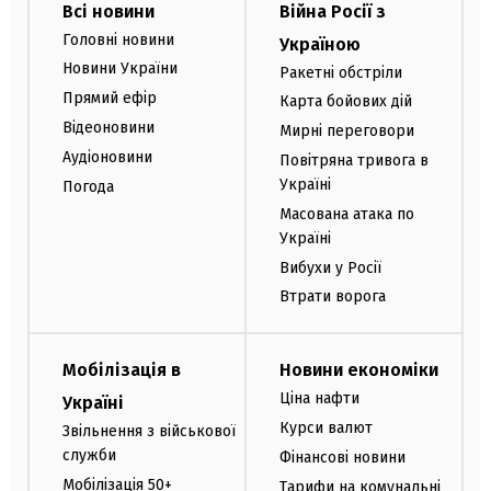
Всі новини
Війна Росії з
Головні новини
Україною
Новини України
Ракетні обстріли
Прямий ефір
Карта бойових дій
Відеоновини
Мирні переговори
Аудіоновини
Повітряна тривога в
Україні
Погода
Масована атака по
Україні
Вибухи у Росії
Втрати ворога
Мобілізація в
Новини економіки
Ціна нафти
Україні
Курси валют
Звільнення з військової
служби
Фінансові новини
Мобілізація 50+
Тарифи на комунальні