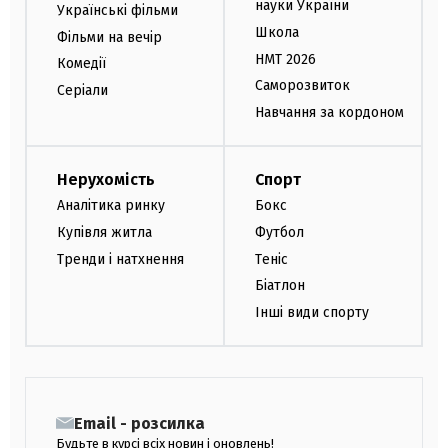
науки України
Українські фільми
Школа
Фільми на вечір
НМТ 2026
Комедії
Саморозвиток
Серіали
Навчання за кордоном
Нерухомість
Спорт
Аналітика ринку
Бокс
Купівля житла
Футбол
Тренди і натхнення
Теніс
Біатлон
Інші види спорту
Email - розсилка
Будьте в курсі всіх новин і оновлень!