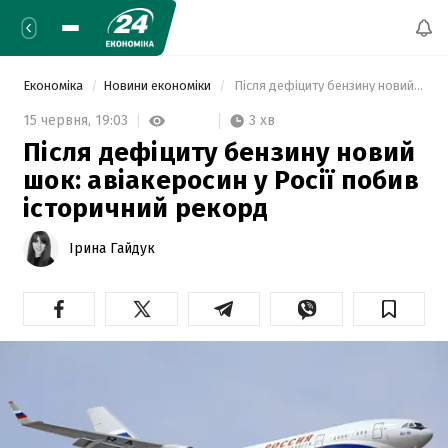
Економіка
Новини економіки
 Після дефіциту бензину новий шок: авіакеросин у Росії побив історичний рекорд 
3 хв
15 червня,
19:03
Після дефіциту бензину новий
шок: авіакеросин у Росії побив
історичний рекорд
Ірина Гайдук