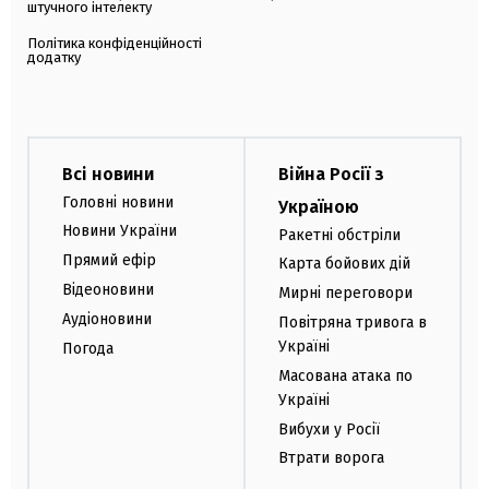
штучного інтелекту
Політика конфіденційності
додатку
Всі новини
Війна Росії з
Головні новини
Україною
Новини України
Ракетні обстріли
Прямий ефір
Карта бойових дій
Відеоновини
Мирні переговори
Аудіоновини
Повітряна тривога в
Україні
Погода
Масована атака по
Україні
Вибухи у Росії
Втрати ворога