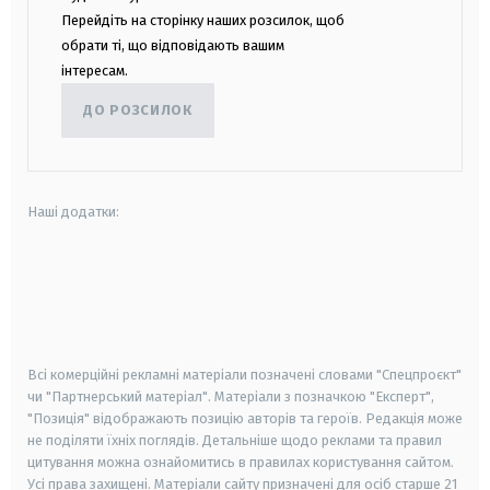
Перейдіть на сторінку наших розсилок, щоб
обрати ті, що відповідають вашим
інтересам.
ДО РОЗСИЛОК
Наші додатки:
android
apple
smart tv
samsung smart tv
Всі комерційні рекламні матеріали позначені словами "Спецпроєкт"
чи "Партнерський матеріал". Матеріали з позначкою "Експерт",
"Позиція" відображають позицію авторів та героїв. Редакція може
не поділяти їхніх поглядів. Детальніше щодо реклами та правил
цитування можна ознайомитись в правилах користування сайтом.
Усі права захищені.
Матеріали сайту призначені для осіб старше
21