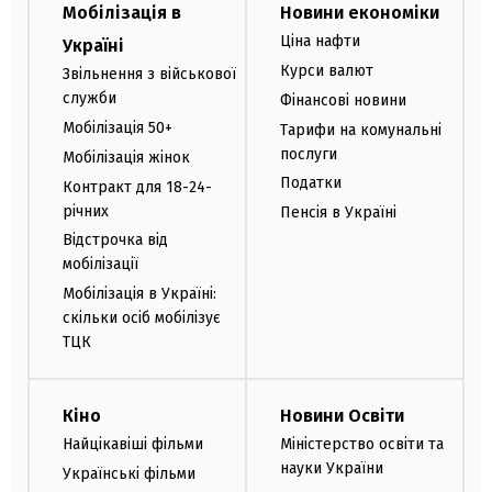
Мобілізація в
Новини економіки
Ціна нафти
Україні
Курси валют
Звільнення з військової
служби
Фінансові новини
Мобілізація 50+
Тарифи на комунальні
послуги
Мобілізація жінок
Податки
Контракт для 18-24-
річних
Пенсія в Україні
Відстрочка від
мобілізації
Мобілізація в Україні:
скільки осіб мобілізує
ТЦК
Кіно
Новини Освіти
Найцікавіші фільми
Міністерство освіти та
науки України
Українські фільми