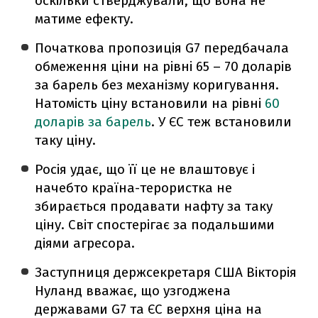
оскільки стверджували, що вона не
матиме ефекту.
Початкова пропозиція G7 передбачала
обмеження ціни на рівні 65 – 70 доларів
за барель без механізму коригування.
Натомість ціну встановили на рівні
60
доларів за барель
. У ЄС теж встановили
таку ціну.
Росія удає, що її це не влаштовує і
начебто країна-терористка не
збирається продавати нафту за таку
ціну. Світ спостерігає за подальшими
діями агресора.
Заступниця держсекретаря США Вікторія
Нуланд вважає, що узгоджена
державами G7 та ЄС верхня ціна на