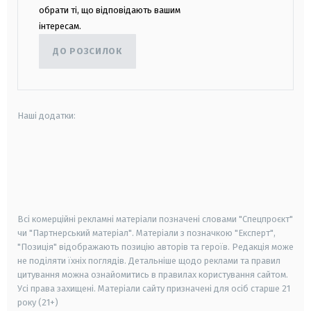
обрати ті, що відповідають вашим
інтересам.
ДО РОЗСИЛОК
Наші додатки:
android
apple
smart tv
samsung smart tv
Всі комерційні рекламні матеріали позначені словами "Спецпроєкт"
чи "Партнерський матеріал". Матеріали з позначкою "Експерт",
"Позиція" відображають позицію авторів та героїв. Редакція може
не поділяти їхніх поглядів. Детальніше щодо реклами та правил
цитування можна ознайомитись в правилах користування сайтом.
Усі права захищені.
Матеріали сайту призначені для осіб старше
21
року (21+)