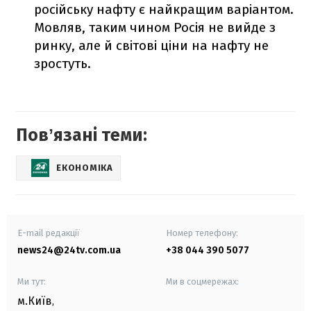
російську нафту є найкращим варіантом.
Мовляв, таким чином Росія не вийде з
ринку, але й світові ціни на нафту не
зростуть.
Повʼязані теми:
ЕКОНОМІКА
E-mail редакції
Номер телефону:
news24@24tv.com.ua
+38 044 390 5077
Ми тут:
Ми в соцмережах:
м.Київ
,