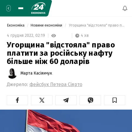
Економіка
Новини економіки
 Угорщина "відстояла" право платити за російську нафту більше ніж 60 доларів 
4 хв
4 грудня 2022,
02:19
Угорщина "відстояла" право
платити за російську нафту
більше ніж 60 доларів
Марта Касіянчук
Джерело:
фейсбук Петера Сіярто