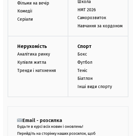
Школа
Фільми на вечір
НМТ 2026
Комедії
Саморозвиток
Серіали
Навчання за кордоном
Нерухомість
Спорт
Аналітика ринку
Бокс
Купівля житла
Футбол
Тренди і натхнення
Теніс
Біатлон
Інші види спорту
Email - розсилка
Будьте в курсі всіх новин і оновлень!
Перейдіть на сторінку наших розсилок, щоб