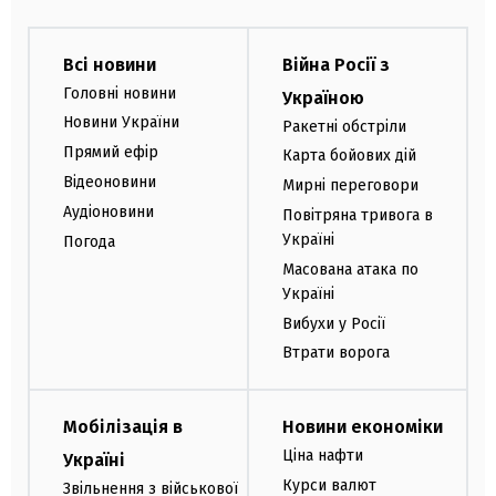
Всі новини
Війна Росії з
Головні новини
Україною
Новини України
Ракетні обстріли
Прямий ефір
Карта бойових дій
Відеоновини
Мирні переговори
Аудіоновини
Повітряна тривога в
Україні
Погода
Масована атака по
Україні
Вибухи у Росії
Втрати ворога
Мобілізація в
Новини економіки
Ціна нафти
Україні
Курси валют
Звільнення з військової