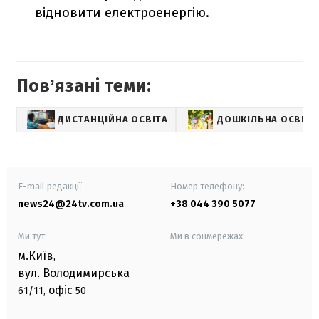
відновити електроенергію.
Повʼязані теми:
ДИСТАНЦІЙНА ОСВІТА
ДОШКІЛЬНА ОСВІТА
E-mail редакції
Номер телефону:
news24@24tv.com.ua
+38 044 390 5077
Ми тут:
Ми в соцмережах:
м.Київ
,
вул. Володимирська
офіс
61/11,
50