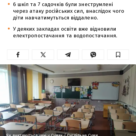
6 шкіл та 7 садочків були знеструмлені
через атаку російських сил, внаслідок чого
діти навчатимутьться віддалено.
У деяких закладах освіти вже відновили
електропостачання та водопостачання.
Як вчитимуться учні у Сумах
/ Суспільне Суми