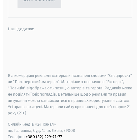
Наші додатки:
android
apple
smart tv
samsung smart tv
Всі комерційні рекламні матеріали позначені словами "Спецпроєкт"
чи "Партнерський матеріал". Матеріали з позначкою "Експерт",
"Позиція" відображають позицію авторів та героїв. Редакція може
не поділяти їхніх поглядів. Детальніше щодо реклами та правил
цитування можна ознайомитись в правилах користування сайтом.
Усі права захищені.
Матеріали сайту призначені для осіб старше
21
року (21+)
Онлайн-медіа «24 Канал»
пл. Галицька, буд. 15, м. Львів, 79008
Телефон
+380 (32) 229-77-77