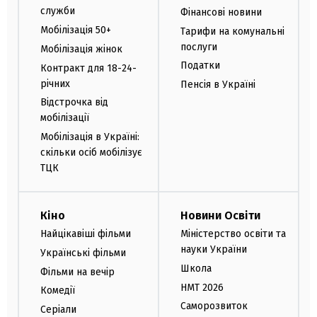
служби
Фінансові новини
Мобілізація 50+
Тарифи на комунальні
послуги
Мобілізація жінок
Податки
Контракт для 18-24-
річних
Пенсія в Україні
Відстрочка від
мобілізації
Мобілізація в Україні:
скільки осіб мобілізує
ТЦК
Кіно
Новини Освіти
Найцікавіші фільми
Міністерство освіти та
науки України
Українські фільми
Школа
Фільми на вечір
НМТ 2026
Комедії
Саморозвиток
Серіали