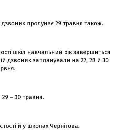
й дзвоник пролунає 29 травня також.
ості шкіл навчальний рік завершиться
ній дзвоник запланували на 22, 28 й 30
ервня.
е 29 – 30 травня.
тості й у школах Чернігова.