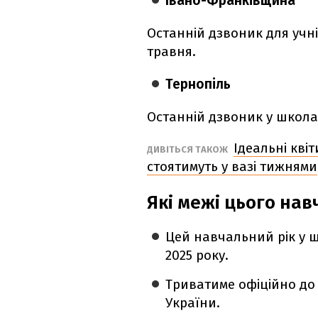
Івано-Франківщина
Останній дзвоник для учн
травня.
Тернопіль
Останній дзвоник у школах
Ідеальні кві
ДИВІТЬСЯ ТАКОЖ
стоятимуть у вазі тижнями
Які межі цього нав
Цей навчальний рік у 
2025 року.
Триватиме офіційно до 
України.