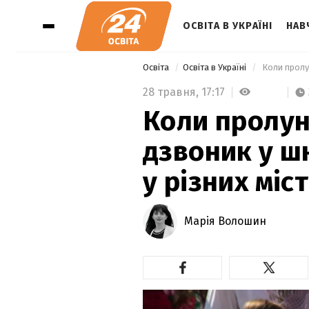
ОСВІТА В УКРАЇНІ
НАВ
Освіта
Освіта в Україні
 Коли пролу
28 травня,
17:17
Коли пролун
дзвоник у ш
у різних міс
Марія Волошин