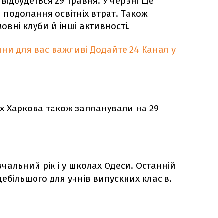
відбудеться 29 травня. У червні ще
 подолання освітніх втрат. Також
овні клуби й інші активності.
ни для вас важливі
Додайте 24 Канал у
х Харкова також запланували на 29
вчальний рік і у школах Одеси. Останній
ебільшого для учнів випускних класів.