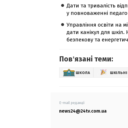
Дати та тривалість від
у повноваженні педаго
Управління освіти на м
дати канікул для шкіл.
безпекову та енергетич
Повʼязані теми:
ШКОЛА
ШКІЛЬНІ
E-mail редакції
news24@24tv.com.ua