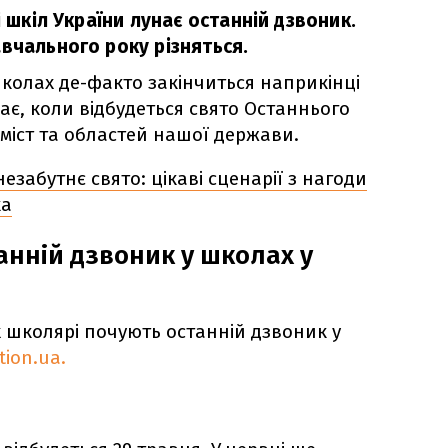
і шкіл України лунає останній дзвоник.
вчального року різняться.
колах де-факто закінчиться наприкінці
ає, коли відбудеться свято Останнього
 міст та областей нашої держави.
незабутнє свято: цікаві сценарії з нагоди
ка
анній дзвоник у школах у
ях школярі почують останній дзвоник у
tion.ua.