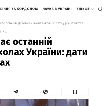
ЧАННЯ ЗА КОРДОНОМ
НАУКА В УКРАЇНІ
БІЛЬШЕ
нає останній дзвоник у школах України: дати у різних містах 
3 хв
ає останній
колах України: дати
тах