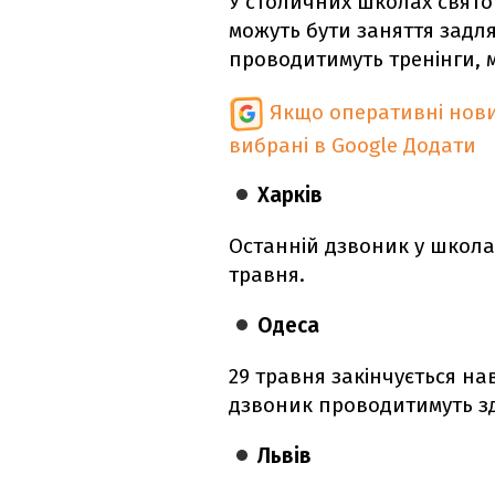
У столичних школах свято 
можуть бути заняття задля
проводитимуть тренінги, м
Якщо оперативні нови
вибрані в Google
Додати
Харків
Останній дзвоник у школа
травня.
Одеса
29 травня закінчується на
дзвоник проводитимуть зд
Львів