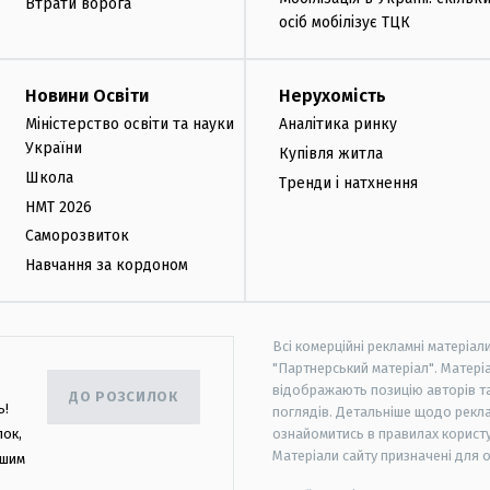
Втрати ворога
осіб мобілізує ТЦК
Новини Освіти
Нерухомість
Міністерство освіти та науки
Аналітика ринку
України
Купівля житла
Школа
Тренди і натхнення
НМТ 2026
Саморозвиток
Навчання за кордоном
Всі комерційні рекламні матеріал
"Партнерський матеріал". Матеріа
відображають позицію авторів та 
ДО РОЗСИЛОК
ь!
поглядів. Детальніше щодо рекл
лок,
ознайомитись в правилах користу
Матеріали сайту призначені для 
ашим