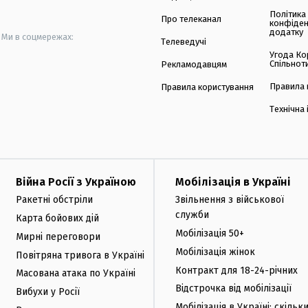
Політика
Про телеканал
конфіден
додатку
Ми в соцмережах:
Телеведучі
Угода Ко
Спільнот
Рекламодавцям
Правила 
Правила користування
Технічна
Війна Росії з Україною
Мобілізація в Україні
Ракетні обстріли
Звільнення з військової
служби
Карта бойових дій
Мобілізація 50+
Мирні переговори
Мобілізація жінок
Повітряна тривога в Україні
Контракт для 18-24-річних
Масована атака по Україні
Відстрочка від мобілізації
Вибухи у Росії
Мобілізація в Україні: скільк