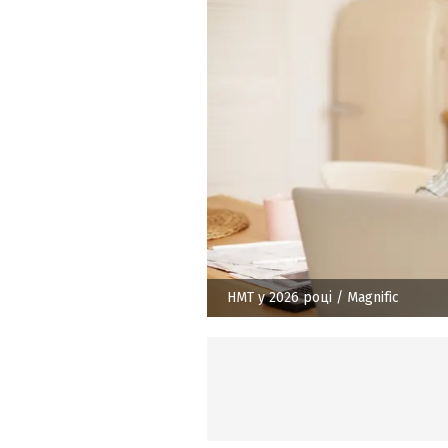
НМТ у 2026 році
/ Magnific