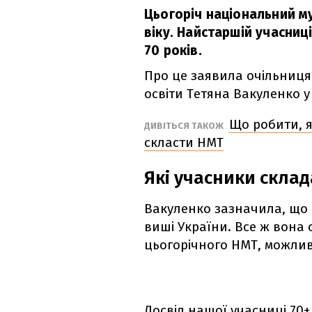
Цьогоріч національний м
віку. Найстаршій учасниці
70 років.
Про це заявила очільниця
освіти Тетяна Вакуленко у
Що робити, 
ДИВІТЬСЯ ТАКОЖ
скласти НМТ
Які учасники скла
Вакуленко зазначила, що р
виші України. Все ж вона
цьогорічного НМТ, можливо
Досвід нашої учасниці 70+