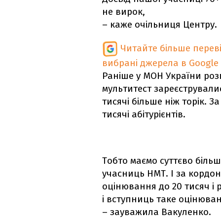
не вирок,
– каже очільниця Центру.
Читайте більше перев
вибрані джерела в Google
Раніше у МОН України роз
мультитест зареєструвалис
тисячі більше ніж торік. 
тисячі абітурієнтів.
Тобто маємо суттєво більшу
учасниць НМТ. І за кордо
оцінювання до 20 тисяч і
і вступниць таке оцінюва
– зауважила Вакуленко.