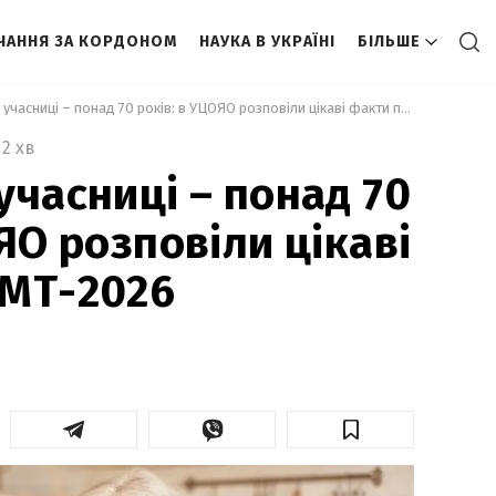
ЧАННЯ ЗА КОРДОНОМ
НАУКА В УКРАЇНІ
БІЛЬШЕ
 Найстаршій учасниці – понад 70 років: в УЦОЯО розповіли цікаві факти про НМТ-2026 
2 хв
учасниці – понад 70
ЯО розповіли цікаві
НМТ-2026