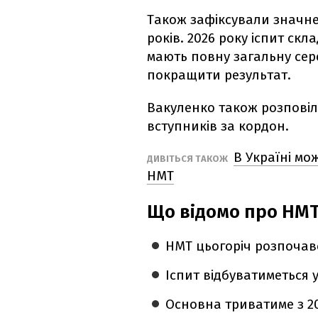
Також зафіксували значне
років. 2026 року іспит ск
мають повну загальну сере
покращити результат.
Вакуленко також розповіл
вступників за кордон.
В Україні мо
ДИВІТЬСЯ ТАКОЖ
НМТ
Що відомо про НМТ 
НМТ цьогоріч розпочавс
Іспит відбуватиметься у
Основна триватиме з 20