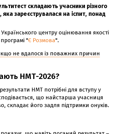
ультитест складають учасники різного
, яка зареєструвалася на іспит, понад
 Українського центру оцінювання якості
 програмі "
Є Розмова
".
якщо не вдалося із поважних причин
дають НМТ-2026?
езультати НМТ потрібні для вступу у
 сподівається, що найстарша учасниця
, складає його задля підтримки онуків.
 показує, що навіть поганий результат –