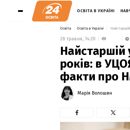
ОСВІТА В УКРАЇНІ
НАВ
Освіта
Освіта в Україні
28 травня,
14:20
Найстаршій 
років: в УЦО
факти про 
Марія Волошин