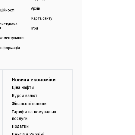
Архів
ційності
Карта сайту
ристувача
и
Ігри
коментування
 інформація
Новини економіки
Ціна нафти
Курси валют
Фінансові новини
Тарифи на комунальні
послуги
Податки
и
Пенсія в Україні