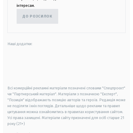
інтересам.
ДО РОЗСИЛОК
Наші додатки:
android
apple
smart tv
samsung smart tv
Всі комерційні рекламні матеріали позначені словами "Спецпроєкт"
чи "Партнерський матеріал". Матеріали з позначкою "Експерт",
"Позиція" відображають позицію авторів та героїв. Редакція може
не поділяти їхніх поглядів. Детальніше щодо реклами та правил
цитування можна ознайомитись в правилах користування сайтом.
Усі права захищені.
Матеріали сайту призначені для осіб старше
21
року (21+)