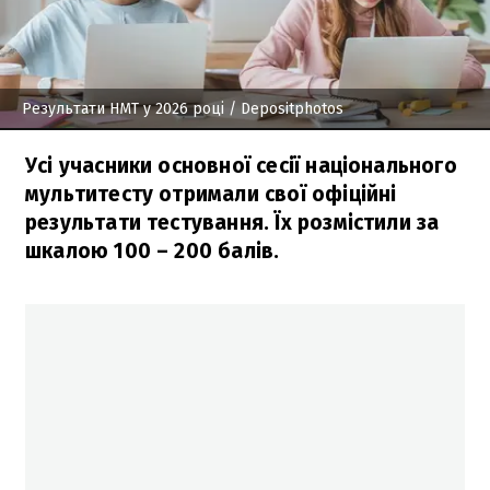
Результати НМТ у 2026 році
/ Depositphotos
Усі учасники основної сесії національного
мультитесту отримали свої офіційні
результати тестування. Їх розмістили за
шкалою 100 – 200 балів.