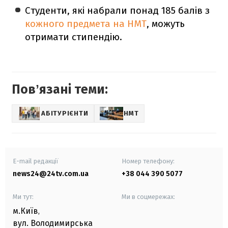
Студенти, які набрали понад 185 балів з
кожного предмета на НМТ
, можуть
отримати стипендію.
Повʼязані теми:
АБІТУРІЄНТИ
НМТ
E-mail редакції
Номер телефону:
news24@24tv.com.ua
+38 044 390 5077
Ми тут:
Ми в соцмережах:
м.Київ
,
вул. Володимирська