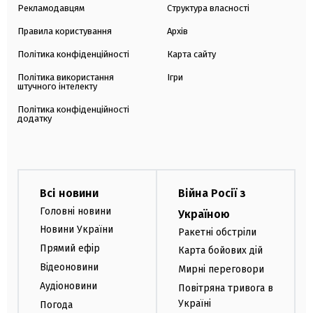
Рекламодавцям
Структура власності
Правила користування
Архів
Політика конфіденційності
Карта сайту
Політика використання
Ігри
штучного інтелекту
Політика конфіденційності
додатку
Всі новини
Війна Росії з
Головні новини
Україною
Новини України
Ракетні обстріли
Прямий ефір
Карта бойових дій
Відеоновини
Мирні переговори
Аудіоновини
Повітряна тривога в
Україні
Погода