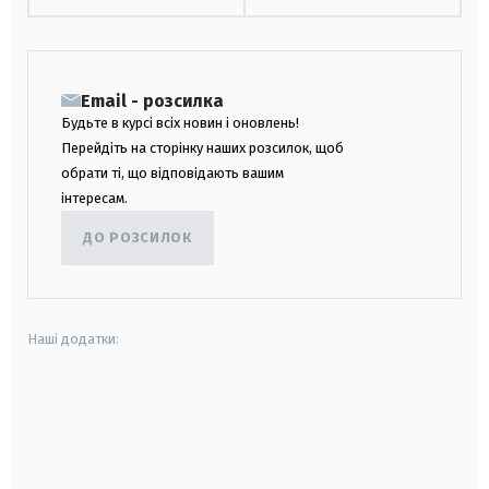
Email - розсилка
Будьте в курсі всіх новин і оновлень!
Перейдіть на сторінку наших розсилок, щоб
обрати ті, що відповідають вашим
інтересам.
ДО РОЗСИЛОК
Наші додатки:
android
apple
smart tv
samsung smart tv