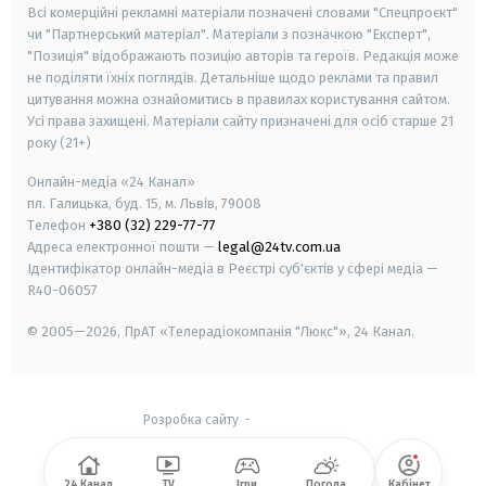
Всі комерційні рекламні матеріали позначені словами "Спецпроєкт"
чи "Партнерський матеріал". Матеріали з позначкою "Експерт",
"Позиція" відображають позицію авторів та героїв. Редакція може
не поділяти їхніх поглядів. Детальніше щодо реклами та правил
цитування можна ознайомитись в правилах користування сайтом.
Усі права захищені.
Матеріали сайту призначені для осіб старше
21
року (21+)
Онлайн-медіа «24 Канал»
пл. Галицька, буд. 15, м. Львів, 79008
Телефон
+380 (32) 229-77-77
Адреса електронної пошти —
legal@24tv.com.ua
Ідентифікатор онлайн-медіа в Реєстрі суб'єктів у сфері медіа —
R40-06057
© 2005—2026,
ПрАТ «Телерадіокомпанія "Люкс"», 24 Канал.
Розробка сайту
-
24 Канал
TV
Ігри
Погода
Кабінет