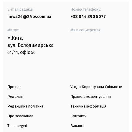
E-mail редакції
Номер телефону:
news24@24tv.com.ua
+38 044 390 5077
Ми тут:
Ми в соцмережах:
м.Київ
,
вул. Володимирська
офіс
61/11,
50
Про нас
Угода Користувача Спільноти
Редакція
Правила коментування
Редакційна політика
Технічна інформація
Про телеканал
Контакти
Телеведучі
Вакансії