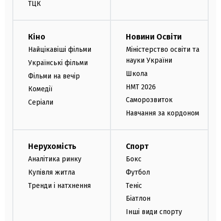
ТЦК
Кіно
Новини Освіти
Найцікавіші фільми
Міністерство освіти та
науки України
Українські фільми
Школа
Фільми на вечір
НМТ 2026
Комедії
Саморозвиток
Серіали
Навчання за кордоном
Нерухомість
Спорт
Аналітика ринку
Бокс
Купівля житла
Футбол
Тренди і натхнення
Теніс
Біатлон
Інші види спорту