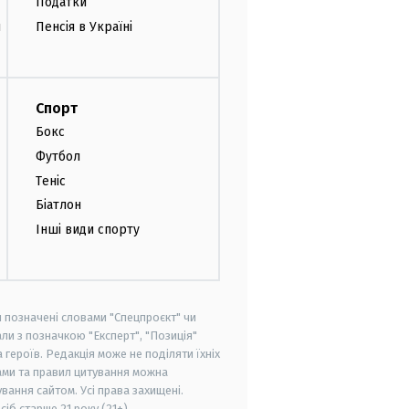
Податки
и
Пенсія в Україні
Спорт
Бокс
Футбол
Теніс
Біатлон
Інші види спорту
и позначені словами "Спецпроєкт" чи
ли з позначкою "Експерт", "Позиція"
героїв. Редакція може не поділяти їхніх
ами та правил цитування можна
вання сайтом. Усі права захищені.
осіб старше
21 року (21+)