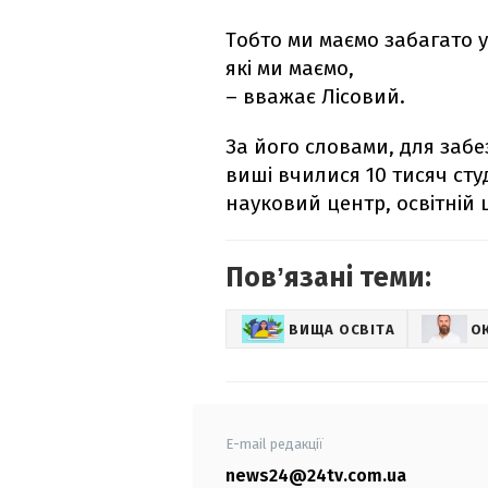
Тобто ми маємо забагато ун
які ми маємо,
– вважає Лісовий.
За його словами, для забез
виші вчилися 10 тисяч сту
науковий центр, освітній 
Повʼязані теми:
ВИЩА ОСВІТА
О
E-mail редакції
news24@24tv.com.ua