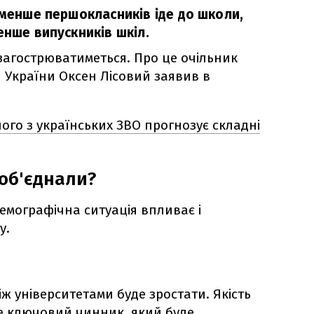
 менше першокласників іде до школи,
енше випускників шкіл.
загострюватиметься. Про це очільник
ки України Оксен Лісовий заявив в
ого з українських ЗВО прогнозує складні
 об'єднали?
емографічна ситуація впливає і
у.
іж університетами буде зростати. Якість
це ключовий чинник, який буде