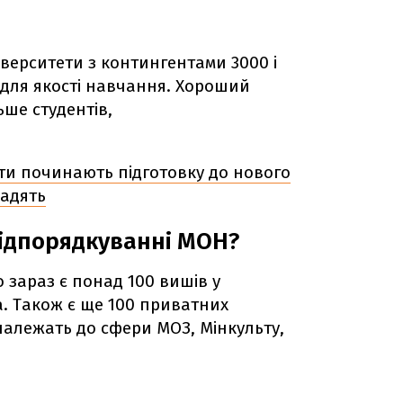
іверситети з контингентами 3000 і
 для якості навчання. Хороший
льше студентів,
ти починають підготовку до нового
радять
підпорядкуванні МОН?
о зараз є понад 100 вишів у
а. Також є ще 100 приватних
і належать до сфери МОЗ, Мінкульту,