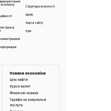
 використання
 інтелекту
Структура власності
Архів
ційності
Карта сайту
ристувача
и
Ігри
коментування
 інформація
Новини економіки
Ціна нафти
Курси валют
Фінансові новини
Тарифи на комунальні
послуги