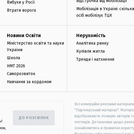
Відстрочка від мобілізації
Вибухи у Росії
Мобілізація в Україні: скільк
Втрати ворога
осіб мобілізує ТЦК
Новини Освіти
Нерухомість
Міністерство освіти та науки
Аналітика ринку
України
Купівля житла
Школа
Тренди і натхнення
НМТ 2026
Саморозвиток
Навчання за кордоном
Всі комерційні рекламні матеріал
"Партнерський матеріал". Матеріа
відображають позицію авторів та 
ДО РОЗСИЛОК
ь!
поглядів. Детальніше щодо рекл
лок,
ознайомитись в правилах користу
Матеріали сайту призначені для 