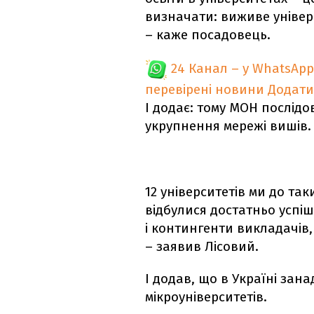
визначати: виживе універ
– каже посадовець.
24 Канал – у WhatsApp
перевірені новини
Додати
І додає: тому МОН послідо
укрупнення мережі вишів.
12 університетів ми до так
відбулися достатньо успіш
і контингенти викладачів, 
– заявив Лісовий.
І додав, що в Україні зан
мікроуніверситетів.