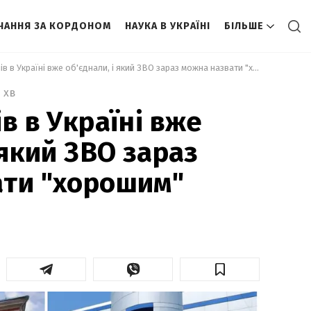
ЧАННЯ ЗА КОРДОНОМ
НАУКА В УКРАЇНІ
БІЛЬШЕ
 Скільки вишів в Україні вже об'єднали, і який ЗВО зараз можна назвати "хорошим" 
2 хв
в в Україні вже
 який ЗВО зараз
ати "хорошим"