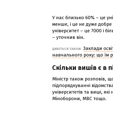
У нас близько 60% – це ун
менше, і це не дуже добре
університет – це 7000 і бі
– уточнив він.
Заклади осві
ДИВІТЬСЯ ТАКОЖ
навчального року: що їм 
Скільки вишів є в 
Міністр також розповів, щ
підпорядкуванні відомств
університетів та виші, як
Міноборони, МВС тощо.