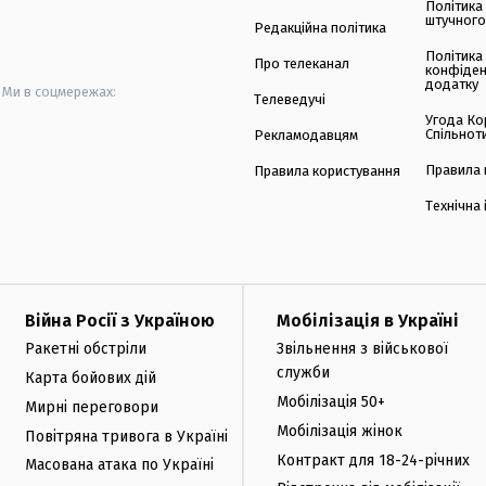
Політика
штучного
Редакційна політика
Політика
Про телеканал
конфіден
додатку
Ми в соцмережах:
Телеведучі
Угода Ко
Спільнот
Рекламодавцям
Правила 
Правила користування
Технічна
Війна Росії з Україною
Мобілізація в Україні
Ракетні обстріли
Звільнення з військової
служби
Карта бойових дій
Мобілізація 50+
Мирні переговори
Мобілізація жінок
Повітряна тривога в Україні
Контракт для 18-24-річних
Масована атака по Україні