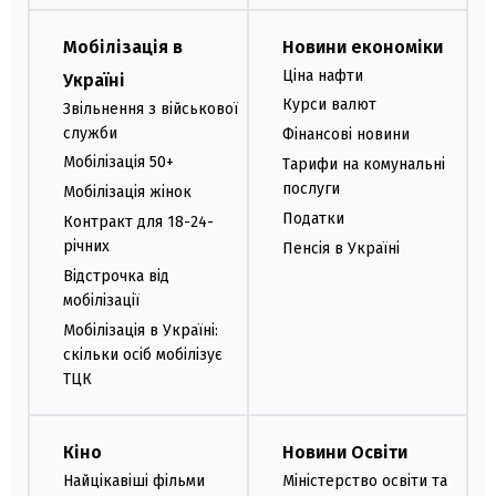
Мобілізація в
Новини економіки
Ціна нафти
Україні
Курси валют
Звільнення з військової
служби
Фінансові новини
Мобілізація 50+
Тарифи на комунальні
послуги
Мобілізація жінок
Податки
Контракт для 18-24-
річних
Пенсія в Україні
Відстрочка від
мобілізації
Мобілізація в Україні:
скільки осіб мобілізує
ТЦК
Кіно
Новини Освіти
Найцікавіші фільми
Міністерство освіти та