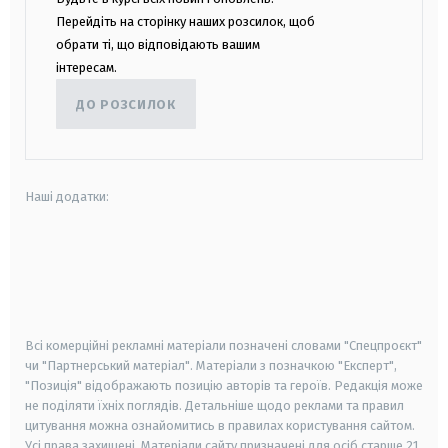
Перейдіть на сторінку наших розсилок, щоб
обрати ті, що відповідають вашим
інтересам.
ДО РОЗСИЛОК
Наші додатки:
android
apple
smart tv
samsung smart tv
Всі комерційні рекламні матеріали позначені словами "Спецпроєкт"
чи "Партнерський матеріал". Матеріали з позначкою "Експерт",
"Позиція" відображають позицію авторів та героїв. Редакція може
не поділяти їхніх поглядів. Детальніше щодо реклами та правил
цитування можна ознайомитись в правилах користування сайтом.
Усі права захищені.
Матеріали сайту призначені для осіб старше
21