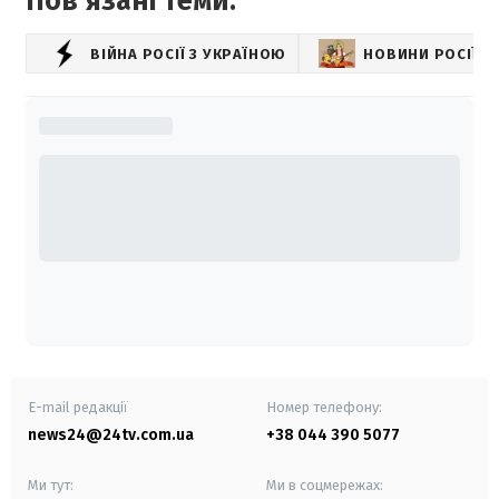
Повʼязані теми:
ВІЙНА РОСІЇ З УКРАЇНОЮ
НОВИНИ РОСІЇ
E-mail редакції
Номер телефону:
news24@24tv.com.ua
+38 044 390 5077
Ми тут:
Ми в соцмережах: