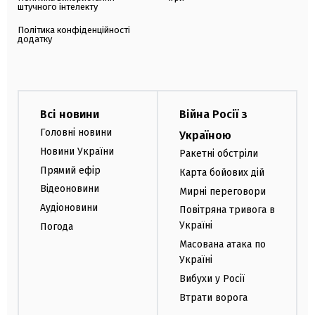
штучного інтелекту
Політика конфіденційності
додатку
Всі новини
Війна Росії з
Головні новини
Україною
Новини України
Ракетні обстріли
Прямий ефір
Карта бойових дій
Відеоновини
Мирні переговори
Аудіоновини
Повітряна тривога в
Україні
Погода
Масована атака по
Україні
Вибухи у Росії
Втрати ворога