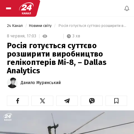
24 Канал
Новини світу
 Росія готується суттєво розширити виробництво гелікоптерів Мі-8, – Dallas Analytics 
3 хв
8 червня,
17:03
Росія готується суттєво
розширити виробництво
гелікоптерів Мі-8, – Dallas
Analytics
Данило Муринський