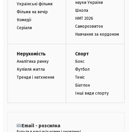
науки України
Українські фільми
Школа
Фільми на вечір
НМТ 2026
Комедії
Саморозвиток
Серіали
Навчання за кордоном
Нерухомість
Спорт
Аналітика ринку
Бокс
Купівля житла
Футбол
Тренди і натхнення
Теніс
Біатлон
Інші види спорту
Email - розсилка
Будьте в курсі всіх новин і оновлень!