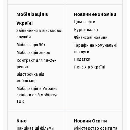
Мобілізація в
Новини економіки
Ціна нафти
Україні
Курси валют
Звільнення з військової
служби
Фінансові новини
Мобілізація 50+
Тарифи на комунальні
послуги
Мобілізація жінок
Податки
Контракт для 18-24-
річних
Пенсія в Україні
Відстрочка від
мобілізації
Мобілізація в Україні:
скільки осіб мобілізує
ТЦК
Кіно
Новини Освіти
Найцікавіші фільми
Міністерство освіти та