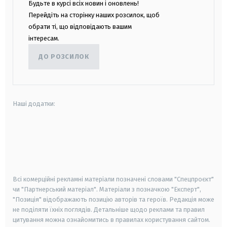
Будьте в курсі всіх новин і оновлень!
Перейдіть на сторінку наших розсилок, щоб
обрати ті, що відповідають вашим
інтересам.
ДО РОЗСИЛОК
Наші додатки:
android
apple
smart tv
samsung smart tv
Всі комерційні рекламні матеріали позначені словами "Спецпроєкт"
чи "Партнерський матеріал". Матеріали з позначкою "Експерт",
"Позиція" відображають позицію авторів та героїв. Редакція може
не поділяти їхніх поглядів. Детальніше щодо реклами та правил
цитування можна ознайомитись в правилах користування сайтом.