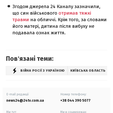
Згодом джерела 24 Каналу зазначили,
що син військового
отримав тяжкі
травми
на обличчі. Крім того, за словами
його матері, дитина після вибуху не
подавала ознак життя.
Повʼязані теми:
ВІЙНА РОСІЇ З УКРАЇНОЮ
КИЇВСЬКА ОБЛАСТЬ
E-mail редакції
Номер телефону:
news24@24tv.com.ua
+38 044 390 5077
Ми тут:
Ми в соцмережах: