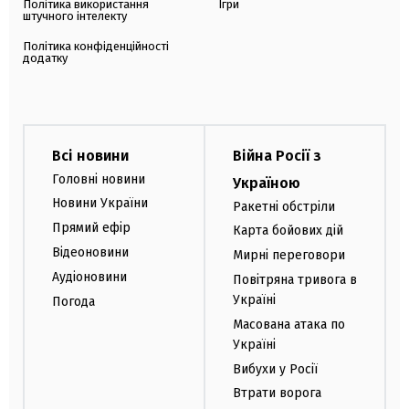
Політика використання
Ігри
штучного інтелекту
Політика конфіденційності
додатку
Всі новини
Війна Росії з
Головні новини
Україною
Новини України
Ракетні обстріли
Прямий ефір
Карта бойових дій
Відеоновини
Мирні переговори
Аудіоновини
Повітряна тривога в
Україні
Погода
Масована атака по
Україні
Вибухи у Росії
Втрати ворога