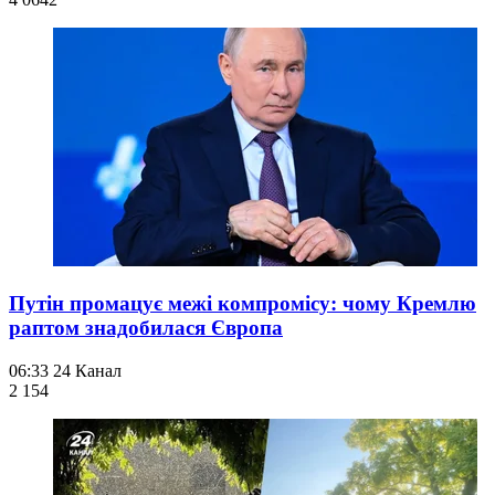
Путін промацує межі компромісу: чому Кремлю
раптом знадобилася Європа
06:33
24 Канал
2 154