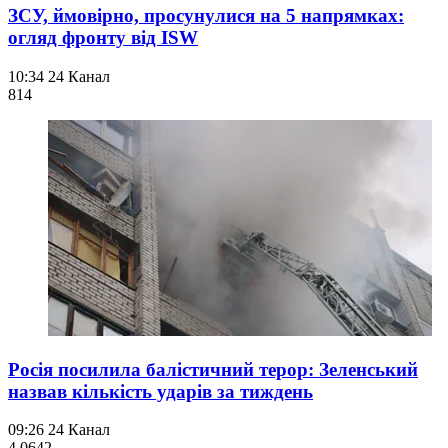
ЗСУ, ймовірно, просунулися на 5 напрямках:
огляд фронту від ISW
10:34
24 Канал
814
Росія посилила балістичний терор: Зеленський
назвав кількість ударів за тиждень
09:26
24 Канал
4 064
2