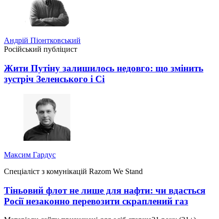
Андрій Піонтковський
Російський публіцист
Жити Путіну залишилось недовго: що змінить
зустріч Зеленського і Сі
Максим Гардус
Спеціаліст з комунікацій Razom We Stand
Тіньовий флот не лише для нафти: чи вдасться
Росії незаконно перевозити скраплений газ