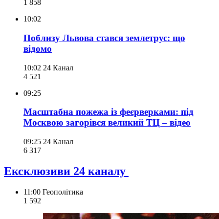
1 858
10:02
Поблизу Львова стався землетрус: що
відомо
10:02
24 Канал
4 521
09:25
Масштабна пожежа із феєрверками: під
Москвою загорівся великий ТЦ – відео
09:25
24 Канал
6 317
Ексклюзиви 24 каналу
11:00
Геополітика
1 592