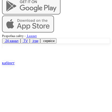
Розробка сайту
-
Luxnet
24 канал
TV
ігри
сервіси
кабінет