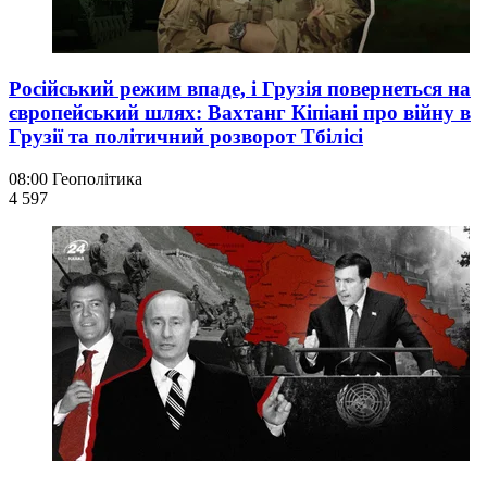
Російський режим впаде, і Грузія повернеться на
європейський шлях: Вахтанг Кіпіані про війну в
Грузії та політичний розворот Тбілісі
08:00
Геополітика
4 597