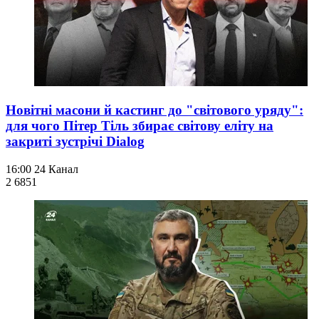
Новітні масони й кастинг до "світового уряду":
для чого Пітер Тіль збирає світову еліту на
закриті зустрічі Dialog
16:00
24 Канал
2 685
1