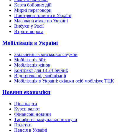
Карта бойових дій
Мирні переговори
Повітряна тривога в Україні
Масована атака по Україні
Вибухи у Росії
Втрати ворога
Мобілізація в Україні
Звільнення з військової служби
Мобілізація 50+
Мобілізація жінок
Контракт для 18-24-річних
Відстрочка від мобілізації
Мобілізація в Україні: скільки осіб мобілізує ТЦК
Новини економіки
Ціна нафти
Курси валют
Фінансові новини
Тарифи на комунальні послуги
Податки
Пенсія в Україні