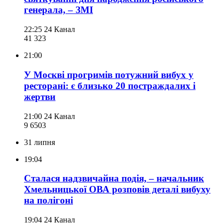
генерала, – ЗМІ
22:25
24 Канал
41 323
21:00
У Москві прогримів потужний вибух у
ресторані: є близько 20 постраждалих і
жертви
21:00
24 Канал
9 650
3
31 липня
19:04
Сталася надзвичайна подія, – начальник
Хмельницької ОВА розповів деталі вибуху
на полігоні
19:04
24 Канал