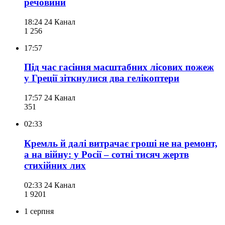
речовини
18:24
24 Канал
1 256
17:57
Під час гасіння масштабних лісових пожеж
у Греції зіткнулися два гелікоптери
17:57
24 Канал
351
02:33
Кремль й далі витрачає гроші не на ремонт,
а на війну: у Росії – сотні тисяч жертв
стихійних лих
02:33
24 Канал
1 920
1
1 серпня