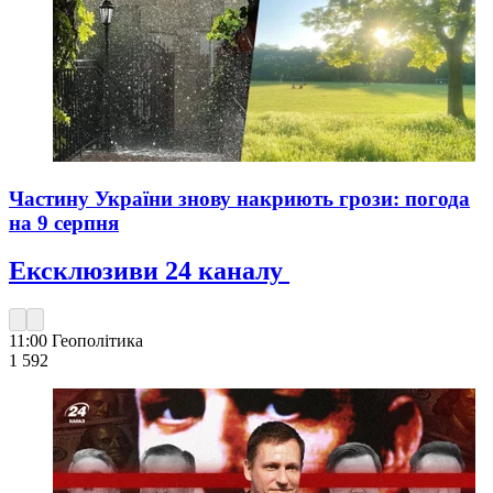
Частину України знову накриють грози: погода
на 9 серпня
Ексклюзиви 24 каналу
11:00
Геополітика
1 592