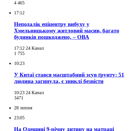
4 465
17:12
Неподалік епіцентру вибуху у
Хмельницькому житловий масив, багато
будинків пошкоджено, – ОВА
17:12
24 Канал
1 755
10:23
У Китаї стався масштабний зсув ґрунту: 51
людина загинула, є зниклі безвісти
10:23
24 Канал
347
1
28 липня
23:05
На Одещині 9-річну дитину на матраці