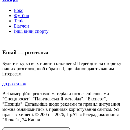
Бокс
Футбол
Теніс
Біатлон
Інші види спорту
Email — розсилки
Будьте в курсі всіх новин і оновлень! Перейдіть на сторінку
наших розсилок, щоб обрати ті, що відповідають вашим
інтересам.
до розсилок
Всі комерційні рекламні матеріали позначені словами
"Спецпроєкт", "Партнерський матеріал", "Експерт",
"Позиція". Детальніше щодо реклами та правил цитування
можна ознайомитись в правилах користування сайтом. Усі
права захищені. © 2005—
2026
, ПрАТ «Телерадіокомпанія
"Люкс"», 24 Канал.