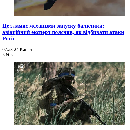
Це зламає механізми запуску балістики:
авіаційний експерт пояснив, як відбивати атаки
Росії
07:28
24 Канал
3 603