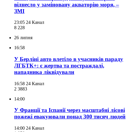
віднесло у заміновану акваторію моря, –
ЗМІ
23:05
24 Канал
8 228
26 липня
16:58
У Берліні авто влетіло в учасників параду
ЛГБТК+: є жертва та постраждалі,
нападника ліквідували
16:58
24 Канал
2 388
3
14:00
У Франції та Іспанії через масштабні лісові
пожежі евакуювали понад 300 тисяч людей
14:00
24 Канал