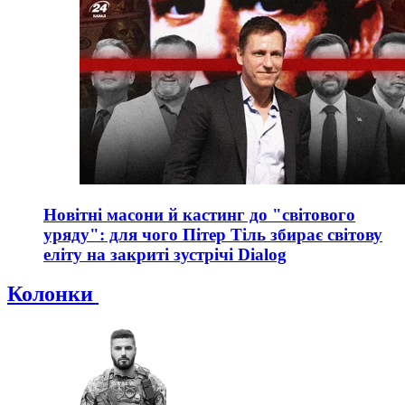
Новітні масони й кастинг до "світового
уряду": для чого Пітер Тіль збирає світову
еліту на закриті зустрічі Dialog
Колонки