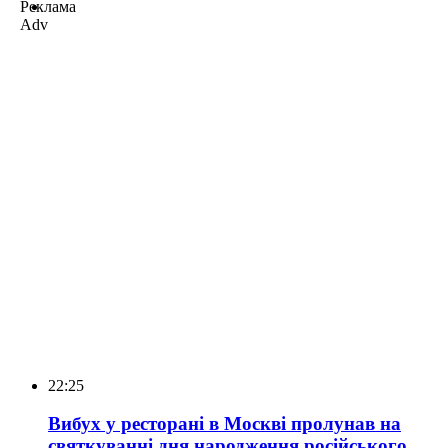
Реклама
Adv
22:25
Вибух у ресторані в Москві пролунав на
святкуванні дня народження російського