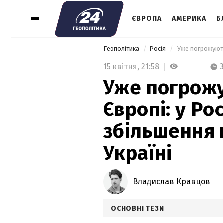
ЄВРОПА
АМЕРИКА
Б
Геополітика
Росія
15 квітня,
21:58
Уже погрож
Європі: у Ро
збільшення 
Україні
Владислав Кравцов
ОСНОВНІ ТЕЗИ