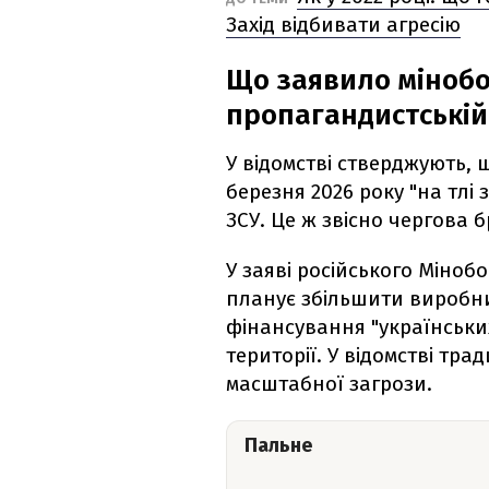
Захід відбивати агресію
Що заявило мінобор
пропагандистській
У відомстві стверджують, 
березня 2026 року "на тлі 
ЗСУ. Це ж звісно чергова б
У заяві російського Міно
планує збільшити виробн
фінансування "українських
території. У відомстві тр
масштабної загрози.
Пальне