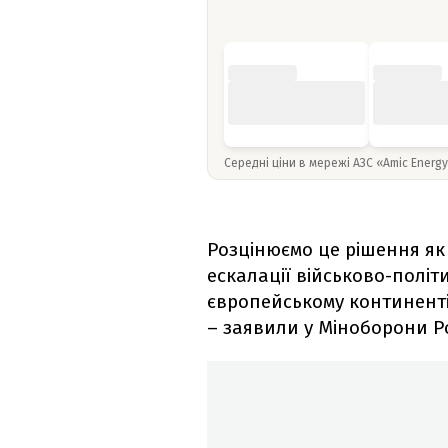
Середні ціни в мережі АЗС «Amic Energ
Розцінюємо це рішення як
ескалації військово-політ
європейському континенті
– заявили у Міноборони Ро