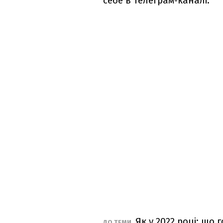
себе в телеграм-каналі.
Як у 2022 році: що 
ДО ТЕМИ