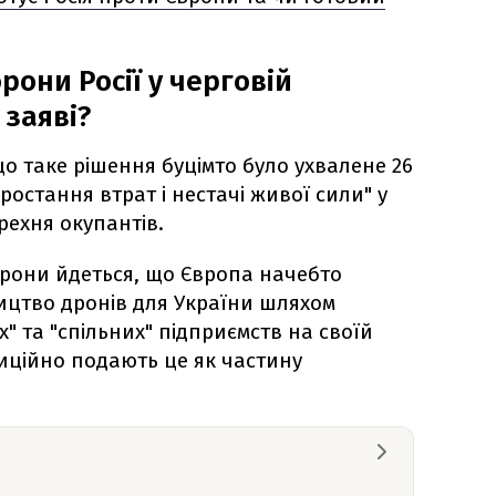
они Росії у черговій
 заяві?
що таке рішення буцімто було ухвалене 26
зростання втрат і нестачі живої сили" у
рехня окупантів.
борони йдеться, що Європа начебто
ицтво дронів для України шляхом
" та "спільних" підприємств на своїй
адиційно подають це як частину