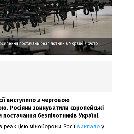
осилення постачань безпілотників Україні
/ Фото
сії виступило з черговою
ю. Росіяни звинуватили європейські
и постачання безпілотників Україні.
з реакцією міноборони Росії
виклало
у