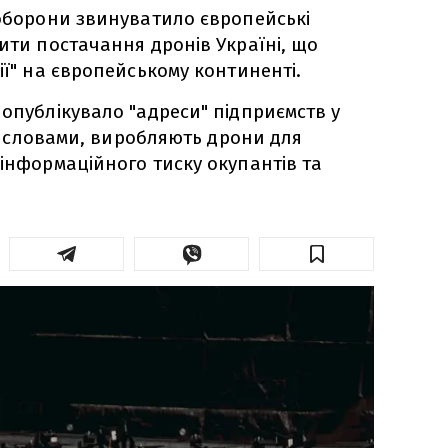
 оборони звинуватило європейські
шити постачання дронів Україні, що
ії" на європейському континенті.
 опублікувало "адреси" підприємств у
 їх словами, виробляють дрони для
 інформаційного тиску окупантів та