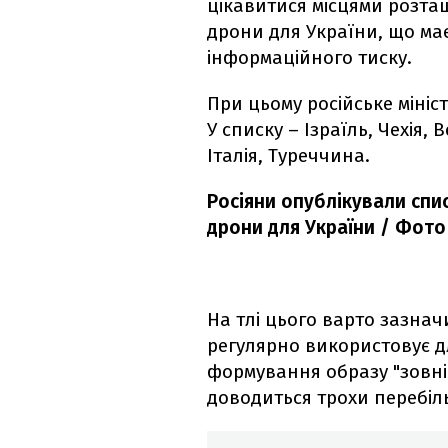
цікавитися місцями розта
дрони для України, що ма
інформаційного тиску.
При цьому російське мініс
У списку – Ізраїль, Чехія, 
Італія, Туреччина.
Росіяни опублікували спис
дрони для України / Фото
На тлі цього варто зазнач
регулярно використовує д
формування образу "зовні
доводиться трохи перебіл