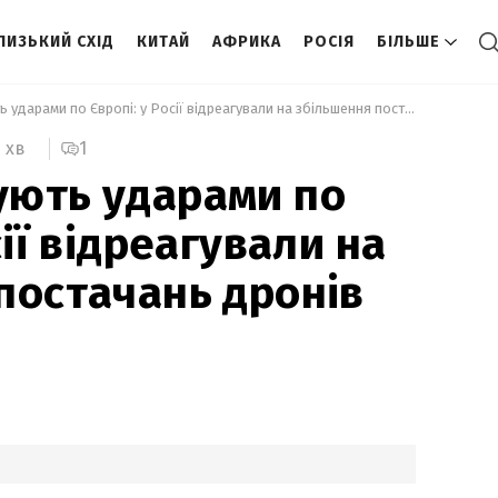
ЛИЗЬКИЙ СХІД
КИТАЙ
АФРИКА
РОСІЯ
БІЛЬШЕ
 Уже погрожують ударами по Європі: у Росії відреагували на збільшення постачань дронів Україні 
1
3 хв
ують ударами по
сії відреагували на
постачань дронів