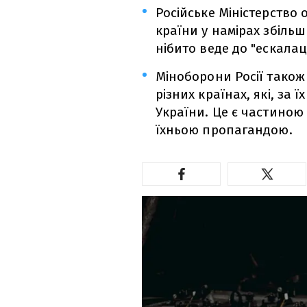
Російське Міністерство
країни у намірах збіль
нібито веде до "ескалац
Міноборони Росії також
різних країнах, які, за
України. Це є частиною
їхньою пропагандою.