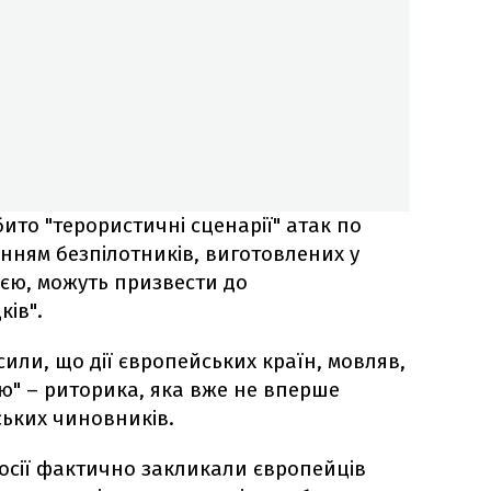
ито "терористичні сценарії" атак по
ванням безпілотників, виготовлених у
сією, можуть призвести до
ків".
сили, що дії європейських країн, мовляв,
ією" – риторика, яка вже не вперше
йських чиновників.
Росії фактично закликали європейців